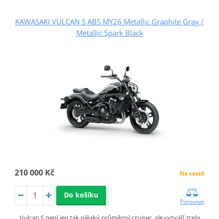
KAWASAKI VULCAN S ABS MY26 Metallic Graphite Gray /
Metallic Spark Black
210 000 Kč
Na cestě
Do košíku
Porovnat
Vulcan S není jen tak nějaký průměrný cruiser, ale vytváří zcela