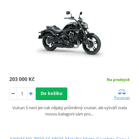
203 000 Kč
Na prodejně
Do košíku
Porovnat
Vulcan S není jen tak nějaký průměrný cruiser, ale vytváří zcela
novou kategorii sám pro…
KAWASAKI Z900 SE MY26 Metallic Matte Graphite Gray /