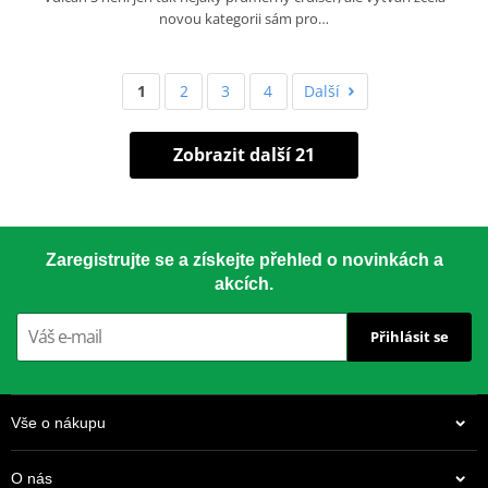
novou kategorii sám pro…
1
2
3
4
Další
Zobrazit další 21
Zaregistrujte se a získejte přehled o novinkách a
akcích.
Přihlásit se
Vše o nákupu
O nás