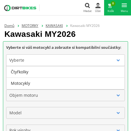
0
Hledat
Účet
Košík
Menu
Hledat
Domů
MOTORKY
KAWASAKI
Kawasaki MY2026
Kawasaki MY2026
Vyberte si váš motocykl a zobrazte si kompatibilní součástky:
Vyberte
Čtyřkolky
Značka
Motocykly
Objem motoru
Model
Rok výroby