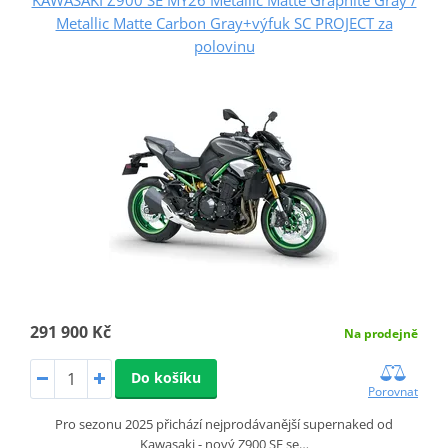
Metallic Matte Carbon Gray+výfuk SC PROJECT za
polovinu
291 900 Kč
Na prodejně
Do košíku
Porovnat
Pro sezonu 2025 přichází nejprodávanější supernaked od
Kawasaki - nový Z900 SE se…