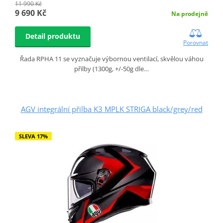
11 990 Kč
9 690 Kč
Na prodejně
Detail produktu
Porovnat
Řada RPHA 11 se vyznačuje výbornou ventilací, skvělou váhou
přilby (1300g, +/-50g dle…
AGV integrální přilba K3 MPLK STRIGA black/grey/red
SLEVA 17%