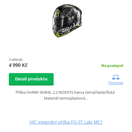
7 490 Kč
4 990 Kč
Na prodejně
Detail produktu
Porovnat
Přilba SHARK SKWAL 2.2 NOXXYS barva černá/šedá/žlutá
Materiál termoplastová…
HJC integrální přilba FG-ST Labi MC1