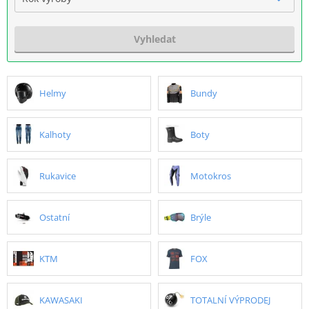
Vyhledat
Helmy
Bundy
Kalhoty
Boty
Rukavice
Motokros
Ostatní
Brýle
KTM
FOX
KAWASAKI
TOTALNÍ VÝPRODEJ