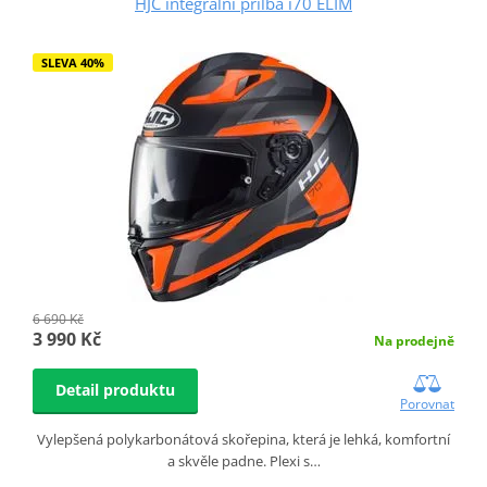
HJC integrální přilba i70 ELIM
SLEVA 40%
6 690 Kč
3 990 Kč
Na prodejně
Detail produktu
Porovnat
Vylepšená polykarbonátová skořepina, která je lehká, komfortní
a skvěle padne. Plexi s…