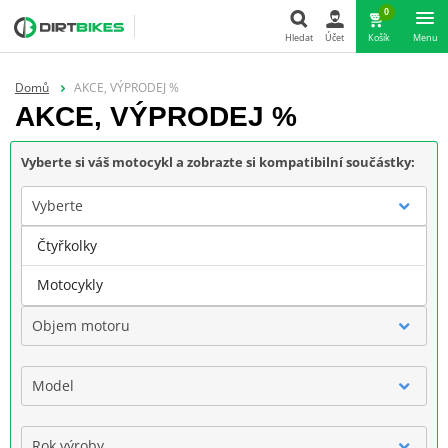
0
Hledat
Účet
Košík
Menu
Hledat
Domů
AKCE, VÝPRODEJ %
AKCE, VÝPRODEJ %
Vyberte si váš motocykl a zobrazte si kompatibilní součástky:
Vyberte
Čtyřkolky
Značka
Motocykly
Objem motoru
Model
Rok výroby