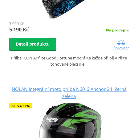
7 990 Kč
5 190 Kč
Na prodejně
Detail produktu
Porovnat
Přilba ICON Airflite Good Fortune modrá Ke každé přilbě Airflite
tonované plexi dle…
NOLAN Integrální moto přilba N60-6 Anchor 24 černá
zelená
SLEVA 11%