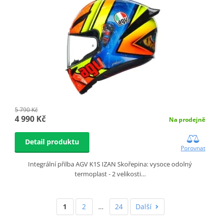
5 790 Kč
4 990 Kč
Na prodejně
Detail produktu
Porovnat
Integrální přilba AGV K1S IZAN Skořepina: vysoce odolný
termoplast - 2 velikosti…
1
2
…
24
Další