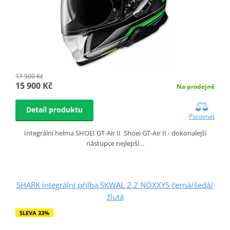
17 500 Kč
15 900 Kč
Na prodejně
Detail produktu
Porovnat
Integrální helma SHOEI GT-Air II Shoei GT-Air II - dokonalejší
nástupce nejlepší…
SHARK integrální přilba SKWAL 2.2 NOXXYS černá/šedá/
žlutá
SLEVA 33%