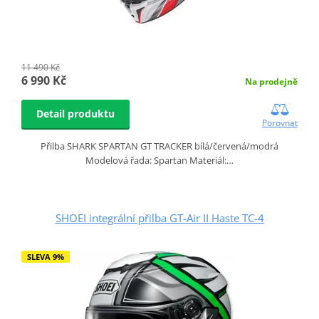
11 490 Kč
6 990 Kč
Na prodejně
Detail produktu
Porovnat
Přilba SHARK SPARTAN GT TRACKER bílá/červená/modrá
Modelová řada: Spartan Materiál:…
SHOEI integrální přilba GT-Air II Haste TC-4
SLEVA 9%