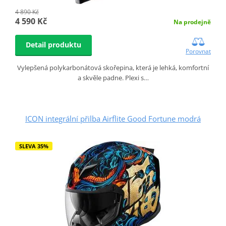
4 890 Kč
4 590 Kč
Na prodejně
Detail produktu
Porovnat
Vylepšená polykarbonátová skořepina, která je lehká, komfortní
a skvěle padne. Plexi s…
ICON integrální přilba Airflite Good Fortune modrá
SLEVA 35%