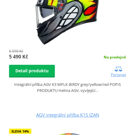
6 590 Kč
5 490 Kč
Na prodejně
Detail produktu
Porovnat
Integrální přilba AGV K3 MPLK BIRDY grey/yellow/red POPIS
PRODUKTU Helma AGV, vyvíjející…
AGV integrální přilba K1S IZAN
SLEVA 14%