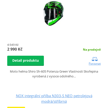
4 549 Kč
2 990 Kč
Na prodejně
Detail produktu
Porovnat
Moto helma Shiro Sh-605 Potenza Green Vlastnosti Skořepina
vyrobená z vysoce odolného…
NOX integrální přilba N303-S NEO petrolejová
modrá/stříbrná