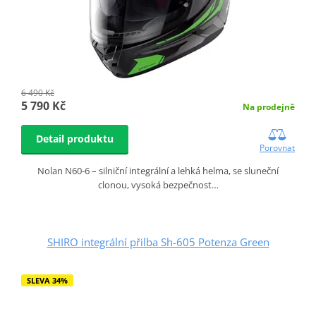
6 490 Kč
5 790 Kč
Na prodejně
Detail produktu
Porovnat
Nolan N60-6 – silniční integrální a lehká helma, se sluneční
clonou, vysoká bezpečnost…
SHIRO integrální přilba Sh-605 Potenza Green
SLEVA 34%