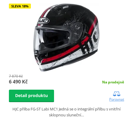
SLEVA 18%
7 870 Kč
6 490 Kč
Na prodejně
Detail produktu
Porovnat
HJC přilba FG-ST Labi MC1 Jedná se o integrální přilbu s vnitřní
sklopnou sluneční…