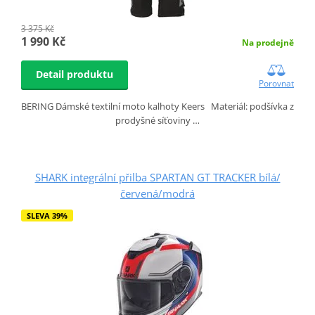
3 375 Kč
1 990 Kč
Na prodejně
Detail produktu
Porovnat
BERING Dámské textilní moto kalhoty Keers Materiál: podšívka z
prodyšné síťoviny …
SHARK integrální přilba SPARTAN GT TRACKER bílá/
červená/modrá
SLEVA 39%