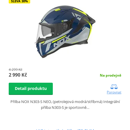
SLEVA 30%
4 299 Kč
2 990 Kč
Na prodejně
Detail produktu
Porovnat
Přilba NOX N303-S NEO, (petrolejová modrá/stříbrná) Integrální
přilba N303-S je sportovně…