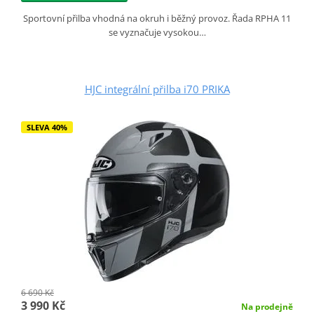
Sportovní přilba vhodná na okruh i běžný provoz. Řada RPHA 11
se vyznačuje vysokou…
HJC integrální přilba i70 PRIKA
SLEVA 40%
6 690 Kč
3 990 Kč
Na prodejně