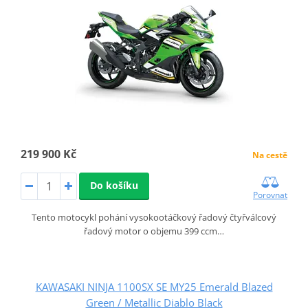
219 900 Kč
Na cestě
Do košíku
Porovnat
Tento motocykl pohání vysokootáčkový řadový čtyřválcový
řadový motor o objemu 399 ccm…
KAWASAKI NINJA 1100SX SE MY25 Emerald Blazed
Green / Metallic Diablo Black