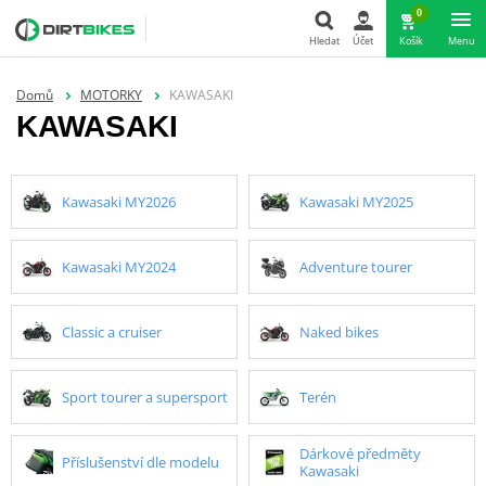
0
Hledat
Účet
Košík
Menu
Hledat
Domů
MOTORKY
KAWASAKI
KAWASAKI
Kawasaki MY2026
Kawasaki MY2025
Kawasaki MY2024
Adventure tourer
Classic a cruiser
Naked bikes
Sport tourer a supersport
Terén
Dárkové předměty
Příslušenství dle modelu
Kawasaki