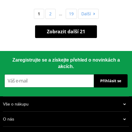
1
2
…
19
Další
Zobrazit další 21
Zaregistrujte se a získejte přehled o novinkách a
akcích.
Přihlásit se
Vše o nákupu
O nás