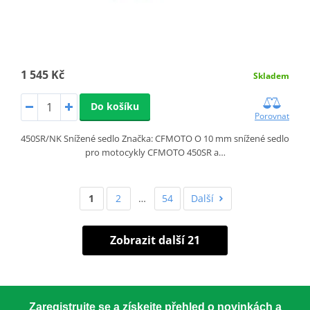
1 545 Kč
Skladem
Do košíku
Porovnat
450SR/NK Snížené sedlo Značka: CFMOTO O 10 mm snížené sedlo
pro motocykly CFMOTO 450SR a…
1
2
…
54
Další
Zobrazit další 21
Zaregistrujte se a získejte přehled o novinkách a