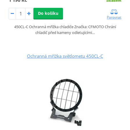
Skladem
Do košíku
Porovnat
450CL‑C Ochranná mřížka chladiče Značka: CFMOTO Chrání
chladič před kameny odletujícími…
Ochranná mřížka světlometu 450CL‑C