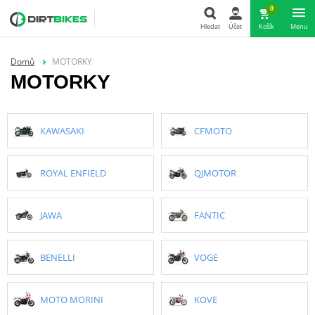
0
Hledat
Účet
Košík
Menu
Hledat
Domů
MOTORKY
MOTORKY
KAWASAKI
CFMOTO
ROYAL ENFIELD
QJMOTOR
JAWA
FANTIC
BENELLI
VOGE
MOTO MORINI
KOVE