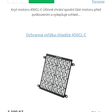
Porovnat
Kryt motoru 450CL‑C Účinně chrání spodní část motoru před
poškozením a vylepšuje vzhled…
Ochranná mřížka chladiče 450CL‑C
1 190 Kč