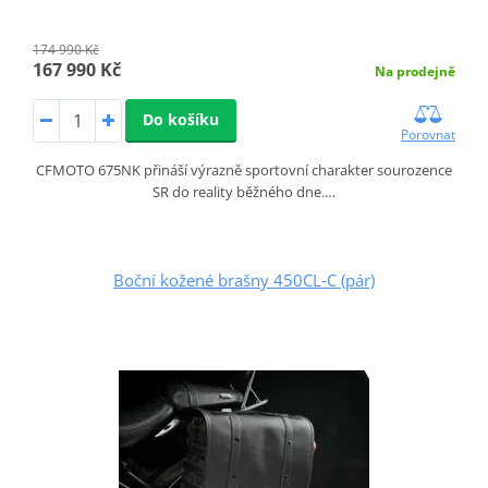
174 990 Kč
167 990 Kč
Na prodejně
Do košíku
Porovnat
CFMOTO 675NK přináší výrazně sportovní charakter sourozence
SR do reality běžného dne.…
Boční kožené brašny 450CL‑C (pár)