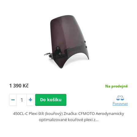
1 390 Kč
Na prodejně
Do košíku
Porovnat
450CL‑C Plexi štít (kouřový) Značka: CFMOTO Aerodynamicky
optimalizované kouřové plexi z…