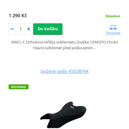
1 290 Kč
Skladem
Do košíku
Porovnat
450CL‑C Ochranná mřížka světlometu Značka: CFMOTO Chrání
hlavní světlomet před poškozením…
Snížené sedlo 450SR/NK
NOVINKA