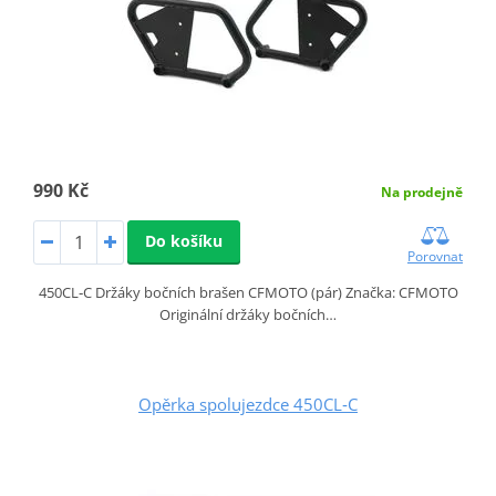
990 Kč
Na prodejně
Do košíku
Porovnat
450CL‑C Držáky bočních brašen CFMOTO (pár) Značka: CFMOTO
Originální držáky bočních…
Opěrka spolujezdce 450CL‑C