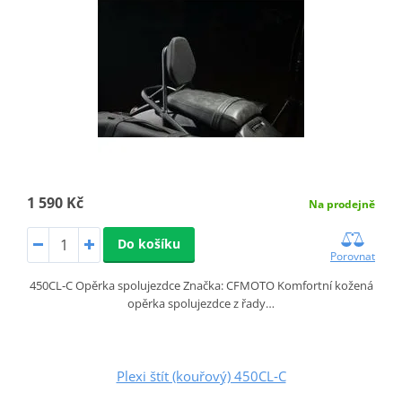
1 590 Kč
Na prodejně
Do košíku
Porovnat
450CL‑C Opěrka spolujezdce Značka: CFMOTO Komfortní kožená
opěrka spolujezdce z řady…
Plexi štít (kouřový) 450CL‑C