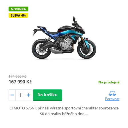
NOVINKA
SLEVA 4%
174 990 Kč
167 990 Kč
Na prodejně
Do košíku
Porovnat
CFMOTO 675NK přináší výrazně sportovní charakter sourozence
SR do reality běžného dne.…