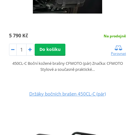
5 790 Kč
Na prodejně
Do košíku
Porovnat
450CL‑C Boční kožené brašny CFMOTO (pár) Značka: CFMOTO
Stylové a současně praktické…
Držáky bočních brašen 450CL‑C (pár)