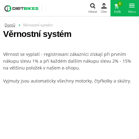
0
Hledat
Účet
Košík
Menu
Domů
Věrnostní systém
Hledat
Věrnostní systém
Věrnost se vyplatí - registrovaní zákazníci získají při prvním
nákupu slevu 1% a při každém dalším nákupu slevu 2% - 15%
na většinu položek v našem e-shopu.
Vyjmuty jsou automaticky všechny motorky, čtyřkolky a skútry.