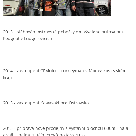
2013 - stěhování ostravské pobočky do bývalého autosalonu
Peugeot v Ludgeřovicích
2014 - zastoupení CFMoto - Journeyman v Moravskoslezském
kraji
2015 - zastoupení Kawasaki pro Ostravsko
2015 - příprava nové prodejny s výstavní plochou 600m - hala
areál Cihelna Hlučín, otevřeno jaro 2016