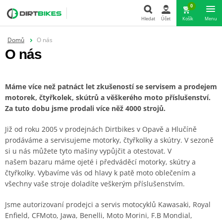
0
Hledat
Účet
Košík
Menu
Domů
O nás
Hledat
O nás
Máme více než patnáct let zkušeností se servisem a prodejem
motorek, čtyřkolek, skútrů a věškerého moto příslušenství.
Za tuto dobu jsme prodali více něž 4000 strojů.
Již od roku 2005 v prodejnách Dirtbikes v Opavě a Hlučíně
prodáváme a servisujeme motorky, čtyřkolky a skútry. V sezoně
si u nás můžete tyto mašiny vypůjčit a otestovat. V
našem bazaru máme ojeté i předváděcí motorky, skútry a
čtyřkolky. Vybavíme vás od hlavy k patě moto oblečením a
všechny vaše stroje doladíte veškerým příslušenstvím.
Jsme autorizovaní prodejci a servis motocyklů Kawasaki, Royal
Enfield, CFMoto, Jawa, Benelli, Moto Morini, F.B Mondial,