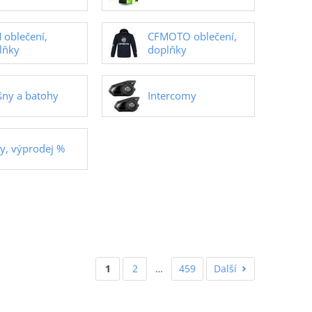
 oblečení,
CFMOTO oblečení,
lňky
doplňky
šny a batohy
Intercomy
vy, výprodej %
1
2
…
459
Další