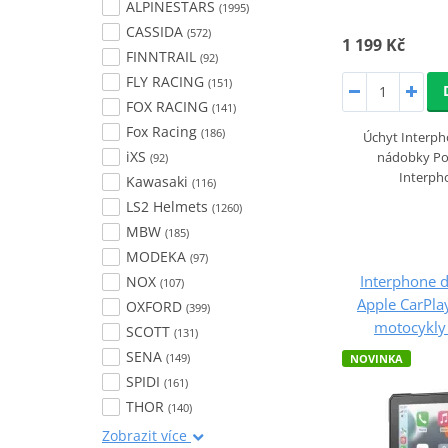
ALPINESTARS
(1995)
CASSIDA
(572)
1 199 Kč
FINNTRAIL
(92)
FLY RACING
(151)
FOX RACING
(141)
Fox Racing
(186)
Úchyt Interp
iXS
nádobky Po
(92)
Interph
Kawasaki
(116)
LS2 Helmets
(1260)
MBW
(185)
MODEKA
(97)
Interphone d
NOX
(107)
Apple CarPla
OXFORD
(399)
motocykly 
SCOTT
(131)
SENA
(149)
NOVINKA
SPIDI
(161)
THOR
(140)
Zobrazit více