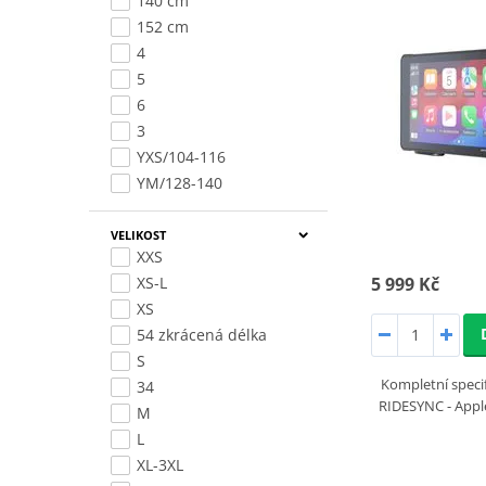
140 cm
152 cm
4
5
6
3
YXS/104-116
YM/128-140
VELIKOST
XXS
5 999 Kč
XS-L
XS
54 zkrácená délka
S
Kompletní specif
34
RIDESYNC - Appl
M
L
XL-3XL