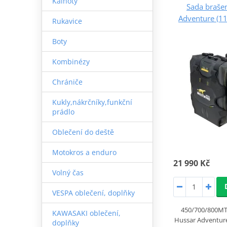
Kalhoty
Sada braše
Adventure (1
Rukavice
Boty
Kombinézy
Chrániče
Kukly,nákrčníky,funkční
prádlo
Oblečení do deště
Motokros a enduro
21 990 Kč
Volný čas
VESPA oblečení, doplňky
450/700/800MT
KAWASAKI oblečení,
Hussar Adventur
doplňky