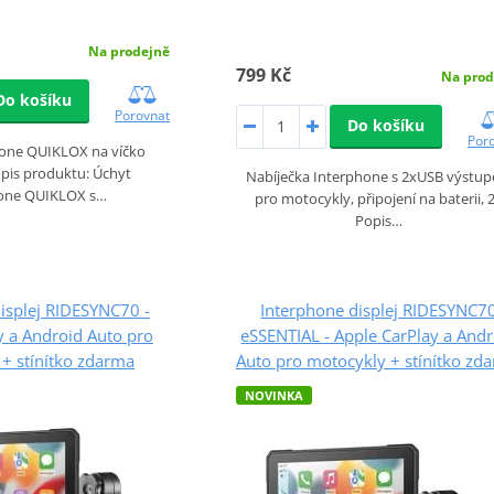
Na prodejně
799 Kč
Na prod
Do košíku
Porovnat
Do košíku
Por
hone QUIKLOX na víčko
pis produktu: Úchyt
Nabíječka Interphone s 2xUSB výstu
one QUIKLOX s…
pro motocykly, připojení na baterii, 
Popis…
isplej RIDESYNC70 -
Interphone displej RIDESYNC7
y a Android Auto pro
eSSENTIAL - Apple CarPlay a Andr
+ stínítko zdarma
Auto pro motocykly + stínítko zd
NOVINKA