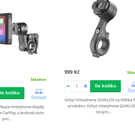
999 Kč
Skl
Skladem
Do košíku
Por
Do košíku
Porovnat
Úchyt Interphone QUIKLOX na řídítka 
produktu: Úchyt Interphone QUIKLO
ikace Interphone displej
novým…
e CarPlay a Android Auto
pro…