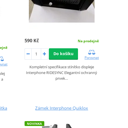
590 Kč
Na prodejně
ejně
Do košíku
Porovnat
ovnat
Kompletní specifikace stínítko displeje
Interphone RIDESYNC Elegantní ochranný
lej
prvek…
 a
ítka
Zámek Interphone Quiklox
NOVINKA