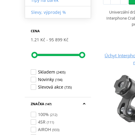
Tipy na dárek
Univerzální dr
Slevy, výprodej %
Interphone Crab
p
CENA
1.21 Kč
95 899 Kč
Úchyt Interph
Skladem
(2405)
Novinky
(194)
Slevová akce
(735)
ZNAČKA
(147)
100%
(212)
4SR
(111)
AIROH
(933)