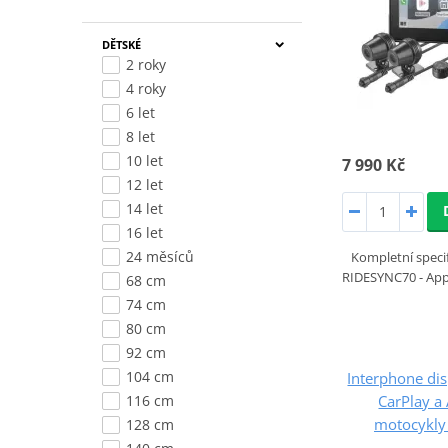
DĚTSKÉ
2 roky
4 roky
6 let
8 let
10 let
7 990 Kč
12 let
14 let
16 let
24 měsíců
Kompletní specif
RIDESYNC70 - App
68 cm
74 cm
80 cm
92 cm
104 cm
Interphone dis
CarPlay a
116 cm
motocykly 
128 cm