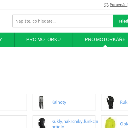
Porovnání
Hled
Y
PRO MOTORKU
PRO MOTORKÁŘE
Kalhoty
Ruk
Kukly,nákrčníky,funkční
Obl
prádlo