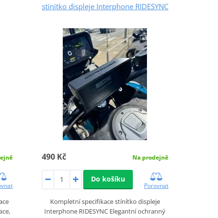
stínítko displeje Interphone RIDESYNC
490 Kč
Na prodejně
ejně
Do košíku
Porovnat
ovnat
Kompletní specifikace stínítko displeje
ace
Interphone RIDESYNC Elegantní ochranný
ace,