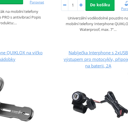
Porovnat
Do košíku
Por
žák na mobilní telefony
 PRO s antivibrací Popis
Univerzální voděodolné pouzdro n
roduktu:…
mobilní telefony Interphone QUIKL
Waterproof, max. 7"…
one QUIKLOX na víčko
Nabíječka Interphone s 2xUSB
nádobky
výstupem pro motocykly, připoj
na baterii, 2A