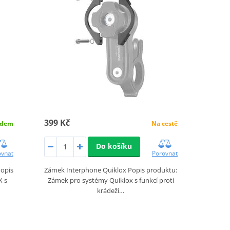
399 Kč
adem
Na cestě
Do košíku
ovnat
Porovnat
Popis
Zámek Interphone Quiklox Popis produktu:
X s
Zámek pro systémy Quiklox s funkcí proti
krádeži…