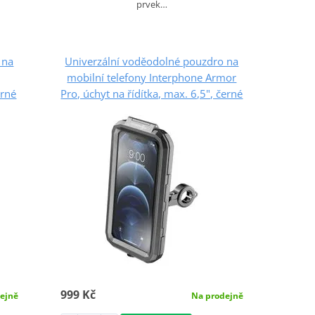
prvek…
 na
Univerzální voděodolné pouzdro na
mobilní telefony Interphone Armor
erné
Pro, úchyt na řídítka, max. 6,5", černé
999 Kč
ejně
Na prodejně