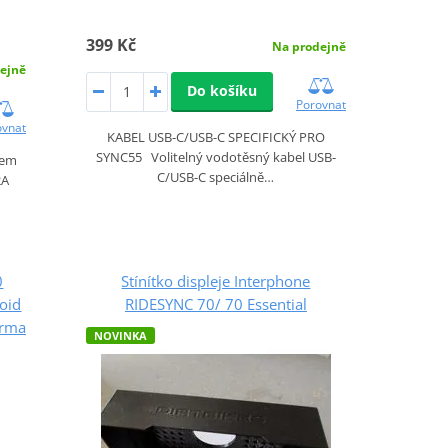
399 Kč
Na prodejně
ejně
Do košíku
Porovnat
ovnat
KABEL USB-C/USB-C SPECIFICKÝ PRO
SYNC55 Volitelný vodotěsný kabel USB-
pem
C/USB-C speciálně…
2A
0
Stínítko displeje Interphone
oid
RIDESYNC 70/ 70 Essential
arma
NOVINKA