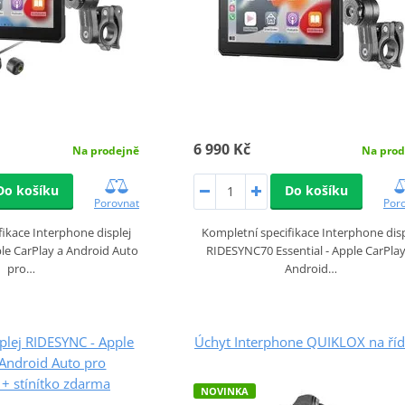
6 990 Kč
Na prodejně
Na prod
Do košíku
Do košíku
Porovnat
Por
ikace Interphone displej
Kompletní specifikace Interphone disp
le CarPlay a Android Auto
RIDESYNC70 Essential - Apple CarPlay
pro…
Android…
plej RIDESYNC - Apple
Úchyt Interphone QUIKLOX na říd
 Android Auto pro
+ stínítko zdarma
NOVINKA