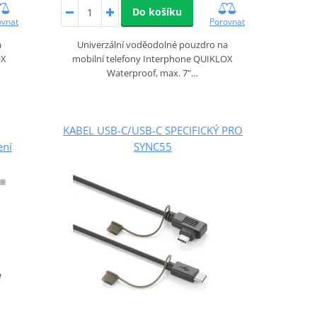
Do košíku
ovnat
Porovnat
a
Univerzální voděodolné pouzdro na
OX
mobilní telefony Interphone QUIKLOX
Waterproof, max. 7"…
KABEL USB-C/USB-C SPECIFICKÝ PRO
ení
SYNC55