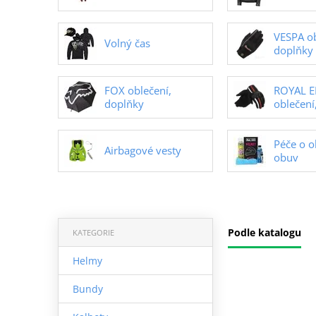
VESPA ob
Volný čas
doplňky
FOX oblečení,
ROYAL E
doplňky
oblečení
Péče o o
Airbagové vesty
obuv
Podle katalogu
KATEGORIE
Helmy
Bundy