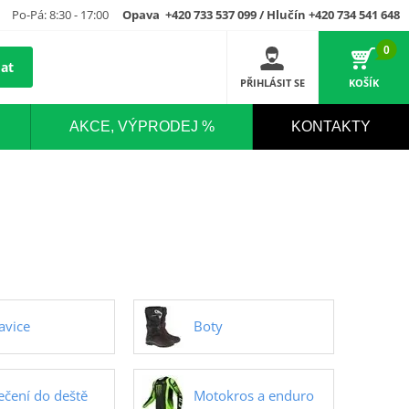
Po-Pá: 8:30 - 17:00
Opava +420 733 537 099 / Hlučín +420 734 541 648
0
at
PŘIHLÁSIT SE
KOŠÍK
AKCE, VÝPRODEJ %
KONTAKTY
avice
Boty
ečení do deště
Motokros a enduro