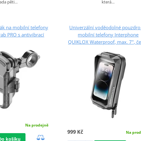
ada pěti…
která…
ák na mobilní telefony
Univerzální voděodolné pouzdro
ab PRO s antivibrací
mobilní telefony Interphone
QUIKLOX Waterproof, max. 7", č
Na prodejně
999 Kč
Na prod
Do košíku