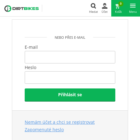
0
Hledat
Účet
Košík
Menu
Hledat
NEBO PŘES E-MAIL
E-mail
Heslo
Přihlásit se
Nemám účet a chci se registrovat
Zapomenuté heslo