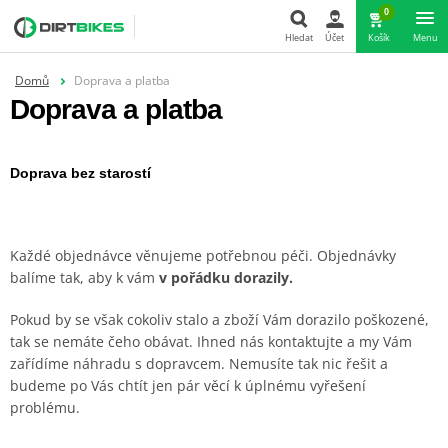
0
Hledat
Účet
Košík
Menu
Domů
Doprava a platba
Hledat
Doprava a platba
Doprava bez starostí
Každé objednávce věnujeme potřebnou péči. Objednávky
balíme tak, aby k vám
v pořádku dorazily.
Pokud by se však cokoliv stalo a zboží Vám dorazilo poškozené,
tak se nemáte čeho obávat. Ihned nás kontaktujte a my Vám
zařídíme náhradu s dopravcem. Nemusíte tak nic řešit a
budeme po Vás chtít jen pár věcí k úplnému vyřešení
problému.