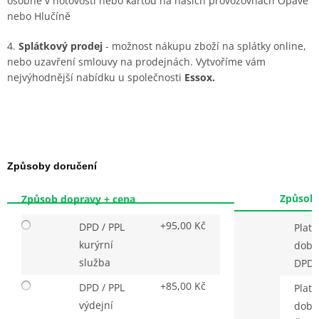
osobně v hotovosti nebo kartou na našich provozovnách Opavě
nebo Hlučíně
4.
Splátkový prodej
- možnost nákupu zboží na splátky online,
nebo uzavření smlouvy na prodejnách. Vytvoříme vám
nejvýhodnější nabídku u společnosti
Essox.
Způsoby doručení
Způsob 
Způsob dopravy + cena
+95,00 Kč
DPD / PPL
Platb
kurýrní
dobí
služba
DPD 
+85,00 Kč
DPD / PPL
Platb
výdejní
dobí