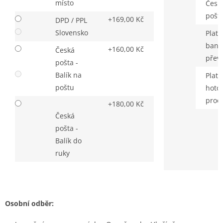
místo
Česk
pošt
+169,00 Kč
DPD / PPL
Slovensko
Platb
bank
+160,00 Kč
Česká
přev
pošta -
Balík na
Platb
poštu
hoto
prod
+180,00 Kč
Česká
pošta -
Balík do
ruky
Osobní odběr: