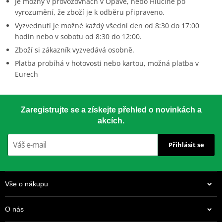
Je možný v provozovnách v Opavě, nebo Hlučíně po
vyrozumění, že zboží je k odběru připraveno.
Vyzvednutí je možné každý všední den od 8:30 do 17:00
hodin nebo v sobotu od 8:30 do 12:00.
Zboží si zákazník vyzvedává osobně.
Platba probíhá v hotovosti nebo kartou, možná platba v
Eurech
Zaregistrujte se a získejte přehled o novinkách a
akcích.
Přihlásit se
Vše o nákupu
O nás