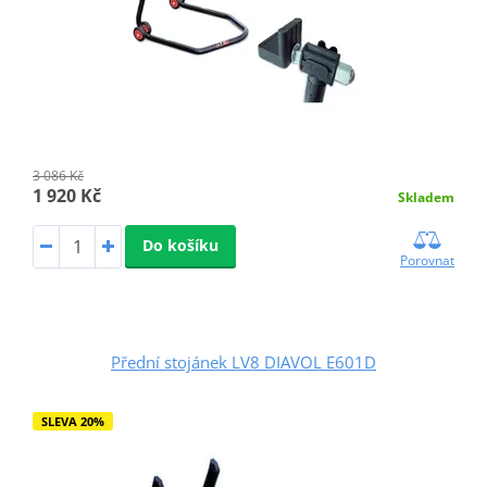
3 086 Kč
1 920 Kč
Skladem
Do košíku
Porovnat
Přední stojánek LV8 DIAVOL E601D
SLEVA 20%