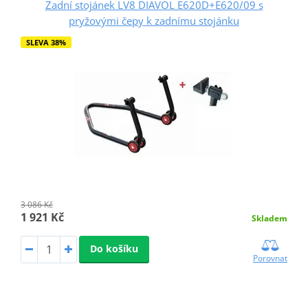
Zadní stojánek LV8 DIAVOL E620D+E620/09 s
pryžovými čepy k zadnímu stojánku
SLEVA 38%
3 086 Kč
1 921 Kč
Skladem
Do košíku
Porovnat