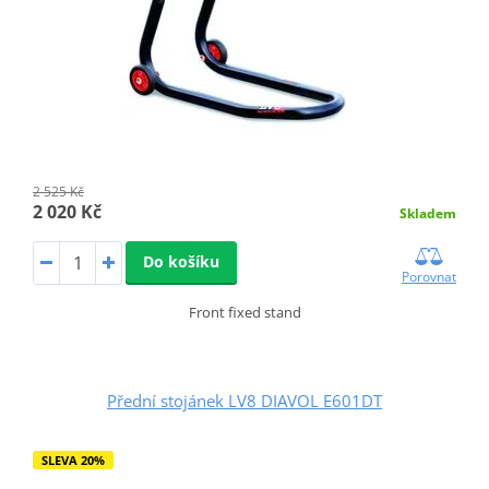
2 525 Kč
2 020 Kč
Skladem
Do košíku
Porovnat
Front fixed stand
Přední stojánek LV8 DIAVOL E601DT
SLEVA 20%