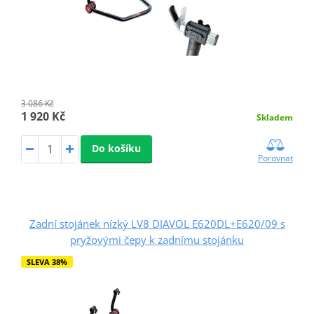
3 086 Kč
1 920 Kč
Skladem
Do košíku
Porovnat
Zadní stojánek nízký LV8 DIAVOL E620DL+E620/09 s
pryžovými čepy k zadnímu stojánku
SLEVA 38%