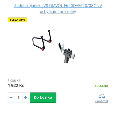
Zadní stojánek LV8 DIAVOL E620D+E620/08C s V
úchytkami pro rolny
SLEVA 38%
3 086 Kč
1 922 Kč
Skladem
Do košíku
Porovnat