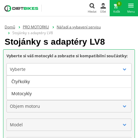
0
Hledat
Účet
Košík
Menu
Hledat
Domů
PRO MOTORKU
Nářadí a vybavení servisu
Stojánky s adaptéry LV8
Stojánky s adaptéry LV8
Vyberte si váš motocykl a zobrazte si kompatibilní součástky:
Vyberte
Čtyřkolky
Značka
Motocykly
Objem motoru
Model