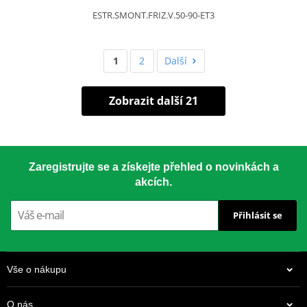
ESTR.SMONT.FRIZ.V.50-90-ET3
1
2
Další
Zobrazit další 21
Zaregistrujte se a získejte přehled o novinkách a
akcích.
Přihlásit se
Vše o nákupu
O nás