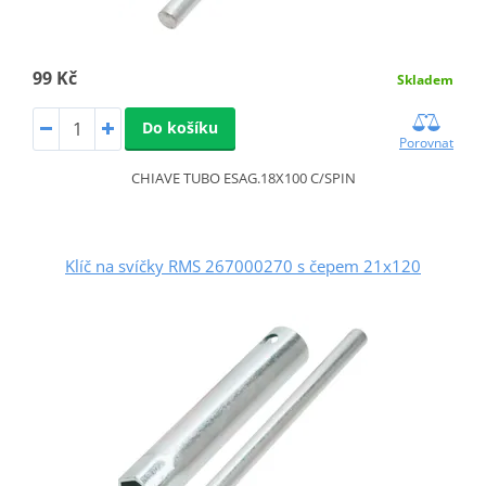
99 Kč
Skladem
Do košíku
Porovnat
CHIAVE TUBO ESAG.18X100 C/SPIN
Klíč na svíčky RMS 267000270 s čepem 21x120