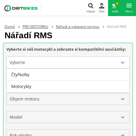
0
Hledat
Účet
Košík
Menu
Hledat
Domů
PRO MOTORKU
Nářadí a vybavení servisu
Nářadí RMS
Nářadí RMS
Vyberte si váš motocykl a zobrazte si kompatibilní součástky:
Vyberte
Čtyřkolky
Značka
Motocykly
Objem motoru
Model
Rok výroby