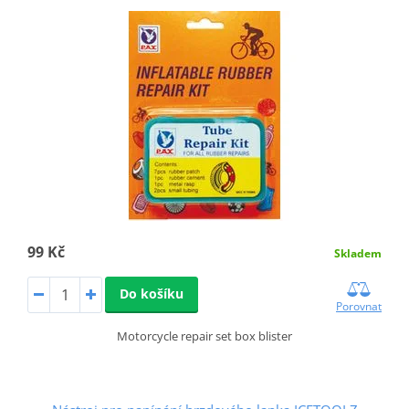
99 Kč
Skladem
Do košíku
Porovnat
Motorcycle repair set box blister