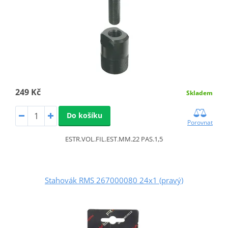
249 Kč
Skladem
Do košíku
Porovnat
ESTR.VOL.FIL.EST.MM.22 PAS.1,5
Stahovák RMS 267000080 24x1 (pravý)