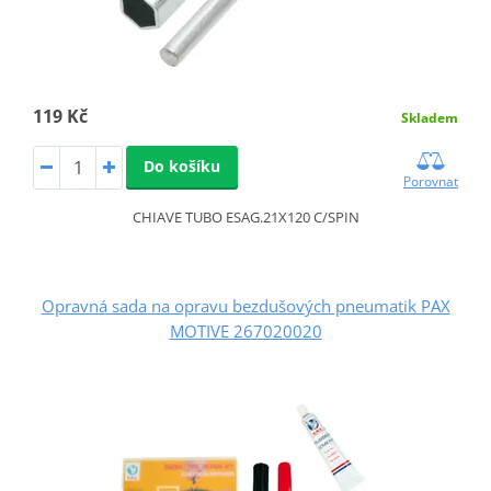
119 Kč
Skladem
Do košíku
Porovnat
CHIAVE TUBO ESAG.21X120 C/SPIN
Opravná sada na opravu bezdušových pneumatik PAX
MOTIVE 267020020