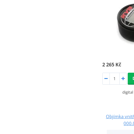
2 265 Kč
digita
Objímka vnitř
000