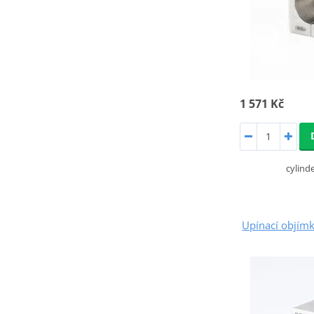
1 571 Kč
cylin
Upínací objím