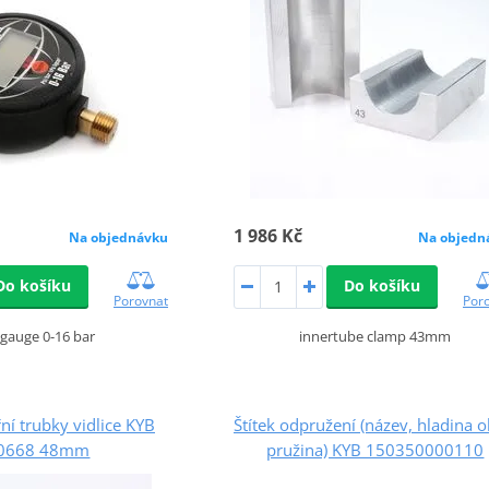
1 986 Kč
Na objednávku
Na objedn
Do košíku
Do košíku
Porovnat
Por
l gauge 0-16 bar
innertube clamp 43mm
ní trubky vidlice KYB
Štítek odpružení (název, hladina ol
.0668 48mm
pružina) KYB 150350000110