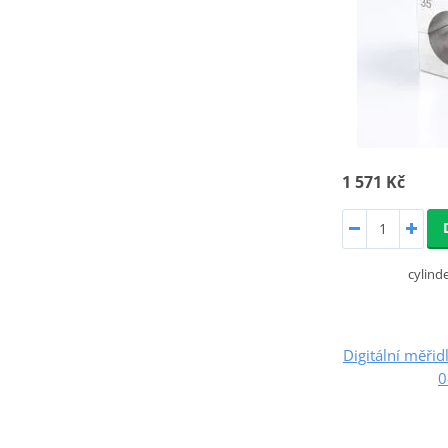
1 571 Kč
cylin
Digitální měř
0