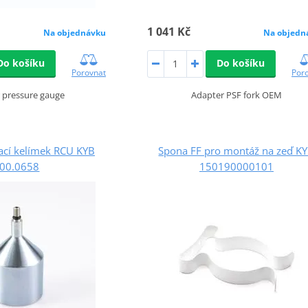
1 041 Kč
Na objednávku
Na objedn
Do košíku
Do košíku
Porovnat
Por
 pressure gauge
Adapter PSF fork OEM
cí kelímek RCU KYB
Spona FF pro montáž na zeď K
00.0658
150190000101