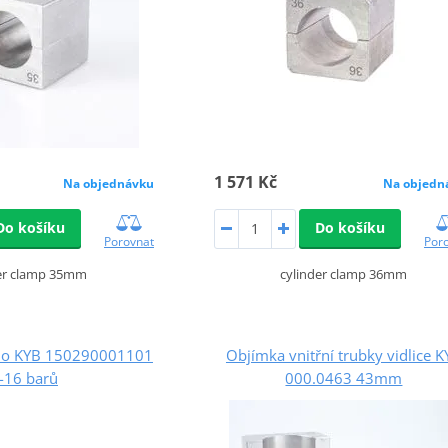
1 571 Kč
Na objednávku
Na objedn
Do košíku
Do košíku
Porovnat
Por
der clamp 35mm
cylinder clamp 36mm
idlo KYB 150290001101
Objímka vnitřní trubky vidlice 
-16 barů
000.0463 43mm