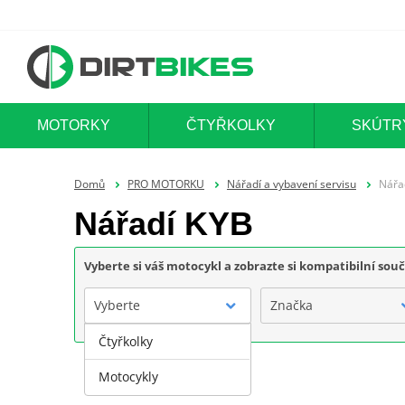
MOTORKY
ČTYŘKOLKY
SKÚTR
Domů
PRO MOTORKU
Nářadí a vybavení servisu
Nářa
Nářadí KYB
Vyberte si váš motocykl a zobrazte si kompatibilní sou
Vyberte
Značka
Čtyřkolky
Motocykly