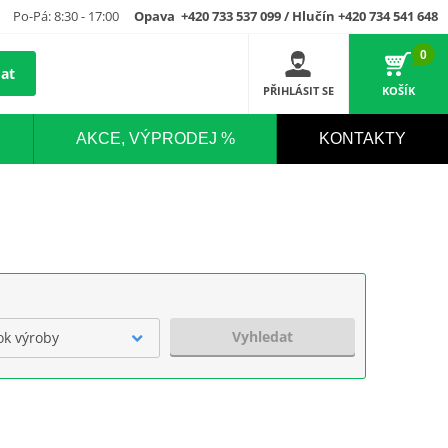
Po-Pá: 8:30 - 17:00
Opava +420 733 537 099 / Hlučín +420 734 541 648
0
at
PŘIHLÁSIT SE
KOŠÍK
AKCE, VÝPRODEJ %
KONTAKTY
Vyhledat
ok výroby