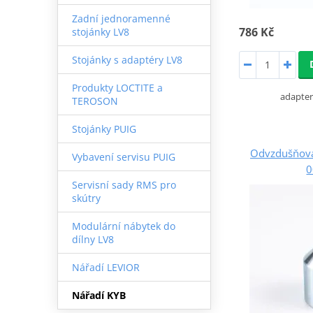
Zadní jednoramenné
786 Kč
stojánky LV8
Stojánky s adaptéry LV8
Produkty LOCTITE a
adapter
TEROSON
Stojánky PUIG
Odvzdušňova
Vybavení servisu PUIG
0
Servisní sady RMS pro
skútry
Modulární nábytek do
dílny LV8
Nářadí LEVIOR
Nářadí KYB