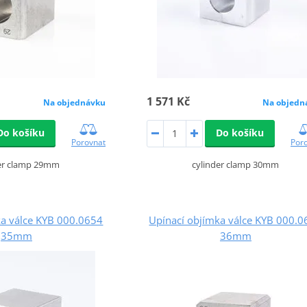
1 571 Kč
Na objednávku
Na objedn
Do košíku
Do košíku
Porovnat
Por
der clamp 29mm
cylinder clamp 30mm
ka válce KYB 000.0654
Upínací objímka válce KYB 000.
35mm
36mm