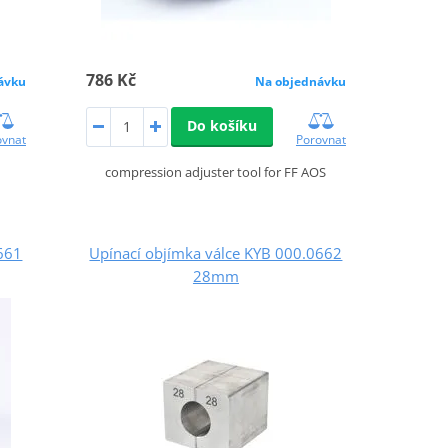
786 Kč
ávku
Na objednávku
Do košíku
ovnat
Porovnat
compression adjuster tool for FF AOS
0661
Upínací objímka válce KYB 000.0662
28mm