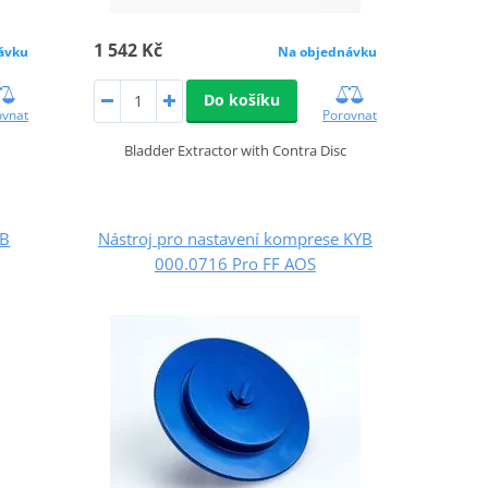
1 542 Kč
ávku
Na objednávku
Do košíku
ovnat
Porovnat
Bladder Extractor with Contra Disc
YB
Nástroj pro nastavení komprese KYB
000.0716 Pro FF AOS