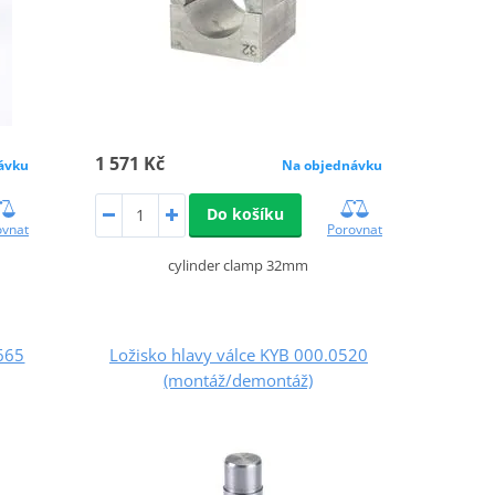
1 571 Kč
ávku
Na objednávku
Do košíku
ovnat
Porovnat
cylinder clamp 32mm
0665
Ložisko hlavy válce KYB 000.0520
(montáž/demontáž)