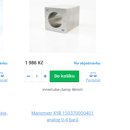
1 986 Kč
ávku
Na objednávku
Do košíku
ovnat
Porovnat
innertube clamp 46mm
eje,
Manometr KYB 150370000401
analog 0-4 barů