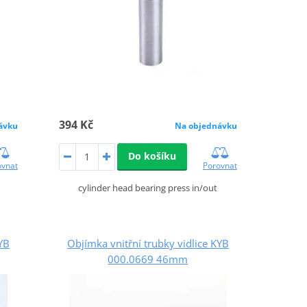
394 Kč
ávku
Na objednávku
Do košíku
ovnat
Porovnat
cylinder head bearing press in/out
KYB
Objímka vnitřní trubky vidlice KYB
000.0669 46mm