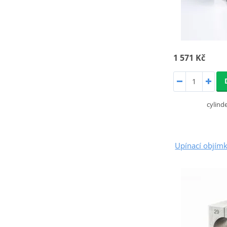
1 571 Kč
cylin
Upínací objím