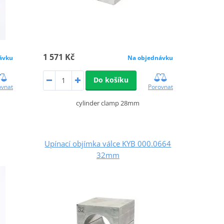
1 571 Kč
ávku
Na objednávku
Do košíku
ovnat
Porovnat
cylinder clamp 28mm
Upínací objímka válce KYB 000.0664
32mm