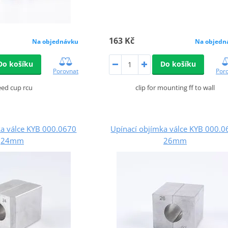
163 Kč
Na objednávku
Na objedn
Do košíku
Do košíku
Porovnat
Por
eed cup rcu
clip for mounting ff to wall
ka válce KYB 000.0670
Upínací objímka válce KYB 000.
24mm
26mm