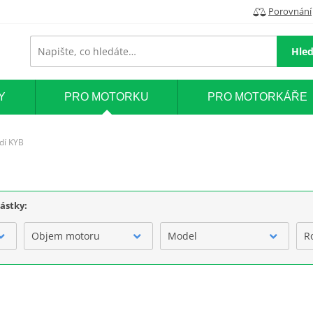
Porovnání
Hled
Y
PRO MOTORKU
PRO MOTORKÁŘE
dí KYB
částky:
Objem motoru
Model
R