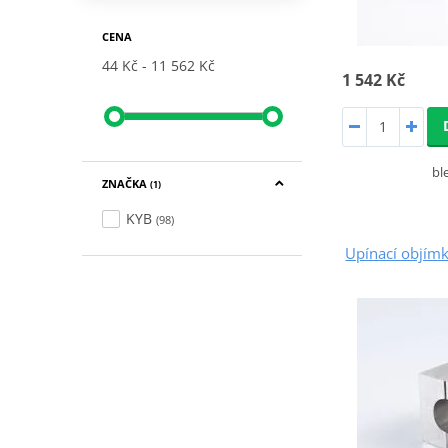
CENA
44 Kč
11 562 Kč
1 542 Kč
bl
ZNAČKA
(1)
KYB
(98)
Upínací objím