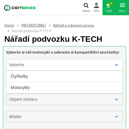
0
Hledat
Účet
Košík
Menu
Hledat
Domů
PRO MOTORKU
Nářadí a vybavení servisu
Nářadí podvozku K-TECH
Nářadí podvozku K-TECH
Vyberte si váš motocykl a zobrazte si kompatibilní součástky:
Vyberte
Čtyřkolky
Značka
Motocykly
Objem motoru
Model