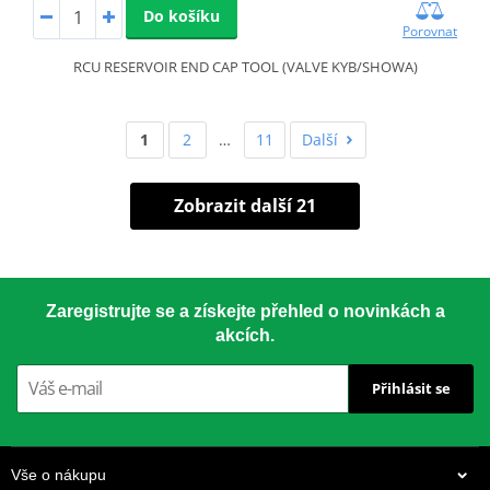
Do košíku
Porovnat
RCU RESERVOIR END CAP TOOL (VALVE KYB/SHOWA)
1
2
…
11
Další
Zobrazit další 21
Zaregistrujte se a získejte přehled o novinkách a
akcích.
Přihlásit se
Vše o nákupu