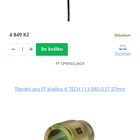
4 849 Kč
Skladem
Do košíku
Porovnat
FF SPRING JACK
Těsnění pro FF kladivo K-TECH 113-080-037 37mm