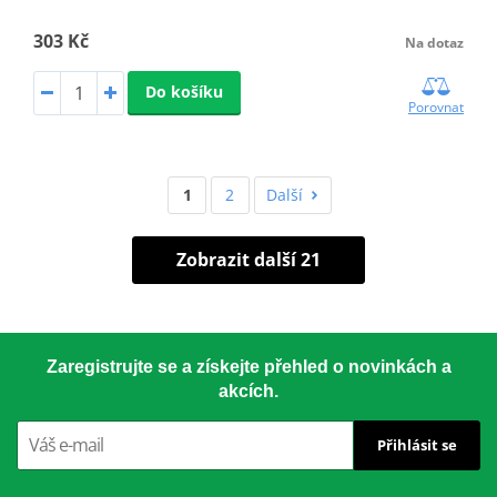
303 Kč
Na dotaz
Do košíku
Porovnat
1
2
Další
Zobrazit další 21
Zaregistrujte se a získejte přehled o novinkách a
akcích.
Přihlásit se