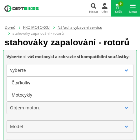
0
Hledat
Účet
Košík
Menu
Hledat
Domů
PRO MOTORKU
Nářadí a vybavení servisu
stahováky zapalování - rotorů
stahováky zapalování - rotorů
Vyberte si váš motocykl a zobrazte si kompatibilní součástky:
Vyberte
Čtyřkolky
Značka
Motocykly
Objem motoru
Model