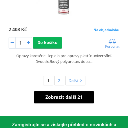
2 408 Kč
Na objednávku
Do košíku
Porovnat
Opravy karosérie - lepidlo pro opravy plastů: univerzální.
Dvousložkový polyuretan, doba…
1
2
Další
Zobrazit další 21
Zaregistrujte se a získejte přehled o novinkách a