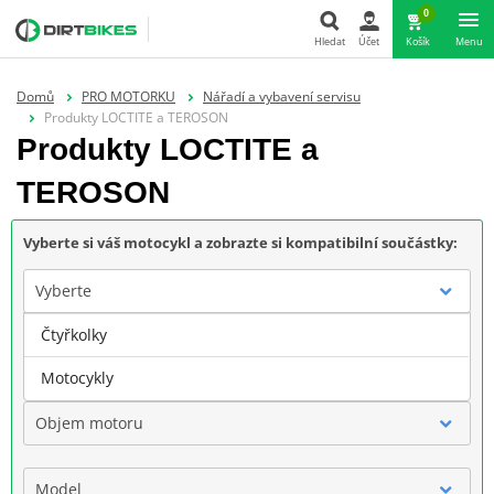
0
Hledat
Účet
Košík
Menu
Hledat
Domů
PRO MOTORKU
Nářadí a vybavení servisu
Produkty LOCTITE a TEROSON
Produkty LOCTITE a
TEROSON
Vyberte si váš motocykl a zobrazte si kompatibilní součástky:
Vyberte
Čtyřkolky
Značka
Motocykly
Objem motoru
Model