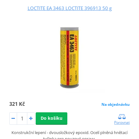
LOCTITE EA 3463 LOCTITE 396913 50 g
321 Kč
Na objednávku
Do košíku
Porovnat
Konstrukční lepení - dvousložkový epoxid. Ocelí plněná hnětací
tyčinka pro nouzové opravy.