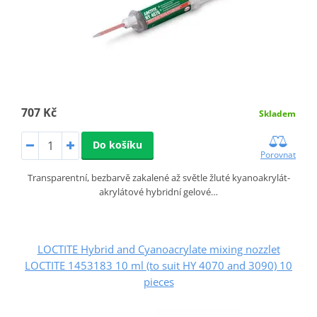
707 Kč
Skladem
Do košíku
Porovnat
Transparentní, bezbarvě zakalené až světle žluté kyanoakrylát-
akrylátové hybridní gelové…
LOCTITE Hybrid and Cyanoacrylate mixing nozzlet
LOCTITE 1453183 10 ml (to suit HY 4070 and 3090) 10
pieces