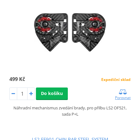
499 Kč
Expediční sklad
Do košíku
Porovnat
Náhradní mechanismus zvedání brady, pro přilbu LS2 OF521,
sada P+L
LS2 FF901 CHIN BAR STEEL SYSTEM