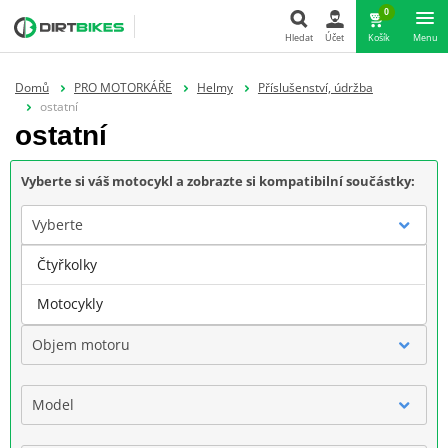
0
Hledat
Účet
Košík
Menu
Hledat
Domů
PRO MOTORKÁŘE
Helmy
Příslušenství, údržba
ostatní
ostatní
Vyberte si váš motocykl a zobrazte si kompatibilní součástky:
Vyberte
Čtyřkolky
Značka
Motocykly
Objem motoru
Model