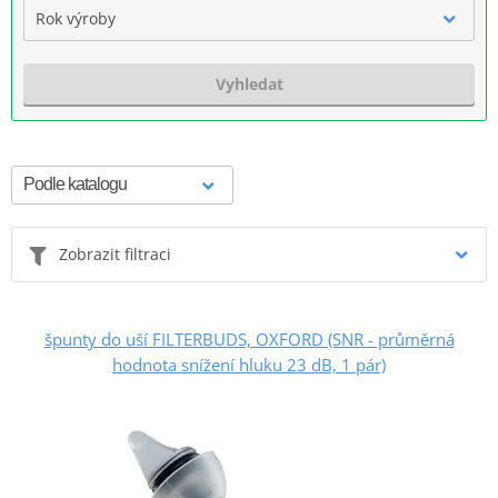
Rok výroby
Vyhledat
Zobrazit filtraci
špunty do uší FILTERBUDS, OXFORD (SNR - průměrná
hodnota snížení hluku 23 dB, 1 pár)