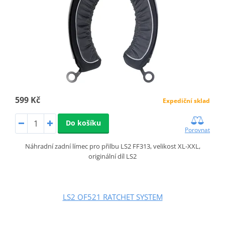
599 Kč
Expediční sklad
Do košíku
Porovnat
Náhradní zadní límec pro přilbu LS2 FF313, velikost XL-XXL,
originální díl LS2
LS2 OF521 RATCHET SYSTEM