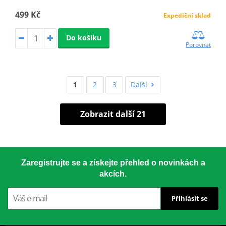
499 Kč
Expediční sklad
Do košíku
Porovnat
1
2
3
Další
Zobrazit další 21
Zaregistrujte se a získejte přehled o novinkách a
akcích.
Přihlásit se