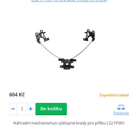
604 Kč
Expediční sklad
Do košíku
Porovnat
Náhradní mechanismus výklopné brady pro přilbu LS2 FF901