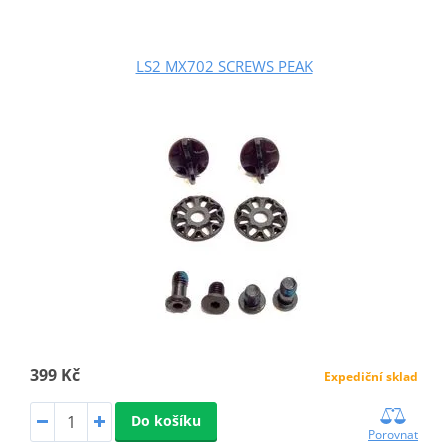
LS2 MX702 SCREWS PEAK
399 Kč
Expediční sklad
Do košíku
Porovnat