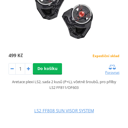
499 Kč
Expediční sklad
Do košíku
Porovnat
Aretace plexi LS2, sada 2 kusů (P+L), včetně šroubů, pro přilby
LS2 FF811/OF603
LS2 FF808 SUN VISOR SYSTEM