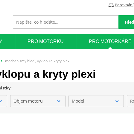
Porovnání
Hled
Y
PRO MOTORKU
PRO MOTORKÁŘE
mechanismy hledí, výklopu a kryty plexi
klopu a kryty plexi
částky:
Objem motoru
Model
R