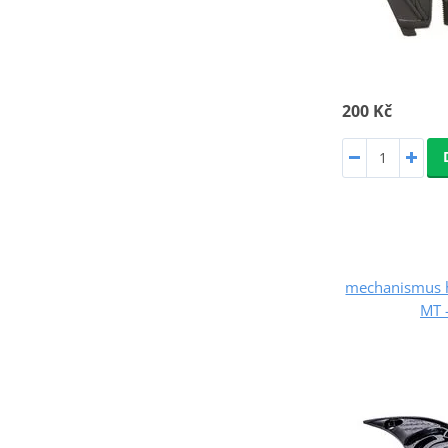
200 Kč
mechanismus hl
MT 