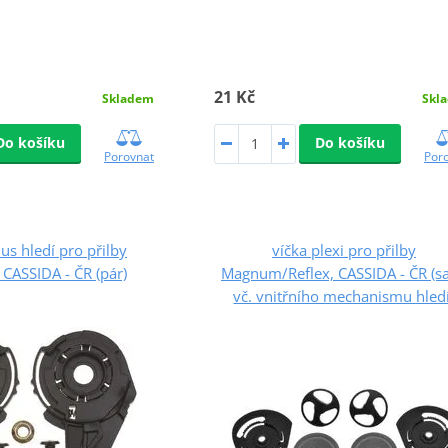
21 Kč
Skladem
Skl
Do košíku
Do košíku
Porovnat
Por
s hledí pro přilby
víčka plexi pro přilby
, CASSIDA - ČR (pár)
Magnum/Reflex, CASSIDA - ČR (s
vč. vnitřního mechanismu hledí