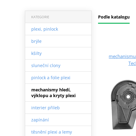
Podle katalogu
KATEGORIE
plexi, pinlock
brýle
kšilty
mechanismus 
Tec
sluneční clony
pinlock a folie plexi
mechanismy hledí,
výklopu a kryty plexi
interier přileb
zapínání
těsnění plexi a lemy