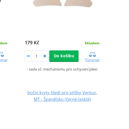
179 Kč
adem
Skladem
Do košíku
ovnat
Porovnat
- sada vč. mechanismu pro uchycení plexi
boční kryty hledí pro přilby Ventus,
MT - Španělsko (černé-lesklé)