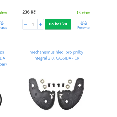
236 Kč
adem
Skladem
Do košíku
ovnat
Porovnat
exi
mechanismus hledí pro přilby
IDA
Integral 2.0, CASSIDA - ČR
pár)