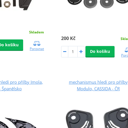
Skladem
200 Kč
Skl
Do košíku
Porovnat
Do košíku
Por
edí pro přilby Imola,
mechanismus hledí pro přilby
- Španělsko
Modulo, CASSIDA - ČR