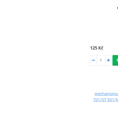
125 Kč
mechanismus 
701/ST 501/