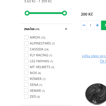
3.63 Kč
1 359 Kč
200 Kč
ZNAČKA
(11)
AIROH
(15)
ALPINESTARS
(7)
CASSIDA
(24)
FLY RACING
víčka plexi pr
(1)
LS2 Helmets
ČR 
(1)
MT HELMETS
(3)
NOX
(4)
RÖMER
(1)
SENA
(1)
VEMAR
(1)
ZED
(3)