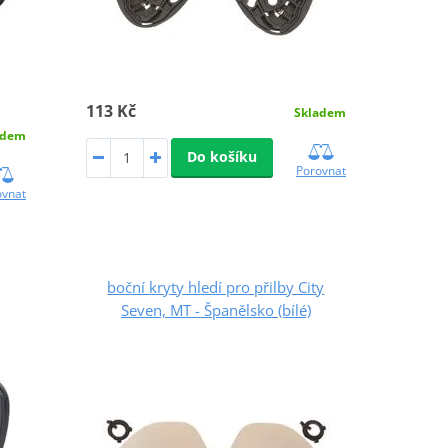
113 Kč
Skladem
adem
Do košíku
Porovnat
ovnat
boční kryty hledí pro přilby City
Seven, MT - Španělsko (bílé)