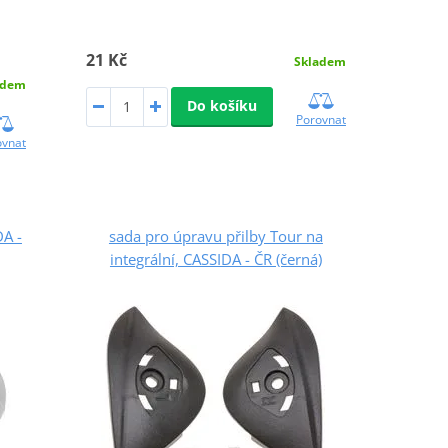
21 Kč
Skladem
adem
Do košíku
Porovnat
ovnat
DA -
sada pro úpravu přilby Tour na
integrální, CASSIDA - ČR (černá)