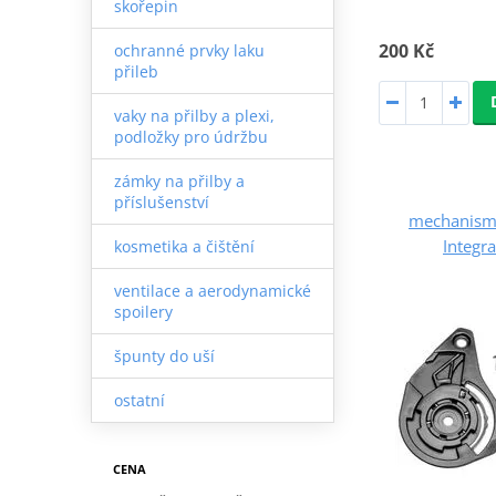
skořepin
200 Kč
ochranné prvky laku
přileb
vaky na přilby a plexi,
podložky pro údržbu
zámky na přilby a
příslušenství
mechanismu
Integra
kosmetika a čištění
ventilace a aerodynamické
spoilery
špunty do uší
ostatní
CENA