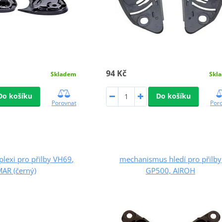
94 Kč
Skladem
Skl
Do košíku
Do košíku
Porovnat
Por
lexi pro přilby VH69,
mechanismus hledí pro přilby
AR (černý)
GP500, AIROH