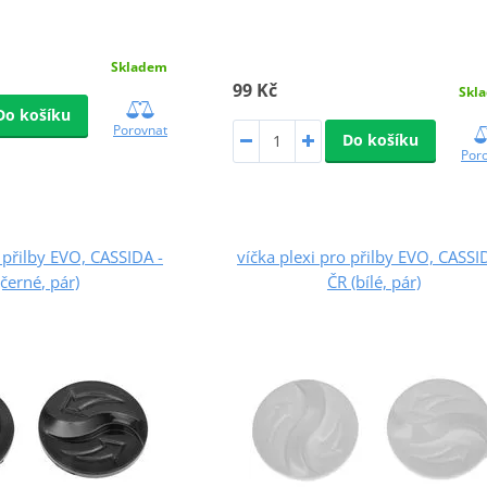
Skladem
99 Kč
Skl
Do košíku
Porovnat
Do košíku
Por
o přilby EVO, CASSIDA -
víčka plexi pro přilby EVO, CASSI
(černé, pár)
ČR (bílé, pár)