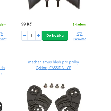
99 Kč
adem
Skladem
Do košíku
ovnat
Porovnat
mechanismus hledí pro přilby
ada
Cyklon, CASSIDA - ČR
)