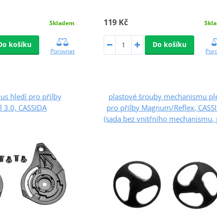
119 Kč
Skladem
Skl
Do košíku
Do košíku
Porovnat
Por
s hledí pro přilby
plastové šrouby mechanismu pl
l 3.0, CASSIDA
pro přilby Magnum/Reflex, CASS
(sada bez vnitřního mechanismu, 