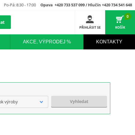
Po-Pá: 8:30 - 17:00
Opava +420 733 537 099 / Hlučín +420 734 541 648
0
at
PŘIHLÁSIT SE
KOŠÍK
AKCE, VÝPRODEJ %
KONTAKTY
Vyhledat
ok výroby