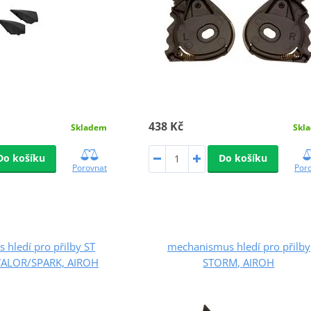
438 Kč
Skladem
Skl
Do košíku
Do košíku
Porovnat
Por
hledí pro přilby ST
mechanismus hledí pro přilby
VALOR/SPARK, AIROH
STORM, AIROH