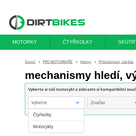
MOTORKY
ČTYŘKOLKY
SKÚTR
Domů
PRO MOTORKÁŘE
Helmy
Příslušenství, údržba
mechanismy hledí, vý
Vyberte si váš motocykl a zobrazte si kompatibilní sou
Vyberte
Značka
Čtyřkolky
Motocykly