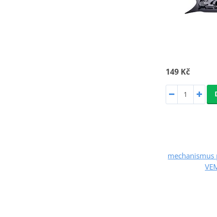
149 Kč
mechanismus p
VEM