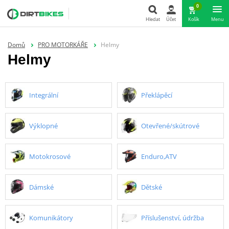
0
Hledat
Účet
Košík
Menu
Hledat
Domů
PRO MOTORKÁŘE
Helmy
Helmy
Integrální
Překlápěcí
Výklopné
Otevřené/skútrové
Motokrosové
Enduro,ATV
Dámské
Dětské
Komunikátory
Příslušenství, údržba