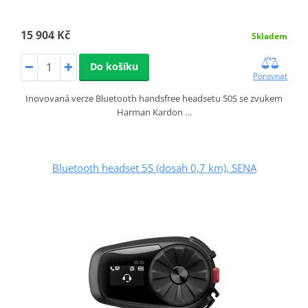
15 904 Kč
Skladem
Do košíku
Porovnat
Inovovaná verze Bluetooth handsfree headsetu 50S se zvukem
Harman Kardon …
Bluetooth headset 5S (dosah 0,7 km), SENA