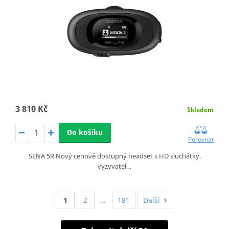
3 810 Kč
Skladem
Do košíku
Porovnat
SENA 5R Nový cenově dostupný headset s HD sluchátky,
vyzyvatel…
1
2
…
181
Další