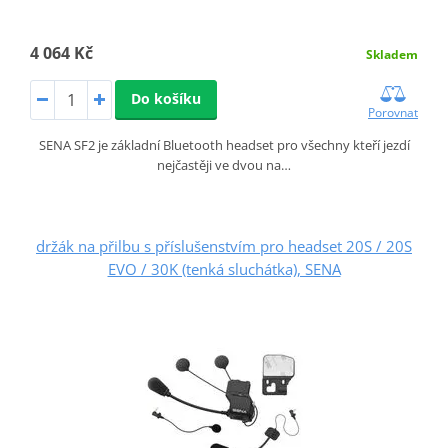
4 064 Kč
Skladem
Do košíku
Porovnat
SENA SF2 je základní Bluetooth headset pro všechny kteří jezdí
nejčastěji ve dvou na…
držák na přilbu s příslušenstvím pro headset 20S / 20S
EVO / 30K (tenká sluchátka), SENA