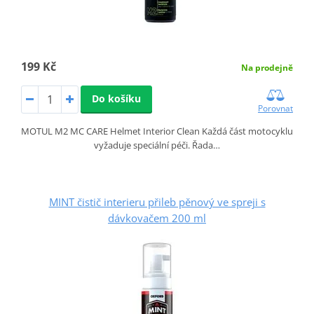
199 Kč
Na prodejně
Do košíku
Porovnat
MOTUL M2 MC CARE Helmet Interior Clean Každá část motocyklu
vyžaduje speciální péči. Řada…
MINT čistič interieru přileb pěnový ve spreji s
dávkovačem 200 ml