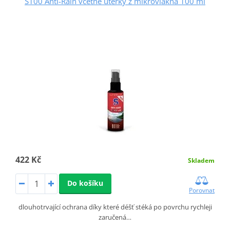
S100 Anti-Rain včetně utěrky z mikrovlákna 100 ml
422 Kč
Skladem
Do košíku
Porovnat
dlouhotrvající ochrana díky které déšť stéká po povrchu rychleji
zaručená…