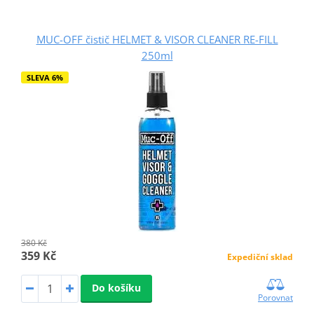
MUC-OFF čistič HELMET & VISOR CLEANER RE-FILL
250ml
SLEVA 6%
380 Kč
359 Kč
Expediční sklad
Do košíku
Porovnat