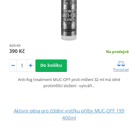
420 Kč
390 Kč
Na prodejně
Do košíku
Porovnat
Anti-fog treatment MUC-OFF proti mlžení 32 ml má silné
protimlžící složení - vytváří…
Aktivní pěna pro čištění vnitřku přilby MUC-OFF 199
400ml