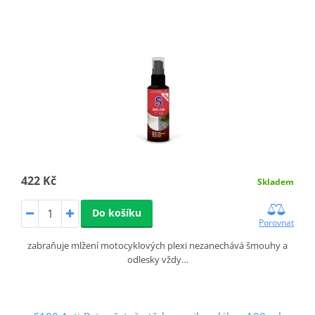
422 Kč
Skladem
Do košíku
Porovnat
zabraňuje mlžení motocyklových plexi nezanechává šmouhy a
odlesky vždy…