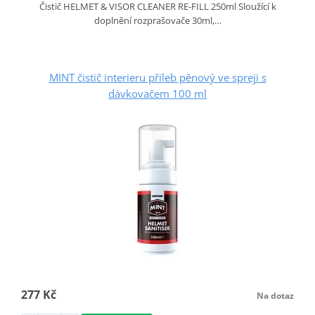
Čistič HELMET & VISOR CLEANER RE-FILL 250ml Sloužící k
doplnění rozprašovače 30ml,…
MINT čistič interieru přileb pěnový ve spreji s
dávkovačem 100 ml
277 Kč
Na dotaz