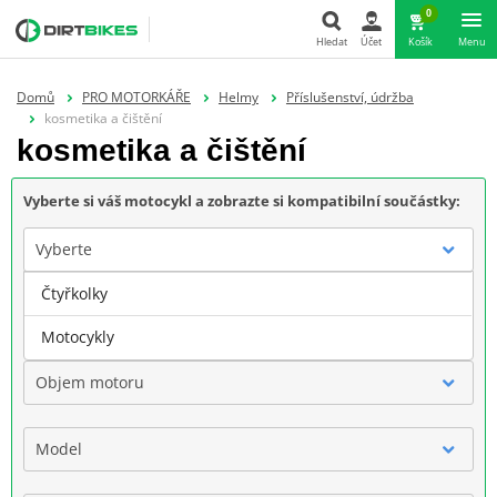
0
Hledat
Účet
Košík
Menu
Hledat
Domů
PRO MOTORKÁŘE
Helmy
Příslušenství, údržba
kosmetika a čištění
kosmetika a čištění
Vyberte si váš motocykl a zobrazte si kompatibilní součástky:
Vyberte
Čtyřkolky
Značka
Motocykly
Objem motoru
Model