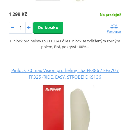
1 299 Kč
Na prodejně
Do košíku
Porovnat
Pinlock pro helmy LS2 FF324 Fólie Pinlock se zvětšeným zorným
polem, čirá, pokrývá 100%…
Pinlock 70 max Vision pro helmy LS2 FF386 / FF370 /
FF325 (RIDE, EASY, STROBE) DKS136