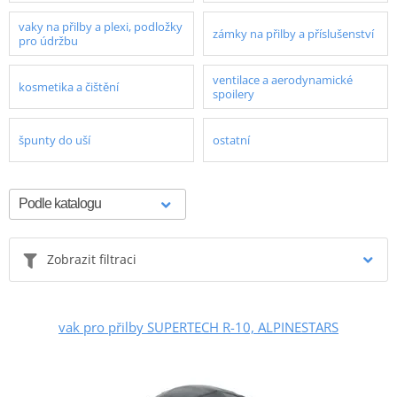
vaky na přilby a plexi, podložky
zámky na přilby a příslušenství
pro údržbu
ventilace a aerodynamické
kosmetika a čištění
spoilery
špunty do uší
ostatní
Zobrazit filtraci
vak pro přilby SUPERTECH R-10, ALPINESTARS