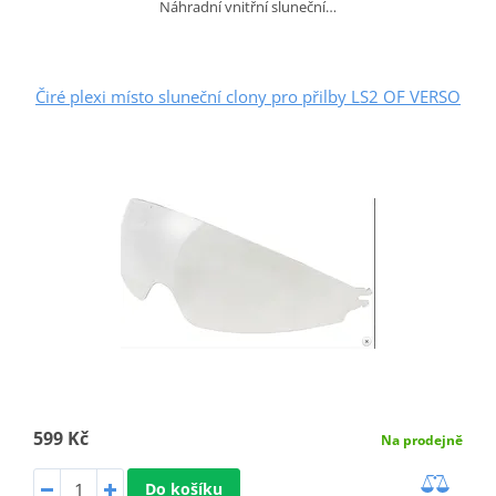
Náhradní vnitřní sluneční…
Čiré plexi místo sluneční clony pro přilby LS2 OF VERSO
599 Kč
Na prodejně
Do košíku