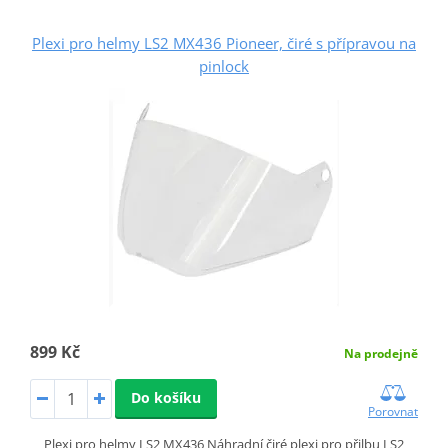
Plexi pro helmy LS2 MX436 Pioneer, čiré s přípravou na
pinlock
899 Kč
Na prodejně
Do košíku
Porovnat
Plexi pro helmy LS2 MX436 Náhradní čiré plexi pro přilbu LS2