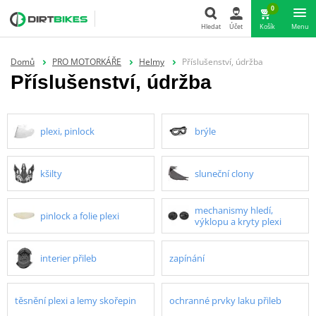
0
Hledat
Účet
Košík
Menu
Hledat
Domů
PRO MOTORKÁŘE
Helmy
Příslušenství, údržba
Příslušenství, údržba
plexi, pinlock
brýle
kšilty
sluneční clony
mechanismy hledí,
pinlock a folie plexi
výklopu a kryty plexi
interier přileb
zapínání
těsnění plexi a lemy skořepin
ochranné prvky laku přileb