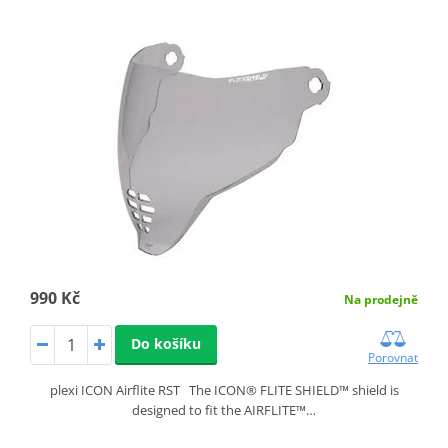
990 Kč
Na prodejně
Do košíku
Porovnat
plexi ICON Airflite RST The ICON® FLITE SHIELD™ shield is
designed to fit the AIRFLITE™…