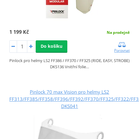
1 199 Kč
Na prodejně
Do košíku
Porovnat
Pinlock pro helmy LS2 FF386 / FF370 / FF325 (RIDE, EASY, STROBE)
DKS136 Vnitřní folie…
Pinlock 70 max Vision pro helmy LS2
FF313/FF385/FF358/FF396/FF392/FF370/FF325/FF322/FF
DKS041