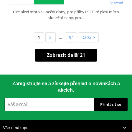
Porovnat
Čiré plexi místo sluneční clony, pro přilby LS2 Čiré plexi místo
sluneční clony, pro…
1
2
…
94
Další
Zobrazit další 21
Zaregistrujte se a získejte přehled o novinkách a
akcích.
Přihlásit se
Vše o nákupu