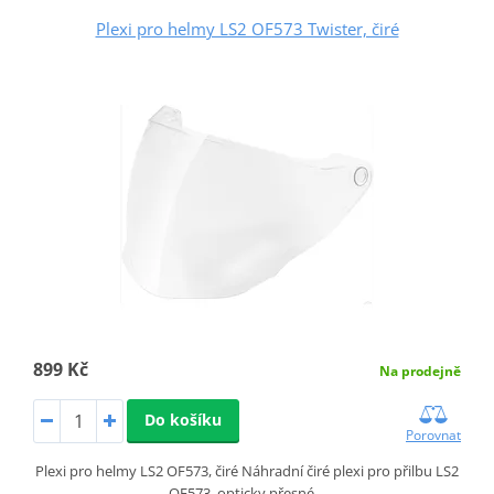
Plexi pro helmy LS2 OF573 Twister, čiré
899 Kč
Na prodejně
Do košíku
Porovnat
Plexi pro helmy LS2 OF573, čiré Náhradní čiré plexi pro přilbu LS2
OF573, opticky přesné…