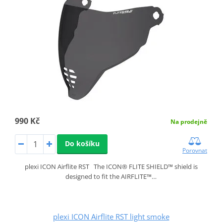
990 Kč
Na prodejně
Do košíku
Porovnat
plexi ICON Airflite RST The ICON® FLITE SHIELD™ shield is
designed to fit the AIRFLITE™…
plexi ICON Airflite RST light smoke