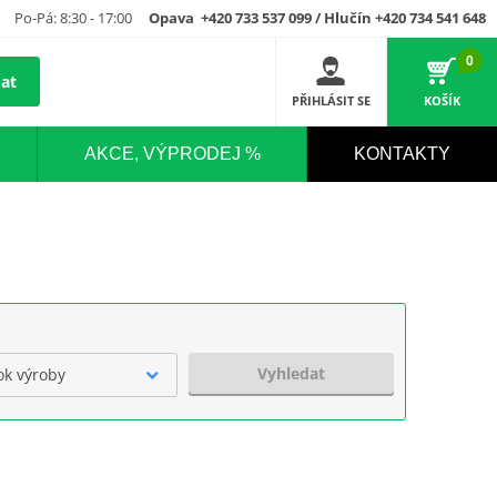
Po-Pá: 8:30 - 17:00
Opava +420 733 537 099 / Hlučín +420 734 541 648
0
at
PŘIHLÁSIT SE
KOŠÍK
AKCE, VÝPRODEJ %
KONTAKTY
Vyhledat
ok výroby