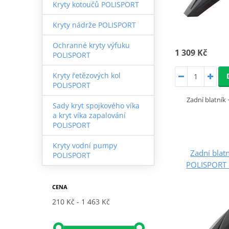
Kryty kotoučů POLISPORT
Kryty nádrže POLISPORT
Ochranné kryty výfuku
1 309 Kč
POLISPORT
Kryty řetězových kol
POLISPORT
Zadní blatník 
Sady kryt spojkového víka
a kryt víka zapalování
POLISPORT
Kryty vodní pumpy
Zadní blatn
POLISPORT
POLISPORT 
CENA
210 Kč
1 463 Kč