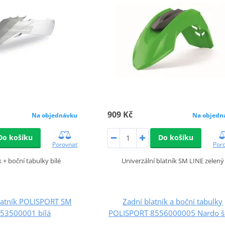
909 Kč
Na objednávku
Na objedn
Do košíku
Do košíku
Porovnat
Por
k + boční tabulky bílé
Univerzální blatník SM LINE zelený
blatník POLISPORT SM
Zadní blatník a boční tabulky
553500001 bílá
POLISPORT 8556000005 Nardo š