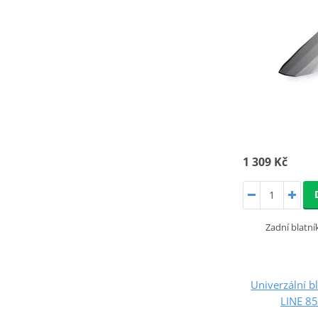
1 309 Kč
Zadní blatní
Univerzální 
LINE 8