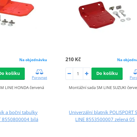
210 Kč
Na objednávku
Na objedn
Do košíku
Do košíku
Porovnat
Por
SM LINE HONDA červená
Montážní sada SM LINE SUZUKI červ
ík a boční tabulky
Univerzální blatník POLISPORT 
 8550800004 bílá
LINE 8553500007 zelená 05