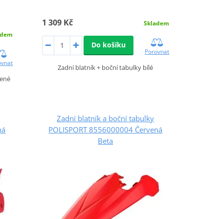
1 309 Kč
Skladem
adem
Do košíku
Porovnat
ovnat
Zadní blatník + boční tabulky bílé
vené
Zadní blatník a boční tabulky
ná
POLISPORT 8556000004 Červená
Beta