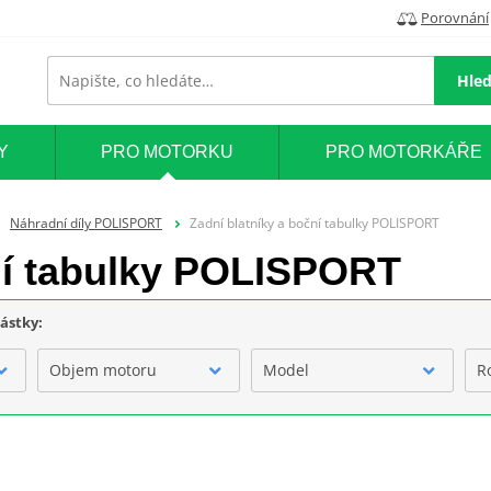
Porovnání
Hled
Y
PRO MOTORKU
PRO MOTORKÁŘE
Náhradní díly POLISPORT
Zadní blatníky a boční tabulky POLISPORT
ní tabulky POLISPORT
částky:
Objem motoru
Model
R