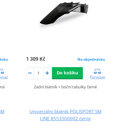
1 309 Kč
ávku
Na objednávku
Do košíku
ovnat
Porovnat
ená
Zadní blatník + boční tabulky černé
SM
Univerzální blatník POLISPORT SM
LINE 8553500002 černý