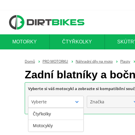
MOTORKY
ČTYŘKOLKY
SKÚTR
Domů
PRO MOTORKU
Náhradní díly na moto
Plasty
Zadní blatníky a boč
Vyberte si váš motocykl a zobrazte si kompatibilní sou
Vyberte
Značka
Čtyřkolky
Motocykly