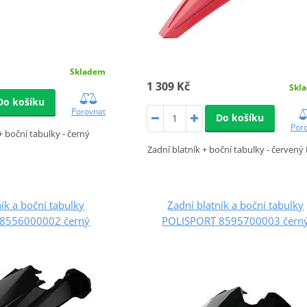
Skladem
1 309 Kč
Skl
Do košíku
Porovnat
Do košíku
Por
+ boční tabulky - černý
Zadní blatník + boční tabulky - červený
ík a boční tabulky
Zadní blatník a boční tabulky
8556000002 černý
POLISPORT 8595700003 čern