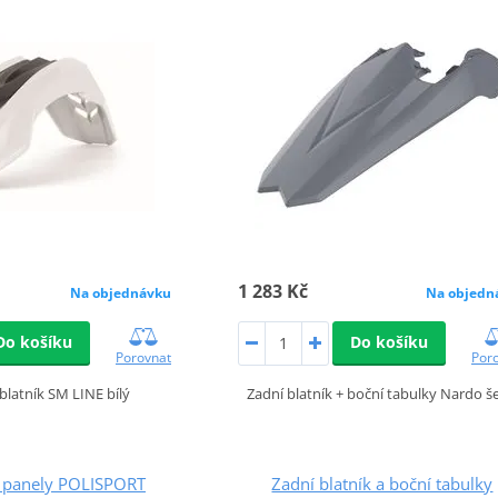
1 283 Kč
Na objednávku
Na objedn
Do košíku
Do košíku
Porovnat
Por
 blatník SM LINE bílý
Zadní blatník + boční tabulky Nardo š
í panely POLISPORT
Zadní blatník a boční tabulky