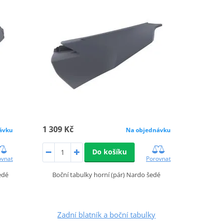
1 309 Kč
ávku
Na objednávku
Do košíku
ovnat
Porovnat
edé
Boční tabulky horní (pár) Nardo šedé
Zadní blatník a boční tabulky