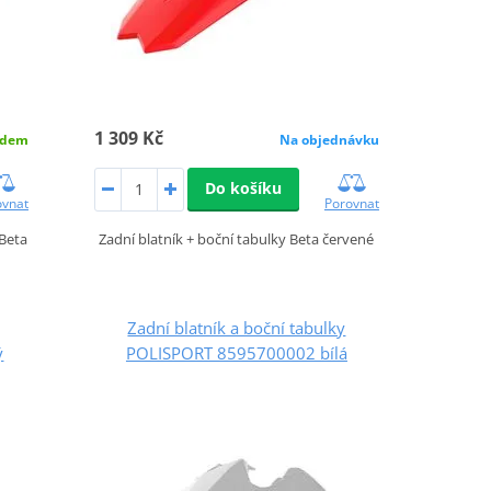
1 309 Kč
adem
Na objednávku
Do košíku
ovnat
Porovnat
 Beta
Zadní blatník + boční tabulky Beta červené
Zadní blatník a boční tabulky
ý
POLISPORT 8595700002 bílá