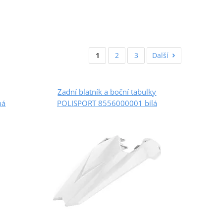
1
2
3
Další
Zadní blatník a boční tabulky
ná
POLISPORT 8556000001 bílá