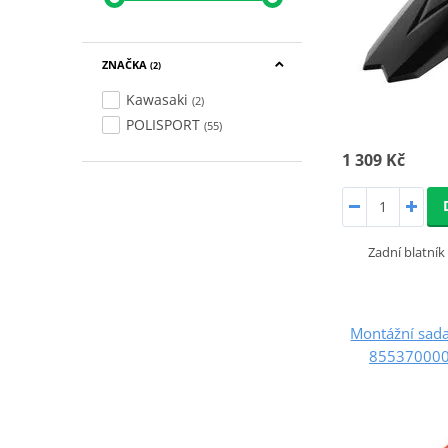
ZNAČKA
(2)
Kawasaki
(2)
POLISPORT
(55)
1 309 Kč
Zadní blatník
Montážní sad
855370000