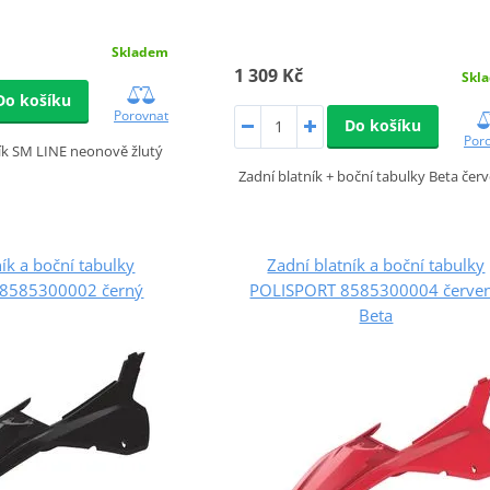
Skladem
1 309 Kč
Skl
Do košíku
Porovnat
Do košíku
Por
ník SM LINE neonově žlutý
Zadní blatník + boční tabulky Beta čer
ík a boční tabulky
Zadní blatník a boční tabulky
8585300002 černý
POLISPORT 8585300004 červe
Beta