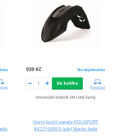
939 Kč
ávku
Na objednávku
Do košíku
ovnat
Porovnat
Univerzální blatník SM LINE černý
Horní boční panely POLISPORT
edá
8423100005 (pár) Nardo šedá