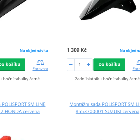
1 309 Kč
Na objednávku
Na objedn
Do košíku
Do košíku
Porovnat
Por
 + boční tabulky černé
Zadní blatník + boční tabulky černé
a POLISPORT SM LINE
Montážní sada POLISPORT SM L
2 HONDA červená
8553700001 SUZUKI červená