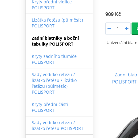
Kryty přední vidlice
POLISPORT
909 Kč
Lízátka řetězu (půlměsíc)
POLISPORT
Zadní blatníky a boční
Univerzální blat
tabulky POLISPORT
Kryty zadního tlumiče
POLISPORT
Zadní blatn
Sady vodítko řetězu /
lízátko řetězu / lízátko
POLISPORT 
řetězu (půlměsíc)
POLISPORT
Kryty přední části
POLISPORT
Sady vodítko řetězu /
lízátko řetězu POLISPORT