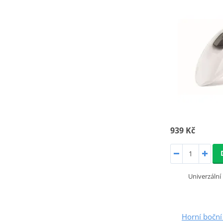
939 Kč
Univerzální
Horní bočn