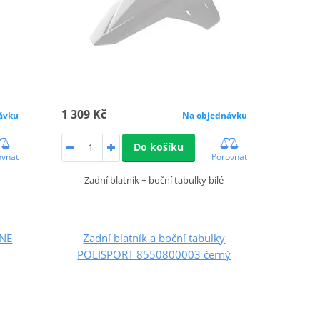
1 309 Kč
ávku
Na objednávku
Do košíku
ovnat
Porovnat
Zadní blatník + boční tabulky bílé
INE
Zadní blatník a boční tabulky
POLISPORT 8550800003 černý