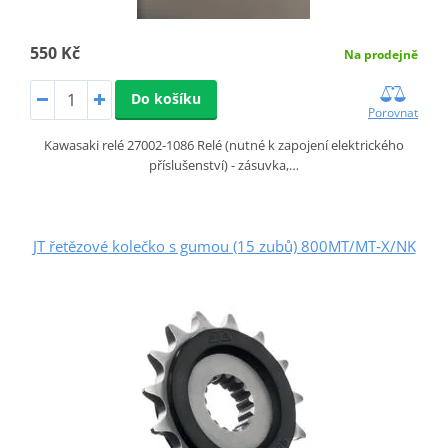
550 Kč
Na prodejně
Do košíku
Porovnat
Kawasaki relé 27002-1086 Relé (nutné k zapojení elektrického
příslušenství) - zásuvka,…
JT řetězové kolečko s gumou (15 zubů) 800MT/MT‑X/NK