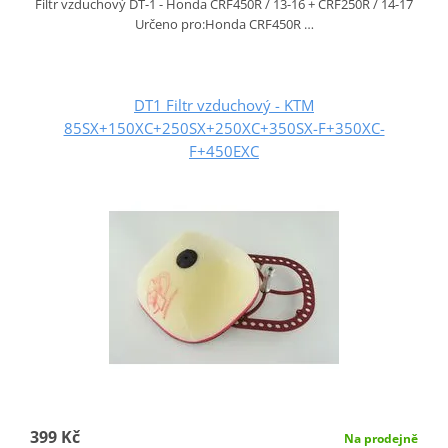
Filtr vzduchový DT-1 - Honda CRF450R / 13-16 + CRF250R / 14-17
Určeno pro:Honda CRF450R …
DT1 Filtr vzduchový - KTM
85SX+150XC+250SX+250XC+350SX-F+350XC-
F+450EXC
399 Kč
Na prodejně