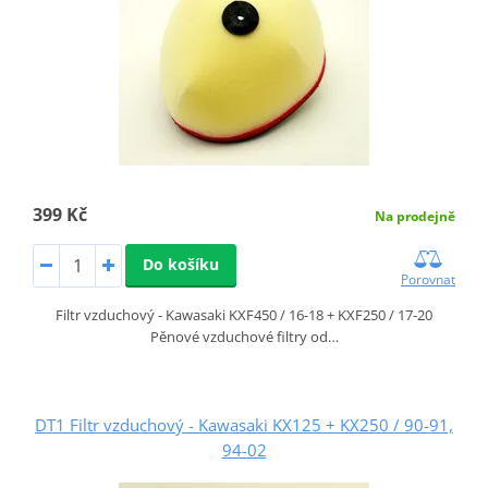
399 Kč
Na prodejně
Do košíku
Porovnat
Filtr vzduchový - Kawasaki KXF450 / 16-18 + KXF250 / 17-20
Pěnové vzduchové filtry od…
DT1 Filtr vzduchový - Kawasaki KX125 + KX250 / 90-91,
94-02