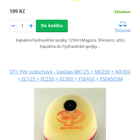
199 Kč
Skladem
Do košíku
Porovnat
Kapalina hydraulické spojky 125ml (Magura, Shimano, atd.)
Kapalina do hydraulické spojky…
DT1 Filtr vzduchový - GasGas MX125 + MX250 + MX300
+ EC125 + EC250 + EC300 + FSE450 + FSE450SM