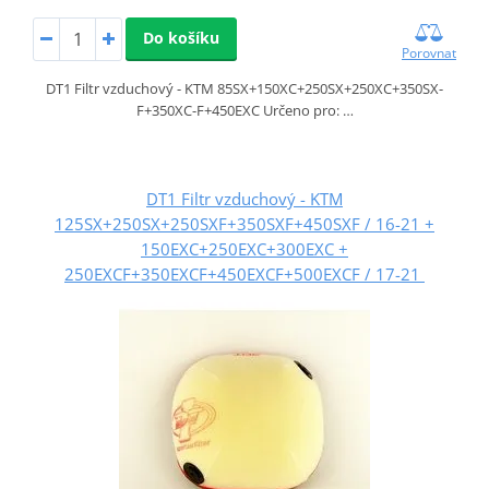
Do košíku
Porovnat
DT1 Filtr vzduchový - KTM 85SX+150XC+250SX+250XC+350SX-
F+350XC-F+450EXC Určeno pro: …
DT1 Filtr vzduchový - KTM
125SX+250SX+250SXF+350SXF+450SXF / 16-21 +
150EXC+250EXC+300EXC +
250EXCF+350EXCF+450EXCF+500EXCF / 17-21