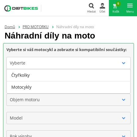
0
Hledat
Účet
Košík
Menu
Hledat
Domů
PRO MOTORKU
Náhradní díly na moto
Náhradní díly na moto
Vyberte si váš motocykl a zobrazte si kompatibilní součástky:
Vyberte
Čtyřkolky
Značka
Motocykly
Objem motoru
Model
Rok výroby