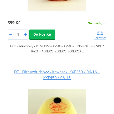
399 Kč
Na prodejně
Do košíku
Porovnat
Filtr vzduchový - KTM 125SX+250SX+250SXF+350SXF+450SXF /
16-21 + 150EXC+250EXC+300EXC +…
DT1 Filtr vzduchový - Kawasaki KXF250 / 06-16 +
KXF450 / 06-15