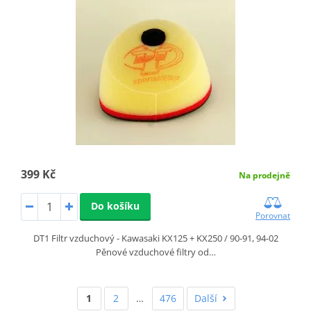
399 Kč
Na prodejně
Do košíku
Porovnat
DT1 Filtr vzduchový - Kawasaki KX125 + KX250 / 90-91, 94-02
Pěnové vzduchové filtry od…
1
2
…
476
Další