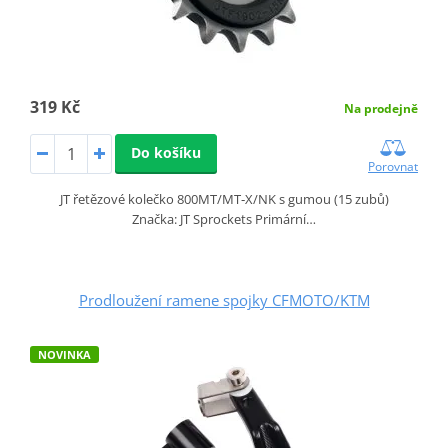
319 Kč
Na prodejně
Do košíku
Porovnat
JT řetězové kolečko 800MT/MT‑X/NK s gumou (15 zubů)
Značka: JT Sprockets Primární…
Prodloužení ramene spojky CFMOTO/KTM
NOVINKA