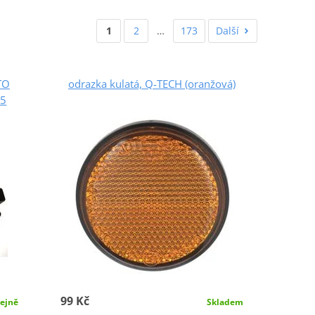
1
2
…
173
Další
TO
odrazka kulatá, Q-TECH (oranžová)
25
99 Kč
Skladem
ejně