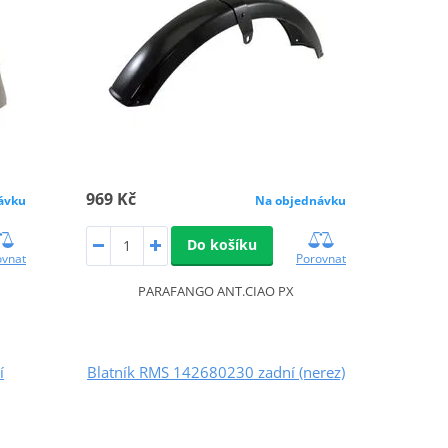
969 Kč
ávku
Na objednávku
Do košíku
ovnat
Porovnat
PARAFANGO ANT.CIAO PX
í
Blatník RMS 142680230 zadní (nerez)