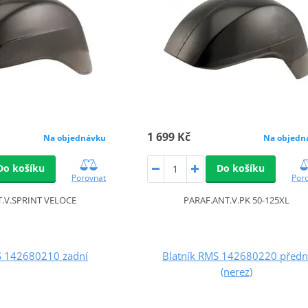
1 699 Kč
Na objednávku
Na objedn
Do košíku
Do košíku
Porovnat
Por
.V.SPRINT VELOCE
PARAF.ANT.V.PK 50-125XL
S 142680210 zadní
Blatník RMS 142680220 předn
(nerez)