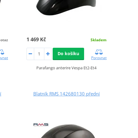
1 469 Kč
Skladem
otaz
Do košíku
Porovnat
ovnat
Parafango anterire Vespa Et2-Et4
í
Blatník RMS 142680130 přední