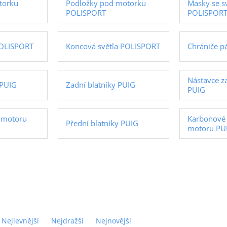
torku
Podložky pod motorku
Masky se s
POLISPORT
POLISPOR
POLISPORT
Koncová světla POLISPORT
Chrániče p
Nástavce z
 PUIG
Zadní blatníky PUIG
PUIG
 motoru
Karbonové 
Přední blatníky PUIG
motoru PU
Nejlevnější
Nejdražší
Nejnovější