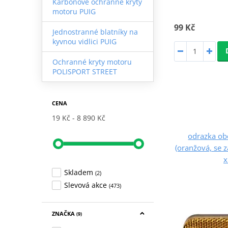
Karbonové ochranné kryty
motoru PUIG
99 Kč
Jednostranné blatníky na
kyvnou vidlici PUIG
Ochranné kryty motoru
POLISPORT STREET
CENA
19 Kč
8 890 Kč
odrazka ob
(oranžová, se 
x
Skladem
(2)
Slevová akce
(473)
ZNAČKA
(9)