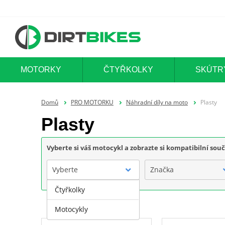
MOTORKY
ČTYŘKOLKY
SKÚTR
Domů
PRO MOTORKU
Náhradní díly na moto
Plasty
Plasty
Vyberte si váš motocykl a zobrazte si kompatibilní sou
Vyberte
Značka
Čtyřkolky
Motocykly