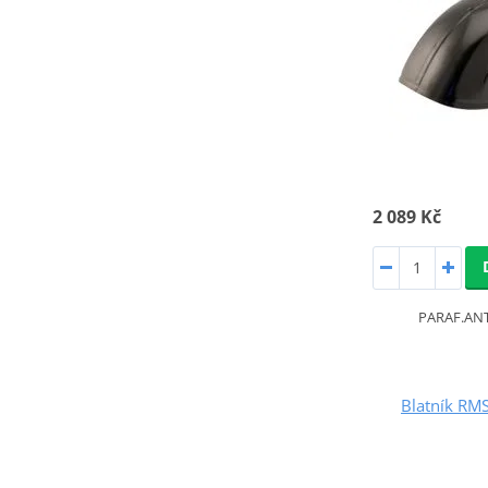
2 089 Kč
PARAF.ANT
Blatník RM