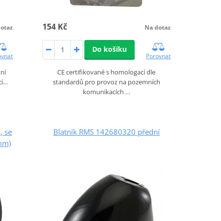
154 Kč
otaz
Na dotaz
Do košíku
ovnat
Porovnat
ní
CE certifikované s homologací dle
cí…
standardů pro provoz na pozemních
komunikacích …
, se
Blatník RMS 142680320 přední
mm)