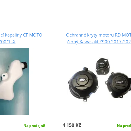
icí kapaliny CF MOTO
Ochranné kryty motoru RD MO
700CL-X
černý Kawasaki Z900 2017-20
4 150 Kč
Na prodejně
Na prod