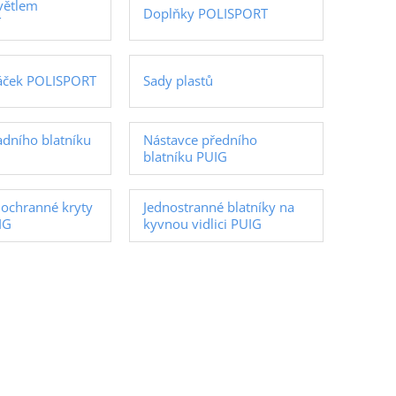
větlem
Doplňky POLISPORT
T
áček POLISPORT
Sady plastů
adního blatníku
Nástavce předního
blatníku PUIG
ochranné kryty
Jednostranné blatníky na
IG
kyvnou vidlici PUIG