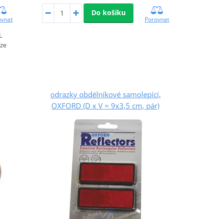
Do košíku
Porovnat
ovnat
L
 ze
odrazky obdélníkové samolepící,
OXFORD (D x V = 9x3,5 cm, pár)