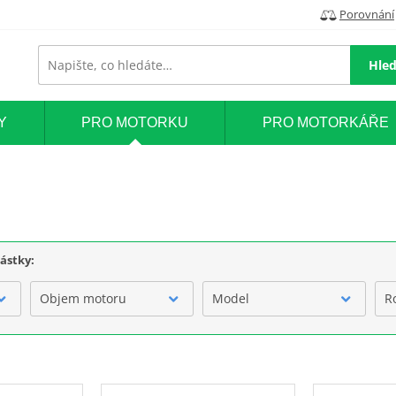
Porovnání
Hled
Y
PRO MOTORKU
PRO MOTORKÁŘE
částky:
Objem motoru
Model
R