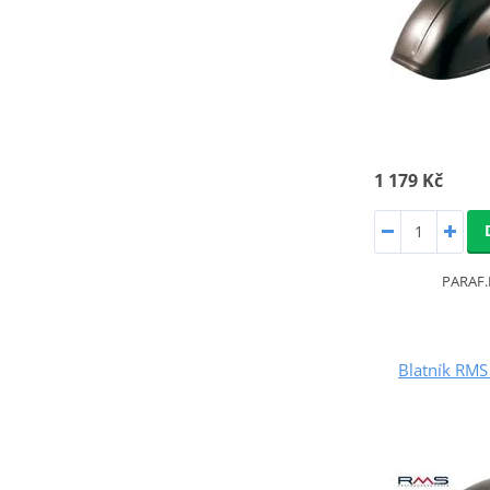
1 179 Kč
PARAF.
Blatník RM