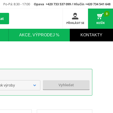
Po-Pá: 8:30 - 17:00
Opava +420 733 537 099 / Hlučín +420 734 541 648
0
at
PŘIHLÁSIT SE
KOŠÍK
AKCE, VÝPRODEJ %
KONTAKTY
Vyhledat
ok výroby