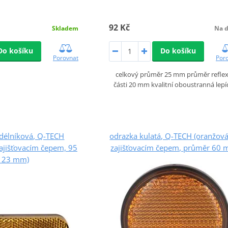
92 Kč
Skladem
Na d
Do košíku
Do košíku
Porovnat
Por
celkový průměr 25 mm průměr reflex
části 20 mm kvalitní oboustranná lepí
délníková, Q-TECH
odrazka kulatá, Q-TECH (oranžová
zajišťovacím čepem, 95
zajišťovacím čepem, průměr 60 
 23 mm)