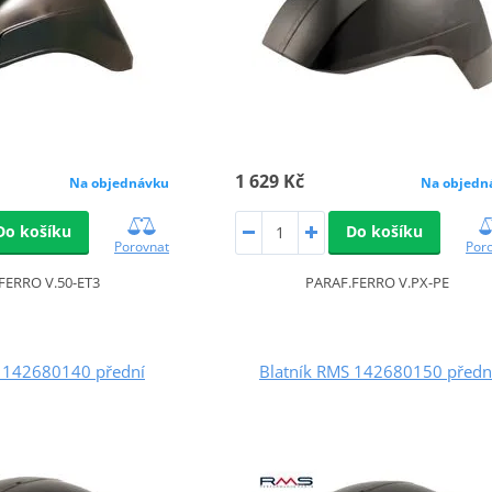
1 629 Kč
Na objednávku
Na objedn
Do košíku
Do košíku
Porovnat
Por
FERRO V.50-ET3
PARAF.FERRO V.PX-PE
S 142680140 přední
Blatník RMS 142680150 předn