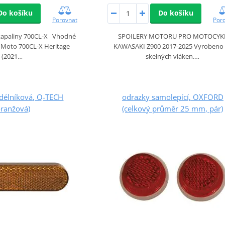
Do košíku
Do košíku
Porovnat
Por
 kapaliny 700CL-X Vhodné
SPOILERY MOTORU PRO MOTOCYK
 Moto 700CL-X Heritage
KAWASAKI Z900 2017-2025 Vyrobeno
(2021…
skelných vláken.…
délníková, Q-TECH
odrazky samolepící, OXFORD
oranžová)
(celkový průměr 25 mm, pár)