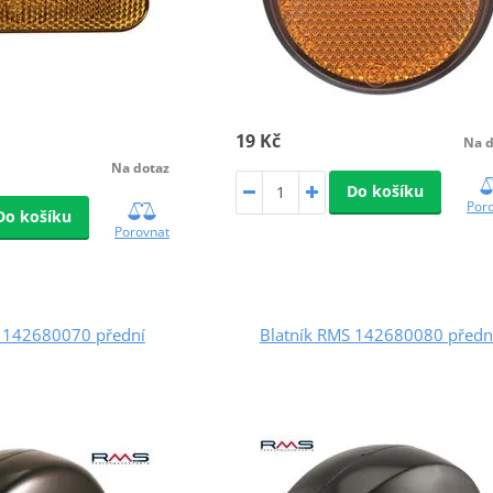
19 Kč
Na d
Na dotaz
Do košíku
Por
Do košíku
Porovnat
S 142680070 přední
Blatník RMS 142680080 předn