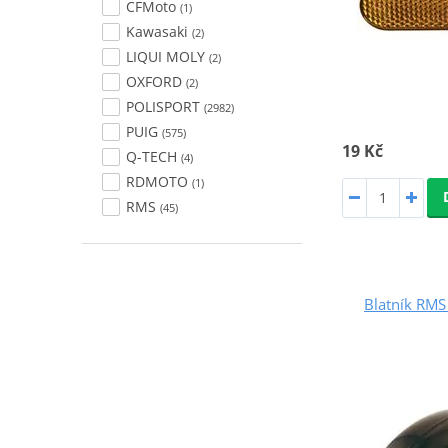
CFMoto
(1)
Kawasaki
(2)
LIQUI MOLY
(2)
OXFORD
(2)
POLISPORT
(2982)
PUIG
(575)
19 Kč
Q-TECH
(4)
RDMOTO
(1)
RMS
(45)
Blatník RM