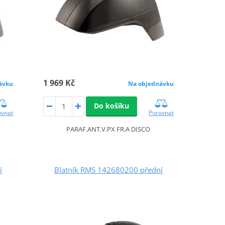
1 969 Kč
ávku
Na objednávku
Do košíku
ovnat
Porovnat
PARAF.ANT.V.PX FR.A DISCO
í
Blatník RMS 142680200 přední