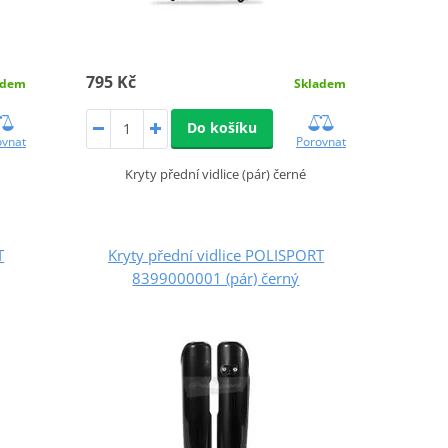
795 Kč
adem
Skladem
Do košíku
ovnat
Porovnat
Kryty přední vidlice (pár) černé
T
Kryty přední vidlice POLISPORT
8399000001 (pár) černý