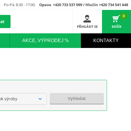
Po-Pá: 8:30 - 17:00
Opava +420 733 537 099 / Hlučín +420 734 541 648
0
at
PŘIHLÁSIT SE
KOŠÍK
AKCE, VÝPRODEJ %
KONTAKTY
Vyhledat
ok výroby