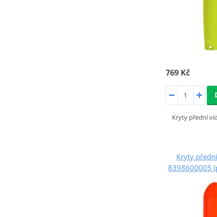
769 Kč
Kryty přední vi
Kryty předn
8398600005 (