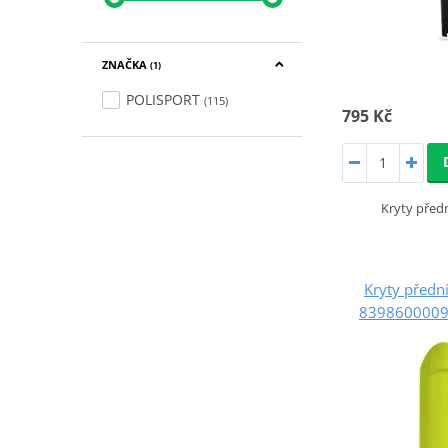
ZNAČKA
(1)
POLISPORT
(115)
795 Kč
Kryty předn
Kryty předn
8398600009 