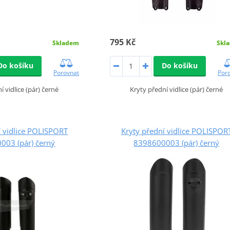
795 Kč
Skladem
Skl
Do košíku
Do košíku
Porovnat
Por
í vidlice (pár) černé
Kryty přední vidlice (pár) černé
í vidlice POLISPORT
Kryty přední vidlice POLISPOR
003 (pár) černý
8398600003 (pár) černý