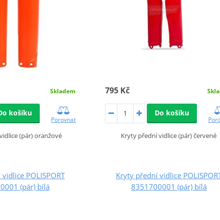
795 Kč
Skladem
Skl
Do košíku
Do košíku
Porovnat
Por
vidlice (pár) oranžové
Kryty přední vidlice (pár) červené
í vidlice POLISPORT
Kryty přední vidlice POLISPOR
001 (pár) bílá
8351700001 (pár) bílá