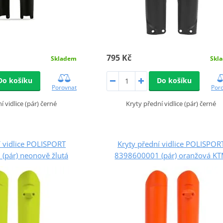
795 Kč
Skladem
Skl
Do košíku
Do košíku
Porovnat
Por
í vidlice (pár) černé
Kryty přední vidlice (pár) černé
í vidlice POLISPORT
Kryty přední vidlice POLISPOR
(pár) neonově žlutá
8398600001 (pár) oranžová K