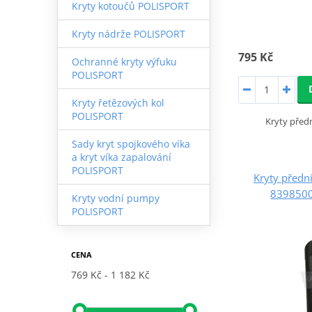
Kryty kotoučů POLISPORT
Kryty nádrže POLISPORT
795 Kč
Ochranné kryty výfuku
POLISPORT
Kryty řetězových kol
POLISPORT
Kryty předn
Sady kryt spojkového víka
a kryt víka zapalování
POLISPORT
Kryty předn
8398500
Kryty vodní pumpy
POLISPORT
CENA
769 Kč
1 182 Kč