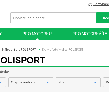
Porovnání
Hled
Y
PRO MOTORKU
PRO MOTORKÁŘE
Náhradní díly POLISPORT
Kryty přední vidlice POLISPORT
e POLISPORT
částky:
Objem motoru
Model
R