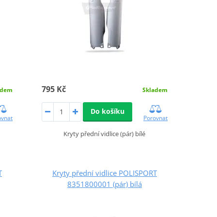
795 Kč
adem
Skladem
Do košíku
ovnat
Porovnat
Kryty přední vidlice (pár) bílé
T
Kryty přední vidlice POLISPORT
8351800001 (pár) bílá