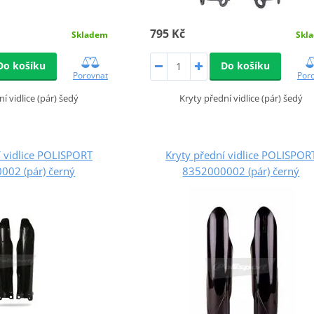
795 Kč
Skladem
Skl
Do košíku
Do košíku
Porovnat
Por
í vidlice (pár) šedý
Kryty přední vidlice (pár) šedý
í vidlice POLISPORT
Kryty přední vidlice POLISPOR
002 (pár) černý
8352000002 (pár) černý