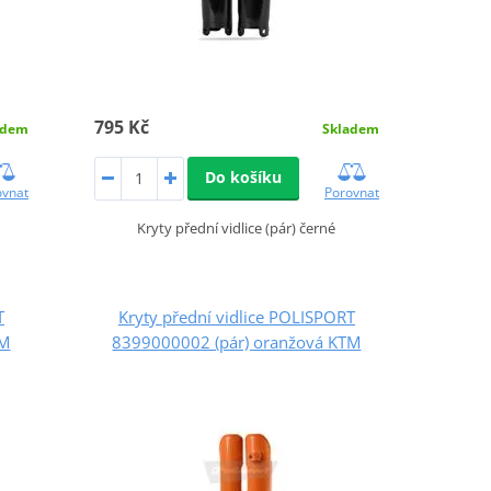
795 Kč
adem
Skladem
Do košíku
ovnat
Porovnat
Kryty přední vidlice (pár) černé
T
Kryty přední vidlice POLISPORT
TM
8399000002 (pár) oranžová KTM