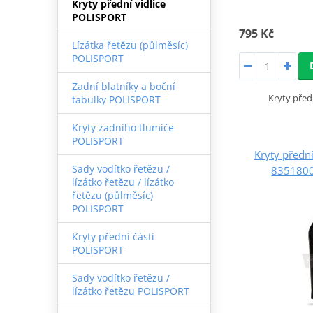
Kryty přední vidlice
POLISPORT
795 Kč
Lízátka řetězu (půlměsíc)
POLISPORT
Zadní blatníky a boční
Kryty předn
tabulky POLISPORT
Kryty zadního tlumiče
POLISPORT
Kryty předn
Sady vodítko řetězu /
8351800
lízátko řetězu / lízátko
řetězu (půlměsíc)
POLISPORT
Kryty přední části
POLISPORT
Sady vodítko řetězu /
lízátko řetězu POLISPORT