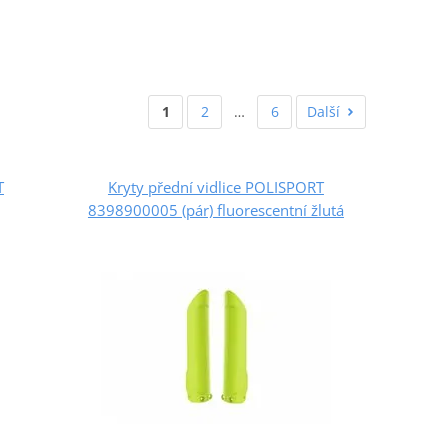
1
2
…
6
Další
T
Kryty přední vidlice POLISPORT
8398900005 (pár) fluorescentní žlutá