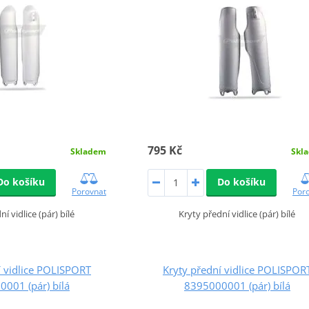
795 Kč
Skladem
Skl
Do košíku
Do košíku
Porovnat
Por
í vidlice (pár) bílé
Kryty přední vidlice (pár) bílé
í vidlice POLISPORT
Kryty přední vidlice POLISPOR
001 (pár) bílá
8395000001 (pár) bílá