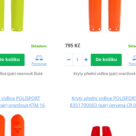
795 Kč
Skladem
Skl
Do košíku
Do košíku
Porovnat
Por
dlice (pár) neonově žluté
Kryty přední vidlice (pár) oranžové
í vidlice POLISPORT
Kryty přední vidlice POLISPOR
pár) oranžová KTM 16
8351700003 (pár) červená CR 