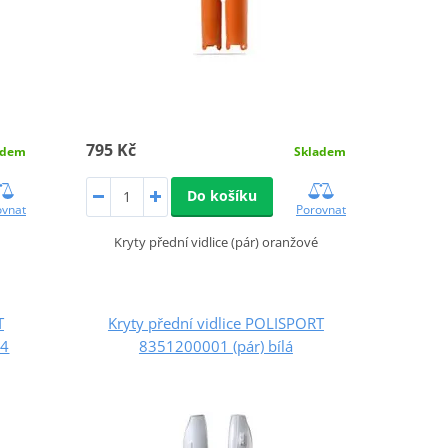
795 Kč
adem
Skladem
Do košíku
ovnat
Porovnat
Kryty přední vidlice (pár) oranžové
T
Kryty přední vidlice POLISPORT
04
8351200001 (pár) bílá