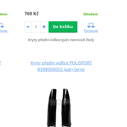
769 Kč
adem
Skladem
Do košíku
ovnat
Porovnat
Kryty přední vidlice (pár) neonově žlutý
T
Kryty přední vidlice POLISPORT
8398000002 (pár) černý