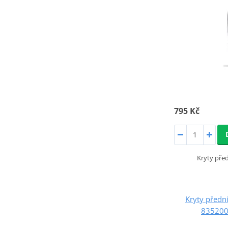
795 Kč
Kryty předn
Kryty předn
8352000