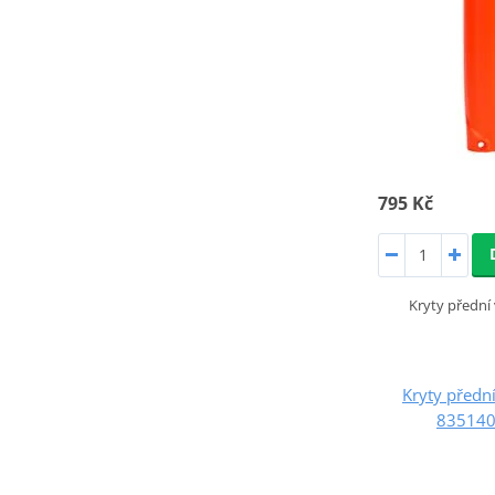
795 Kč
Kryty přední 
Kryty předn
8351400