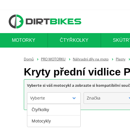
MOTORKY
ČTYŘKOLKY
SKÚTR
Domů
PRO MOTORKU
Náhradní díly na moto
Plasty
Kryty přední vidlic
Vyberte si váš motocykl a zobrazte si kompatibilní sou
Vyberte
Značka
Čtyřkolky
Motocykly