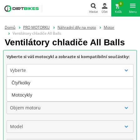
0
Hledat
Účet
Košík
Menu
Hledat
Domů
PRO MOTORKU
Náhradní díly na moto
Motor
Ventilátory chladiče All Balls
Ventilátory chladiče All Balls
Vyberte si váš motocykl a zobrazte si kompatibilní součástky:
Vyberte
Čtyřkolky
Značka
Motocykly
Objem motoru
Model