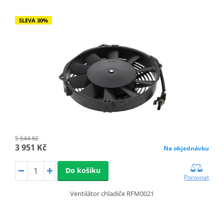
SLEVA 30%
5 644 Kč
3 951 Kč
Na objednávku
Do košíku
Porovnat
Ventilátor chladiče RFM0021