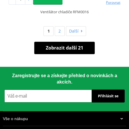
Porovnat
Ventilátor chladiče RFM0016
1
2
Další
Zobrazit další 21
Zaregistrujte se a získejte přehled o novinkách a
akcích.
Přihlásit se
Vše o nákupu