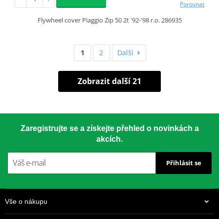
Porovnat
Flywheel cover Piaggio Zip 50 2t '92-'98 r.o. 286935
1
2
Další
Zobrazit další 21
Zaregistrujte se a získejte přehled o novinkách a
akcích.
Přihlásit se
Vše o nákupu