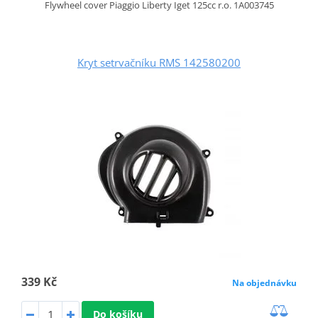
Flywheel cover Piaggio Liberty Iget 125cc r.o. 1A003745
Kryt setrvačníku RMS 142580200
339 Kč
Na objednávku
Do košíku