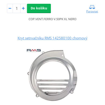
Do košíku
Porovnat
COP.VENT.FERRO V.50PK XL NERO
Kryt setrvačníku RMS 142580100 chomový