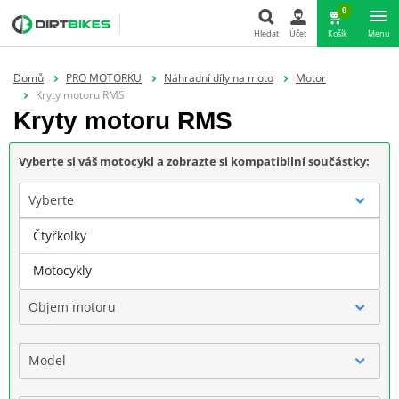
0
Hledat
Účet
Košík
Menu
Hledat
Domů
PRO MOTORKU
Náhradní díly na moto
Motor
Kryty motoru RMS
Kryty motoru RMS
Vyberte si váš motocykl a zobrazte si kompatibilní součástky:
Vyberte
Čtyřkolky
Značka
Motocykly
Objem motoru
Model