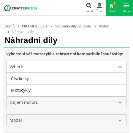
0
Hledat
Účet
Košík
Menu
Hledat
Domů
PRO MOTORKU
Náhradní díly na moto
Motor
Náhradní díly
Náhradní díly
Vyberte si váš motocykl a zobrazte si kompatibilní součástky:
Vyberte
Čtyřkolky
Značka
Motocykly
Objem motoru
Model