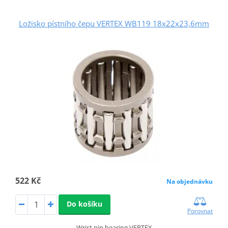
Ložisko pístního čepu VERTEX WB119 18x22x23,6mm
522 Kč
Na objednávku
Do košíku
Porovnat
Wrist pin bearing VERTEX