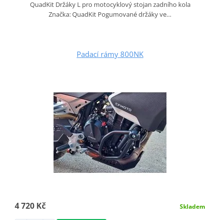
QuadKit Držáky L pro motocyklový stojan zadního kola
Značka: QuadKit Pogumované držáky ve…
Padací rámy 800NK
4 720 Kč
Skladem