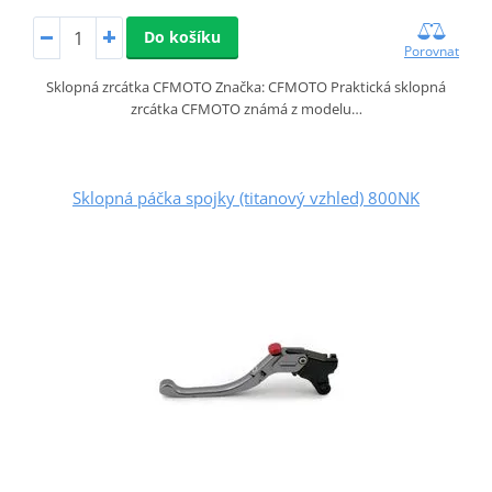
Do košíku
Porovnat
Sklopná zrcátka CFMOTO Značka: CFMOTO Praktická sklopná
zrcátka CFMOTO známá z modelu…
Sklopná páčka spojky (titanový vzhled) 800NK