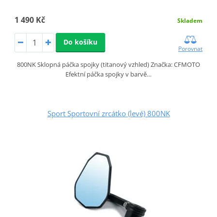
1 490 Kč
Skladem
Do košíku
Porovnat
800NK Sklopná páčka spojky (titanový vzhled) Značka: CFMOTO
Efektní páčka spojky v barvě…
Sport Sportovní zrcátko (levé) 800NK