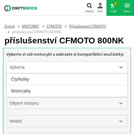
0
Hledat
Účet
Košík
Menu
Hledat
Domů
MOTORKY
CFMOTO
Příslušenství CFMOTO
příslušenství CFMOTO 800NK
příslušenství CFMOTO 800NK
Vyberte si váš motocykl a zobrazte si kompatibilní součástky:
Vyberte
Čtyřkolky
Značka
Motocykly
Objem motoru
Model