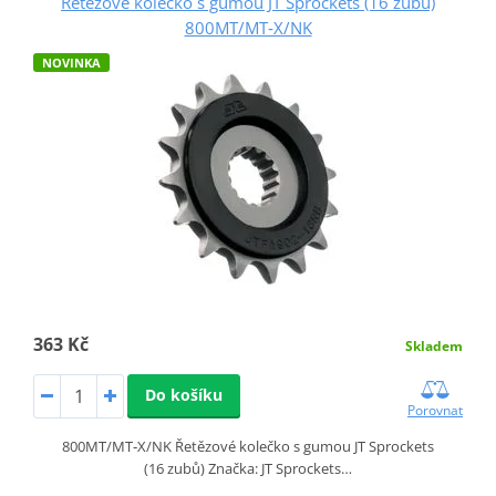
Řetězové kolečko s gumou JT Sprockets (16 zubů)
800MT/MT‑X/NK
NOVINKA
363 Kč
Skladem
Do košíku
Porovnat
800MT/MT‑X/NK Řetězové kolečko s gumou JT Sprockets
(16 zubů) Značka: JT Sprockets…