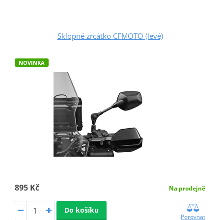
Sklopné zrcátko CFMOTO (levé)
NOVINKA
895 Kč
Na prodejně
Do košíku
Porovnat