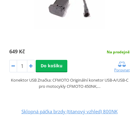
649 Kč
Na prodejně
Do košíku
Porovnat
Konektor USB Značka: CFMOTO Originální konetor USB‑A/USB‑C
pro motocykly CFMOTO 450NK,…
Sklopná páčka brzdy (titanový vzhled) 800NK