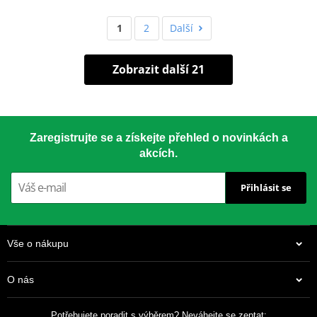
1
2
Další
Zobrazit další 21
Zaregistrujte se a získejte přehled o novinkách a
akcích.
Přihlásit se
Vše o nákupu
O nás
Potřebujete poradit s výběrem? Neváhejte se zeptat: