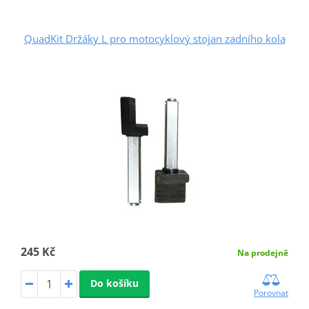
QuadKit Držáky L pro motocyklový stojan zadního kola
245 Kč
Na prodejně
Do košíku
Porovnat