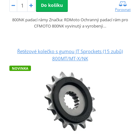
Do košíku
Porovnat
800NK padací rámy Značka: RDMoto Ochranný padací rám pro
CFMOTO 800NK vyvinutý a vyrobený…
Řetězové kolečko s gumou JT Sprockets (15 zubů)
800MT/MT‑X/NK
NOVINKA