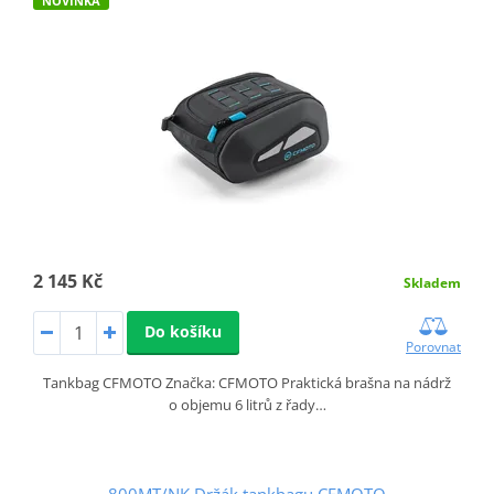
NOVINKA
2 145 Kč
Skladem
Do košíku
Porovnat
Tankbag CFMOTO Značka: CFMOTO Praktická brašna na nádrž
o objemu 6 litrů z řady…
800MT/NK Držák tankbagu CFMOTO