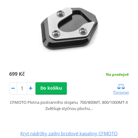
699 Kč
Na prodejně
Do košíku
Porovnat
CFMOTO Plotna postranního stojanu 700/800MT, 800/1000MT‑X
Zvětšuje styčnou plochu…
Kryt nádržky zadní brzdové kapaliny CFMOTO