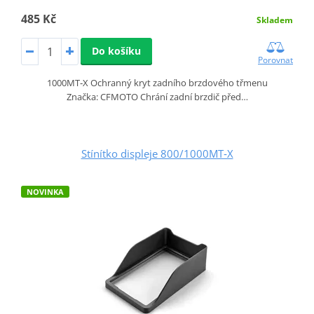
485 Kč
Skladem
Do košíku
Porovnat
1000MT‑X Ochranný kryt zadního brzdového třmenu
Značka: CFMOTO Chrání zadní brzdič před…
Stínítko displeje 800/1000MT‑X
NOVINKA