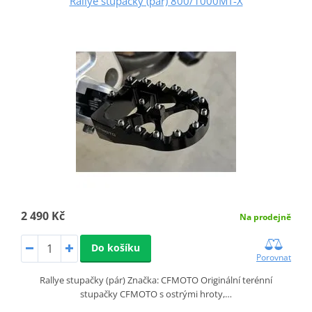
Rallye stupačky (pár) 800/1000MT-X
2 490 Kč
Na prodejně
Do košíku
Porovnat
Rallye stupačky (pár) Značka: CFMOTO Originální terénní
stupačky CFMOTO s ostrými hroty,…