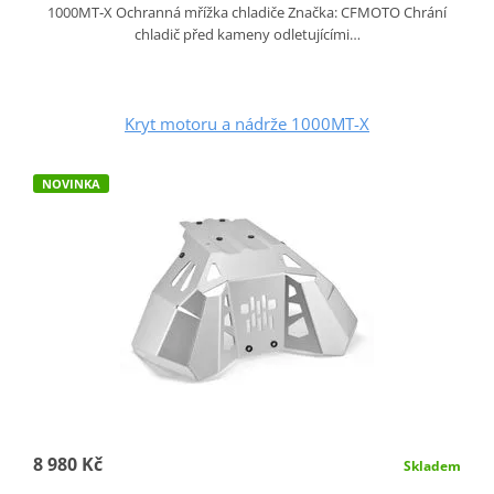
1000MT‑X Ochranná mřížka chladiče Značka: CFMOTO Chrání
chladič před kameny odletujícími…
Kryt motoru a nádrže 1000MT-X
NOVINKA
8 980 Kč
Skladem