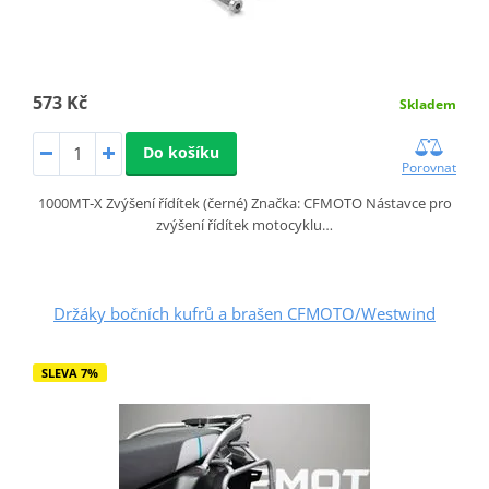
573 Kč
Skladem
Do košíku
Porovnat
1000MT‑X Zvýšení řídítek (černé) Značka: CFMOTO Nástavce pro
zvýšení řídítek motocyklu…
Držáky bočních kufrů a brašen CFMOTO/Westwind
SLEVA 7%