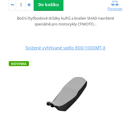
Do košíku
Porovnat
Boční čtyřbodové držáky kufrů a brašen SHAD navržené
speciálně pro motocykly CFMOTO…
Snížené vyhřívané sedlo 800/1000MT‑X
NOVINKA