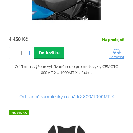
4 450 Kč
Na prodejně
Do košíku
Porovnat
O 15 mm zvýšené vyhřívané sedlo pro motocykly CFMOTO
800MT‑X a 1000MT‑X z řady…
Ochranné samolepky na nádrž 800/1000MT‑X
NOVINKA