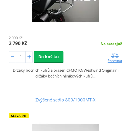
2 990 Kč
2 790 Kč
Na prodejně
Do košíku
Porovnat
Držáky bočních kufrů a brašen CFMOTO/Westwind Originální
držáky bočních hliníkových kufrů…
Zvýšené sedlo 800/1000MT‑X
SLEVA 3%