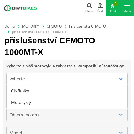
0
Hledat
Účet
Košík
Menu
Hledat
Domů
MOTORKY
CFMOTO
Příslušenství CFMOTO
příslušenství CFMOTO 1000MT-X
příslušenství CFMOTO
1000MT-X
Vyberte si váš motocykl a zobrazte si kompatibilní součástky:
Vyberte
Čtyřkolky
Značka
Motocykly
Objem motoru
Model