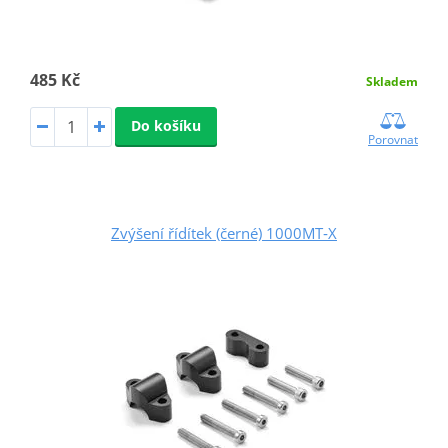
485 Kč
Skladem
Do košíku
Porovnat
Zvýšení řídítek (černé) 1000MT‑X