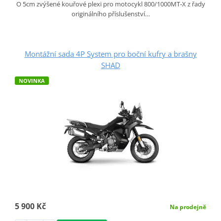
O 5cm zvýšené kouřové plexi pro motocykl 800/1000MT‑X z řady
originálního příslušenství…
Montážní sada 4P System pro boční kufry a brašny
SHAD
NOVINKA
5 900 Kč
Na prodejně