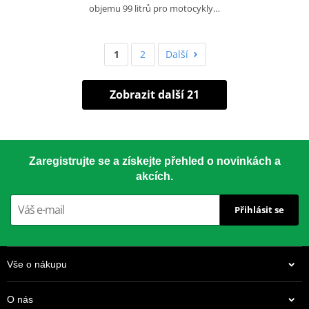
objemu 99 litrů pro motocykly…
1
2
Další
Zobrazit další 21
Zaregistrujte se a získejte přehled o novinkách a
akcích.
Přihlásit se
Vše o nákupu
O nás