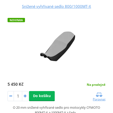
Snížené vyhřívané sedlo 800/1000MT‑X
NOVINKA
5 450 Kč
Na prodejně
Do košíku
Porovnat
O 20 mm snížené vyhřívané sedlo pro motocykly CFMOTO
800MT‑X a 1000MT‑X z řady…