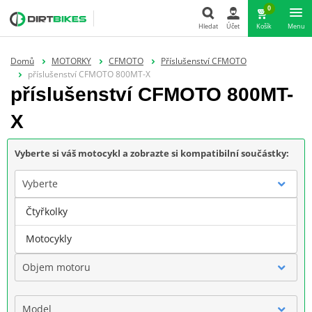
0
Hledat
Účet
Košík
Menu
Hledat
Domů
MOTORKY
CFMOTO
Příslušenství CFMOTO
příslušenství CFMOTO 800MT-X
příslušenství CFMOTO 800MT-
X
Vyberte si váš motocykl a zobrazte si kompatibilní součástky:
Vyberte
Čtyřkolky
Značka
Motocykly
Objem motoru
Model