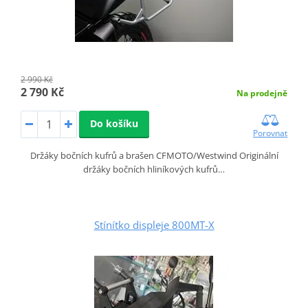
2 990 Kč
2 790 Kč
Na prodejně
Do košíku
Porovnat
Držáky bočních kufrů a brašen CFMOTO/Westwind Originální
držáky bočních hliníkových kufrů…
Stínítko displeje 800MT-X