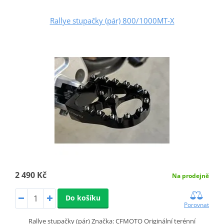
Rallye stupačky (pár) 800/1000MT-X
2 490 Kč
Na prodejně
Do košíku
Porovnat
Rallye stupačky (pár) Značka: CFMOTO Originální terénní