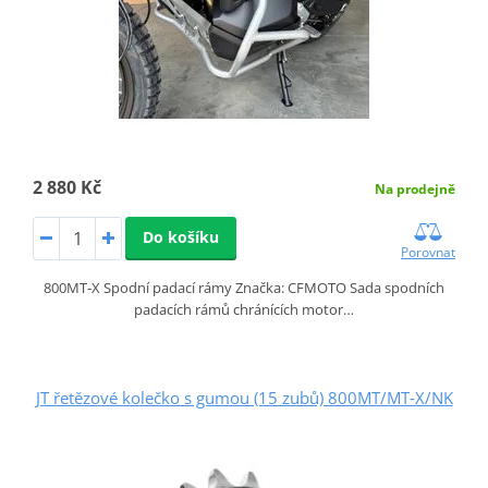
2 880 Kč
Na prodejně
Do košíku
Porovnat
800MT‑X Spodní padací rámy Značka: CFMOTO Sada spodních
padacích rámů chránících motor…
JT řetězové kolečko s gumou (15 zubů) 800MT/MT‑X/NK