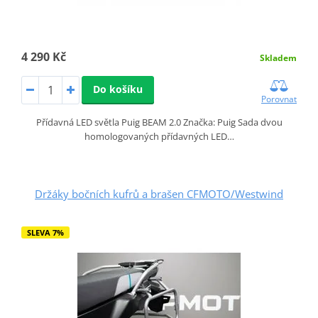
4 290 Kč
Skladem
Do košíku
Porovnat
Přídavná LED světla Puig BEAM 2.0 Značka: Puig Sada dvou
homologovaných přídavných LED…
Držáky bočních kufrů a brašen CFMOTO/Westwind
SLEVA 7%