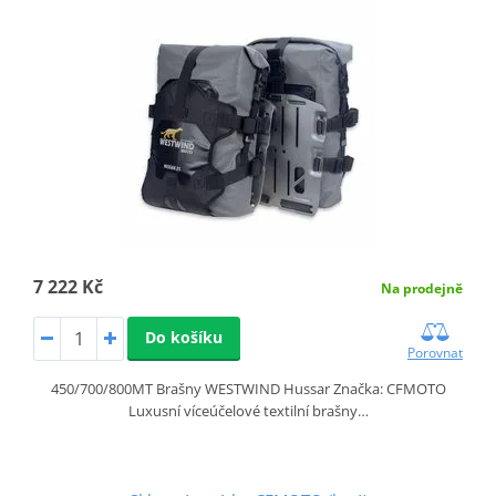
7 222 Kč
Na prodejně
Do košíku
Porovnat
450/700/800MT Brašny WESTWIND Hussar Značka: CFMOTO
Luxusní víceúčelové textilní brašny…