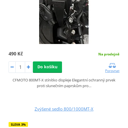
490 Kč
Na prodejně
Do košíku
Porovnat
CFMOTO 800MT-X stínítko displeje Elegantní ochranný prvek
proti slunečním paprskům pro…
Zvýšené sedlo 800/1000MT‑X
SLEVA 3%