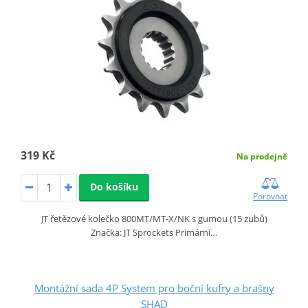
319 Kč
Na prodejně
Do košíku
Porovnat
JT řetězové kolečko 800MT/MT‑X/NK s gumou (15 zubů)
Značka: JT Sprockets Primární…
Montážní sada 4P System pro boční kufry a brašny
SHAD