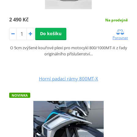
2 490 Kč
Na prodejně
Do košíku
Porovnat
O 5cm zvýšené kouřové plexi pro motocykl 800/1000MT‑X z řady
originálního příslušenství…
Horní padací rámy 800MT‑X
NOVINKA