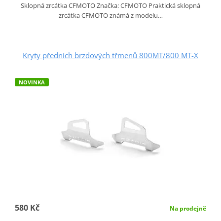
Sklopná zrcátka CFMOTO Značka: CFMOTO Praktická sklopná
zrcátka CFMOTO známá z modelu…
Kryty předních brzdových třmenů 800MT/800 MT-X
NOVINKA
580 Kč
Na prodejně