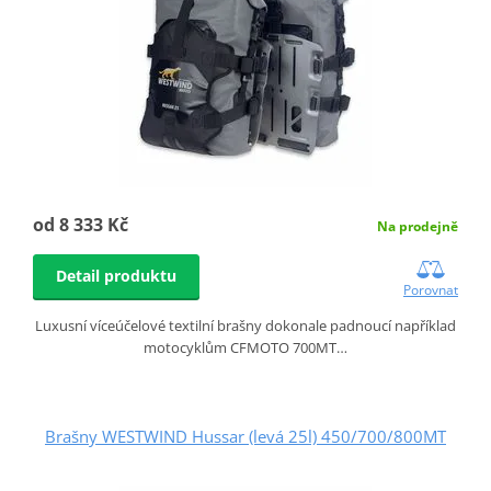
od 8 333 Kč
Na prodejně
Detail produktu
Porovnat
Luxusní víceúčelové textilní brašny dokonale padnoucí například
motocyklům CFMOTO 700MT…
Brašny WESTWIND Hussar (levá 25l) 450/700/800MT