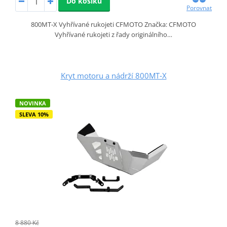
Do košíku
Porovnat
800MT‑X Vyhřívané rukojeti CFMOTO Značka: CFMOTO
Vyhřívané rukojeti z řady originálního…
Kryt motoru a nádrží 800MT‑X
NOVINKA
SLEVA 10%
8 880 Kč