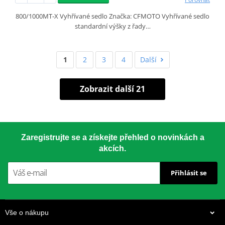
800/1000MT‑X Vyhřívané sedlo Značka: CFMOTO Vyhřívané sedlo
standardní výšky z řady…
1
2
3
4
Další
Zobrazit další 21
Zaregistrujte se a získejte přehled o novinkách a
akcích.
Přihlásit se
Vše o nákupu