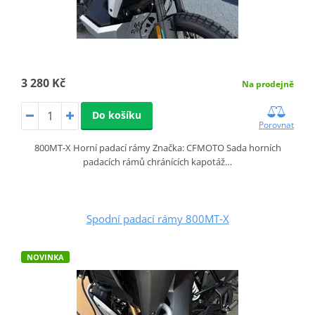
3 280 Kč
Na prodejně
Do košíku
Porovnat
800MT‑X Horní padací rámy Značka: CFMOTO Sada horních
padacích rámů chránících kapotáž…
Spodní padací rámy 800MT‑X
NOVINKA