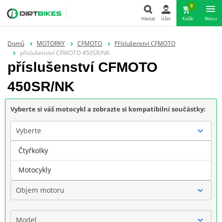
0
Hledat
Účet
Košík
Menu
Hledat
Domů
MOTORKY
CFMOTO
Příslušenství CFMOTO
příslušenství CFMOTO 450SR/NK
příslušenství CFMOTO
450SR/NK
Vyberte si váš motocykl a zobrazte si kompatibilní součástky:
Vyberte
Čtyřkolky
Značka
Motocykly
Objem motoru
Model