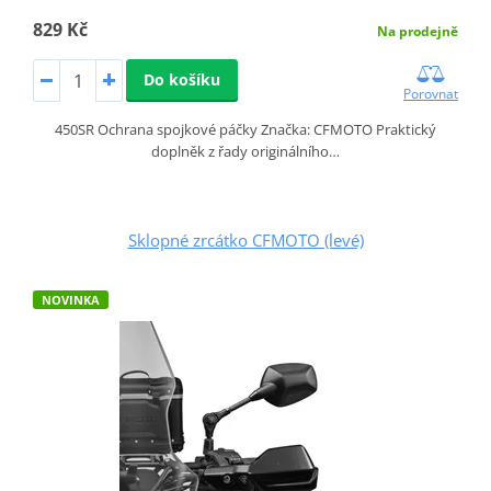
829 Kč
Na prodejně
Do košíku
Porovnat
450SR Ochrana spojkové páčky Značka: CFMOTO Praktický
doplněk z řady originálního…
Sklopné zrcátko CFMOTO (levé)
NOVINKA