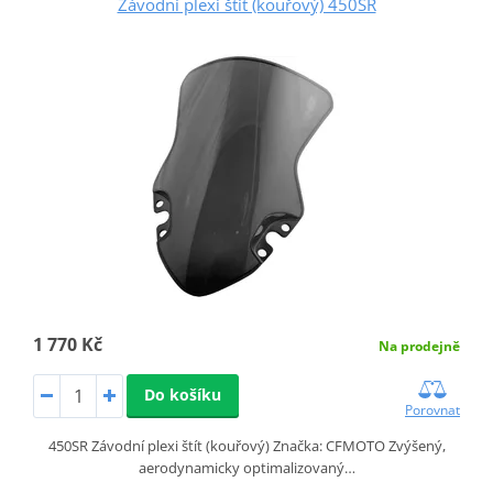
Závodní plexi štít (kouřový) 450SR
1 770 Kč
Na prodejně
Do košíku
Porovnat
450SR Závodní plexi štít (kouřový) Značka: CFMOTO Zvýšený,
aerodynamicky optimalizovaný…