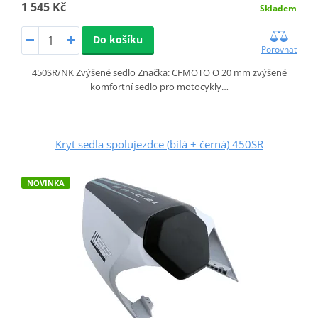
1 545 Kč
Skladem
Do košíku
Porovnat
450SR/NK Zvýšené sedlo Značka: CFMOTO O 20 mm zvýšené
komfortní sedlo pro motocykly…
Kryt sedla spolujezdce (bílá + černá) 450SR
NOVINKA