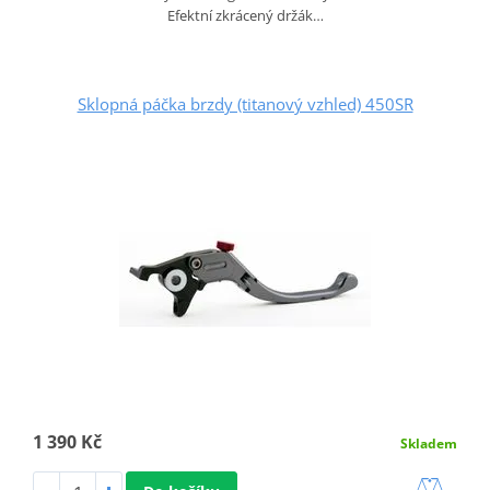
Efektní zkrácený držák…
Sklopná páčka brzdy (titanový vzhled) 450SR
1 390 Kč
Skladem