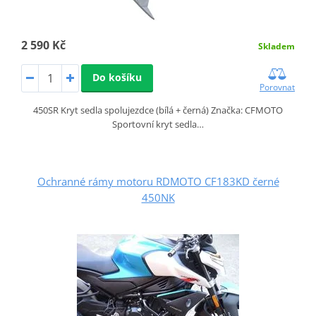
2 590 Kč
Skladem
Do košíku
Porovnat
450SR Kryt sedla spolujezdce (bílá + černá) Značka: CFMOTO
Sportovní kryt sedla…
Ochranné rámy motoru RDMOTO CF183KD černé
450NK