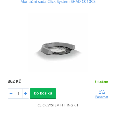
Montážní sada Click System SHAD C010CS
362 Kč
Skladem
Do košíku
Porovnat
CLICK SYSTEM FITTING KIT