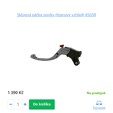
Sklopná páčka spojky (titanový vzhled) 450SR
1 390 Kč
Na prodejně
Do košíku
Porovnat