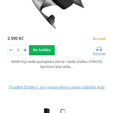
2 590 Kč
Na cestě
Do košíku
Porovnat
450SR Kryt sedla spolujezdce (černá + šedá) Značka: CFMOTO
Sportovní kryt sedla…
QuadKit Držáky L pro motocyklový stojan zadního kola