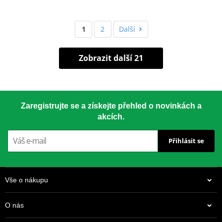
1
2
Další
Zobrazit další 21
Zaregistrujte se a získejte přehled o novinkách a
akcích.
Přihlásit se
Vše o nákupu
O nás