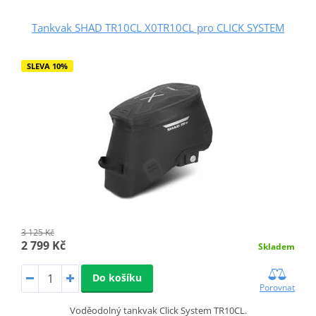
Tankvak SHAD TR10CL X0TR10CL pro CLICK SYSTEM
SLEVA 10%
3 125 Kč
2 799 Kč
Skladem
Do košíku
Porovnat
Voděodolný tankvak Click System TR10CL.