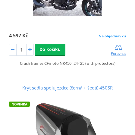
4 597 Kč
Na objednávku
Do košíku
Porovnat
Crash frames CFmoto NK450 ´24-´25 (with protectors)
Kryt sedla spolujezdce (černá + šedá) 450SR
NOVINKA