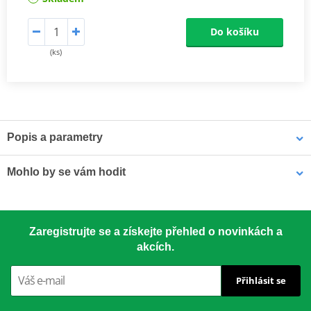
Do košíku
(ks)
Popis a parametry
NGK niklové zapalovací svíčky
jsou vybaveny speciálně
Mohlo by se vám hodit
navrženou středovou elektrodou s V-drážkou, která zlepšuje
zapalitelnost směsi a snižuje zhášení plamene. Jádro z 98% čisté
mědi zajišťuje lepší odvod tepla pro spolehlivější starty a nižší
Pouzdro na náhradní svíčku MOTION STUFF černá
riziko přehřívání.
Zaregistrujte se a získejte přehled o novinkách a
akcích.
Závity válcované za studena zabraňují poškození závitu a
vzniku křížového závitu v hlavě válců
Přihlásit se
Třívrstvá povrchová úprava eliminuje nutnost použití pasty
proti zadření