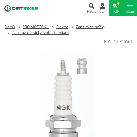
0
Hledat
Účet
Košík
Menu
Hledat
Domů
PRO MOTORKU
Elektro
Zapalovací svíčky
Zapalovací svíčky NGK - Standard
Náš kód:
P16569