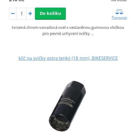
Do košíku
Porovnat
tvrzená chrom-vanadová ocel s vestavěnou gumovou vložkou
pro pevné uchycení svíčky …
klíč na svíčky extra tenký (18 mm), BIKESERVICE