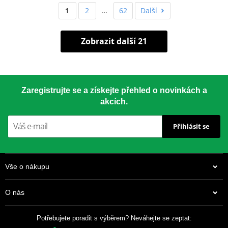
1
2
…
62
Další
Zobrazit další 21
Zaregistrujte se a získejte přehled o novinkách a
akcích.
Přihlásit se
Vše o nákupu
O nás
Potřebujete poradit s výběrem? Neváhejte se zeptat: