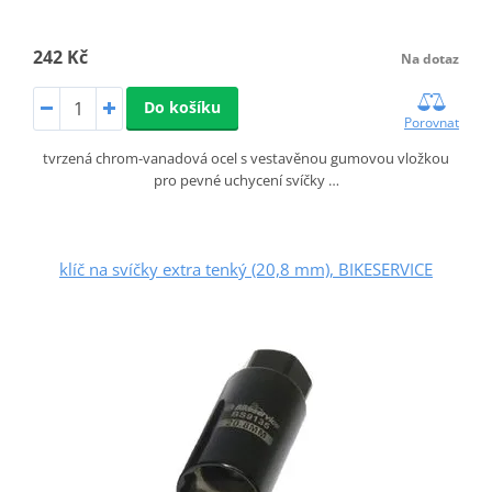
242 Kč
Na dotaz
Do košíku
Porovnat
tvrzená chrom-vanadová ocel s vestavěnou gumovou vložkou
pro pevné uchycení svíčky …
klíč na svíčky extra tenký (20,8 mm), BIKESERVICE