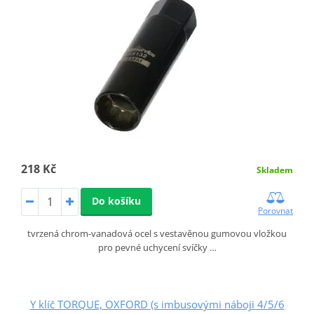
218 Kč
Skladem
Do košíku
Porovnat
tvrzená chrom-vanadová ocel s vestavěnou gumovou vložkou
pro pevné uchycení svíčky …
Y klíč TORQUE, OXFORD (s imbusovými náboji 4/5/6