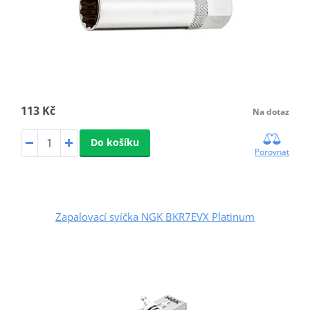
113 Kč
Na dotaz
Do košíku
Porovnat
Zapalovací svíčka NGK BKR7EVX Platinum