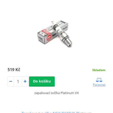
519 Kč
Skladem
Do košíku
Porovnat
zapalovací svíčka Platinum VX