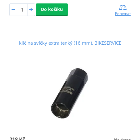
Do košíku
Porovnat
klíč na svíčky extra tenký (16 mm), BIKESERVICE
218 Kč
Na dotaz