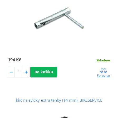
194 Kč
Skladem
Do košíku
Porovnat
klíč na svíčky extra tenký (14 mm), BIKESERVICE