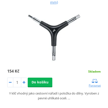
mm)
154 Kč
Skladem
Do košíku
Porovnat
Y klíč vhodný jako cestovní nářadí i položka do dílny. Vyroben z
pevné uhlíkaté oceli. …