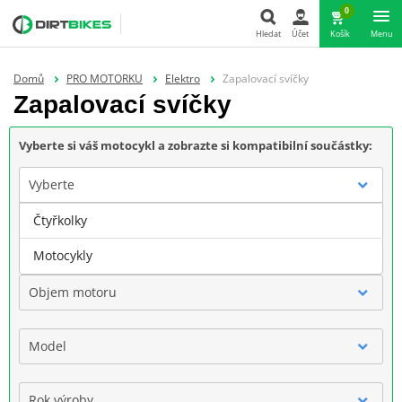
0
Hledat
Účet
Košík
Menu
Hledat
Domů
PRO MOTORKU
Elektro
Zapalovací svíčky
Zapalovací svíčky
Vyberte si váš motocykl a zobrazte si kompatibilní součástky:
Vyberte
Čtyřkolky
Značka
Motocykly
Objem motoru
Model
Rok výroby