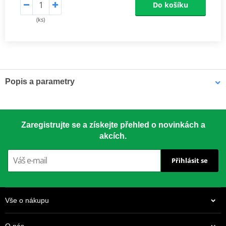
Do košíku
(ks)
Popis a parametry
Katalog MOTION STUFF
PDF
Zaregistrujte se a získejte přehled o novinkách a
akcích.
Přihlásit se
Vše o nákupu
O nás