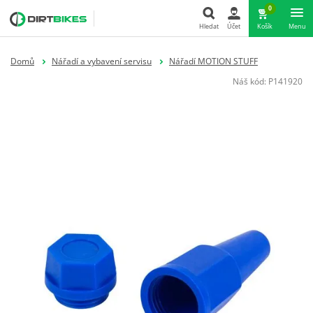
0
Hledat
Účet
Košík
Menu
Hledat
Domů
Nářadí a vybavení servisu
Nářadí MOTION STUFF
Náš kód:
P141920