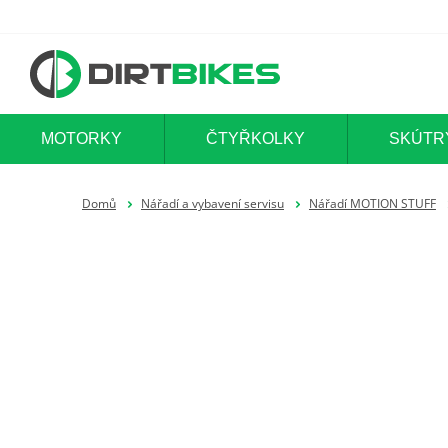
MOTORKY
ČTYŘKOLKY
SKÚTR
Domů
Nářadí a vybavení servisu
Nářadí MOTION STUFF