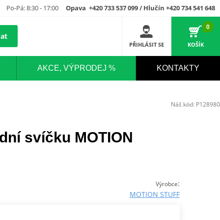
Po-Pá: 8:30 - 17:00
Opava +420 733 537 099 / Hlučín +420 734 541 648
0
at
PŘIHLÁSIT SE
KOŠÍK
AKCE, VÝPRODEJ %
KONTAKTY
Náš kód:
P128980
adní svíčku MOTION
:
Výrobce
MOTION STUFF