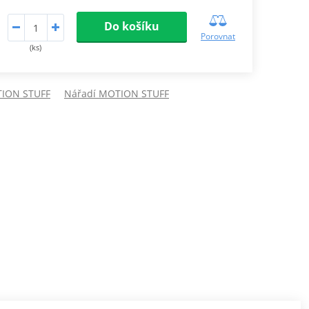
Do košíku
Porovnat
(ks)
TION STUFF
Nářadí MOTION STUFF