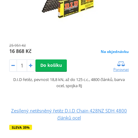
25 951 Kč
16 868 Kč
Na objednávku
Do košíku
Porovnat
D.I.D řetěz, pevnost 18,8 kN, až do 125 c.c., 4800 článků, barva
ocel, spojka RJ
Zesílený netěsněný řetěz D.I.D Chain 428NZ SDH 4800
článků ocel
SLEVA 35%