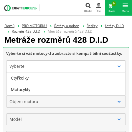
0
Hledat
Účet
Košík
Menu
Hledat
Domů
PRO MOTORKU
Řetězy a pohon
Řetězy
řetězy D.I.D
Rozměr 428 D.I.D
Metráže rozměrů 428 D.I.D
Metráže rozměrů 428 D.I.D
Vyberte si váš motocykl a zobrazte si kompatibilní součástky:
Vyberte
Čtyřkolky
Značka
Motocykly
Objem motoru
Model