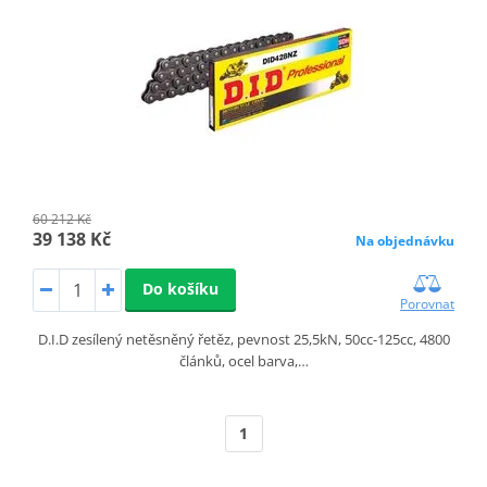
60 212 Kč
39 138 Kč
Na objednávku
Do košíku
Porovnat
D.I.D zesílený netěsněný řetěz, pevnost 25,5kN, 50cc-125cc, 4800
článků, ocel barva,…
1