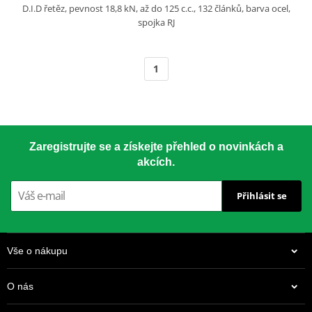
D.I.D řetěz, pevnost 18,8 kN, až do 125 c.c., 132 článků, barva ocel,
spojka RJ
1
Zaregistrujte se a získejte přehled o novinkách a
akcích.
Přihlásit se
Vše o nákupu
O nás