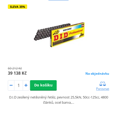
SLEVA 35%
60 212 Kč
39 138 Kč
Na objednávku
Do košíku
Porovnat
D.I.D zesílený netěsněný řetěz, pevnost 25,5kN, 50cc-125cc, 4800
článků, ocel barva,…