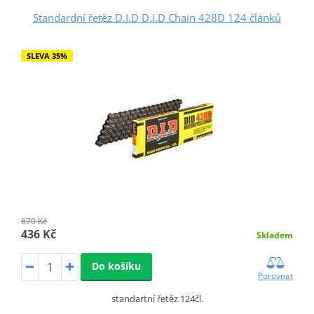
Standardní řetěz D.I.D D.I.D Chain 428D 124 článků
SLEVA 35%
670 Kč
436 Kč
Skladem
Do košíku
Porovnat
standartní řetěz 124čl.