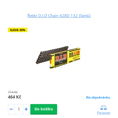
Řetěz D.I.D Chain 428D 132 článků
SLEVA 35%
714 Kč
464 Kč
Na objednávku
Do košíku
Porovnat