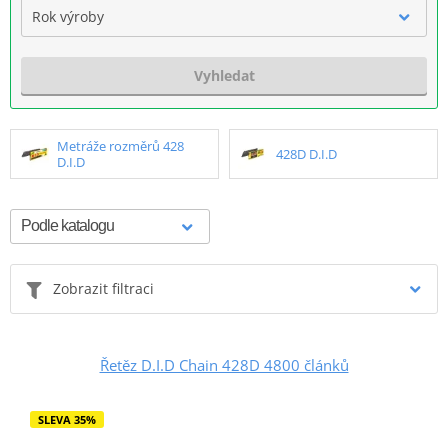
Rok výroby
Vyhledat
Metráže rozměrů 428
428D D.I.D
D.I.D
Zobrazit filtraci
Řetěz D.I.D Chain 428D 4800 článků
SLEVA 35%