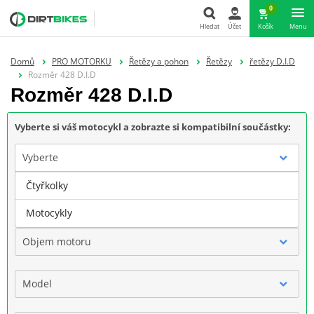
0
Hledat
Účet
Košík
Menu
Hledat
Domů
PRO MOTORKU
Řetězy a pohon
Řetězy
řetězy D.I.D
Rozměr 428 D.I.D
Rozměr 428 D.I.D
Vyberte si váš motocykl a zobrazte si kompatibilní součástky:
Vyberte
Čtyřkolky
Značka
Motocykly
Objem motoru
Model