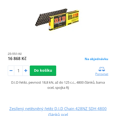
25 951 Kč
16 868 Kč
Na objednávku
Do košíku
Porovnat
D.I.D řetěz, pevnost 18,8 kN, až do 125 c.c., 4800 článků, barva
ocel, spojka RJ
Zesílený netěsněný řetěz D.I.D Chain 428NZ SDH 4800
článků ocel