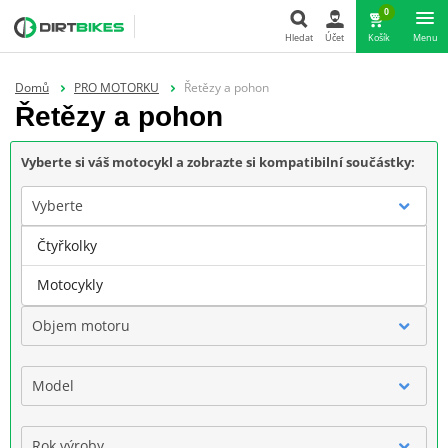
0
Hledat
Účet
Košík
Menu
Hledat
Domů
PRO MOTORKU
Řetězy a pohon
Řetězy a pohon
Vyberte si váš motocykl a zobrazte si kompatibilní součástky:
Vyberte
Čtyřkolky
Značka
Motocykly
Objem motoru
Model
Rok výroby