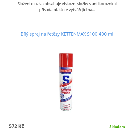
Složení maziva obsahuje viskozní složky s antikorozními
přísadami, které vytvářející na…
Bílý sprej na řetězy KETTENMAX S100 400 ml
572 Kč
Skladem