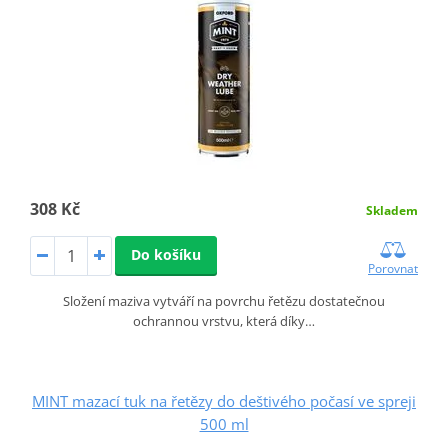
308 Kč
Skladem
Do košíku
Porovnat
Složení maziva vytváří na povrchu řetězu dostatečnou
ochrannou vrstvu, která díky…
MINT mazací tuk na řetězy do deštivého počasí ve spreji
500 ml