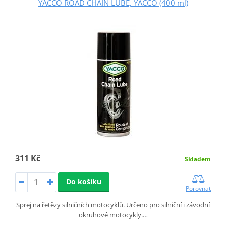
YACCO ROAD CHAIN LUBE, YACCO (400 ml)
311 Kč
Skladem
Do košíku
Porovnat
Sprej na řetězy silničních motocyklů. Určeno pro silniční i závodní
okruhové motocykly.…