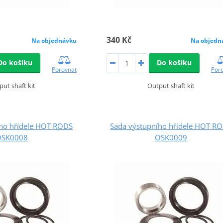
340 Kč
Na objednávku
Na objedn
Do košíku
Do košíku
Porovnat
Por
put shaft kit
Output shaft kit
ího hřídele HOT RODS
Sada výstupního hřídele HOT R
OSK0008
OSK0009