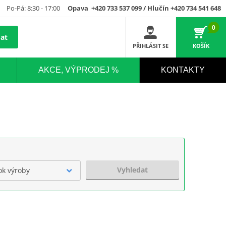
Po-Pá: 8:30 - 17:00
Opava +420 733 537 099 / Hlučín +420 734 541 648
0
at
PŘIHLÁSIT SE
KOŠÍK
AKCE, VÝPRODEJ %
KONTAKTY
Vyhledat
ok výroby