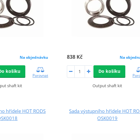
838 Kč
Na objednávku
Na objedn
Do košíku
Do košíku
Porovnat
Por
put shaft kit
Output shaft kit
ího hřídele HOT RODS
Sada výstupního hřídele HOT R
OSK0018
OSK0019