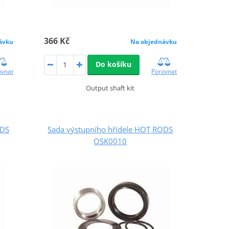
366 Kč
ávku
Na objednávku
Do košíku
ovnat
Porovnat
Output shaft kit
ODS
Sada výstupního hřídele HOT RODS
OSK0010