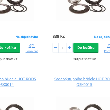
838 Kč
Na objednávku
Na objedn
Do košíku
Do košíku
Porovnat
Por
put shaft kit
Output shaft kit
ího hřídele HOT RODS
Sada výstupního hřídele HOT R
OSK0014
OSK0015