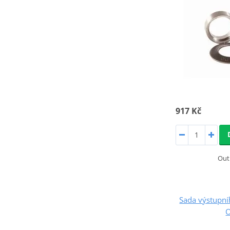
917 Kč
Out
Sada výstupn