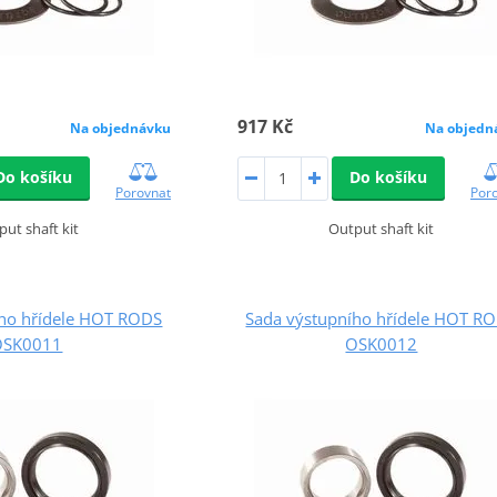
917 Kč
Na objednávku
Na objedn
Do košíku
Do košíku
Porovnat
Por
put shaft kit
Output shaft kit
ího hřídele HOT RODS
Sada výstupního hřídele HOT R
OSK0011
OSK0012