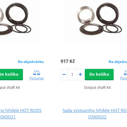
917 Kč
Na objednávku
Na objedn
Do košíku
Do košíku
Porovnat
Por
put shaft kit
Output shaft kit
ího hřídele HOT RODS
Sada výstupního hřídele HOT R
OSK0021
OSK0022