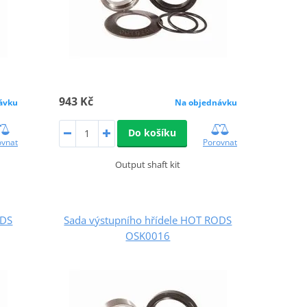
943 Kč
ávku
Na objednávku
Do košíku
ovnat
Porovnat
Output shaft kit
ODS
Sada výstupního hřídele HOT RODS
OSK0016