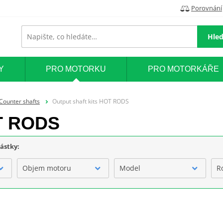
Porovnání
Hled
Y
PRO MOTORKU
PRO MOTORKÁŘE
Counter shafts
Output shaft kits HOT RODS
OT RODS
částky:
Objem motoru
Model
R