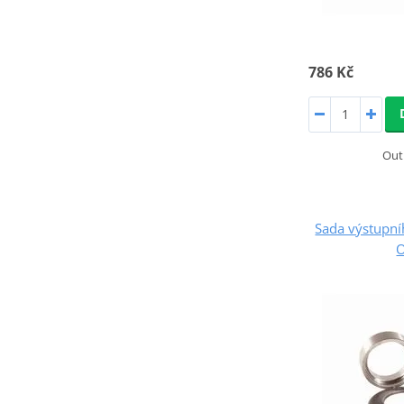
786 Kč
Out
Sada výstupn