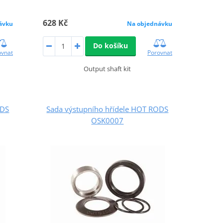
628 Kč
ávku
Na objednávku
Do košíku
ovnat
Porovnat
Output shaft kit
ODS
Sada výstupního hřídele HOT RODS
OSK0007