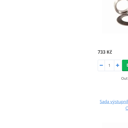
733 Kč
Out
Sada výstupn