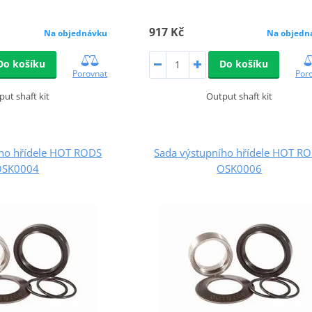
917 Kč
Na objednávku
Na objedn
Do košíku
Do košíku
Porovnat
Por
put shaft kit
Output shaft kit
ího hřídele HOT RODS
Sada výstupního hřídele HOT R
OSK0004
OSK0006