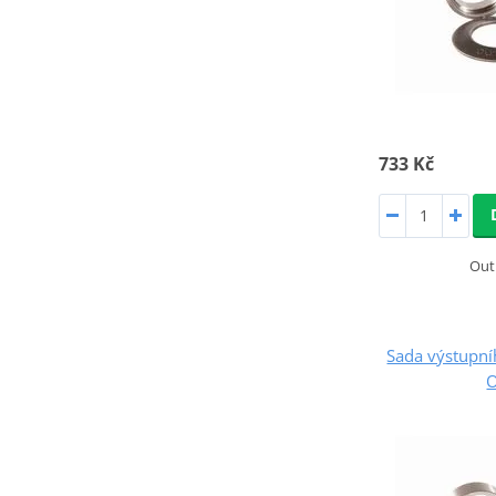
733 Kč
Out
Sada výstupn