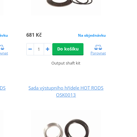
681 Kč
ávku
Na objednávku
Do košíku
ovnat
Porovnat
Output shaft kit
ODS
Sada výstupního hřídele HOT RODS
OSK0013