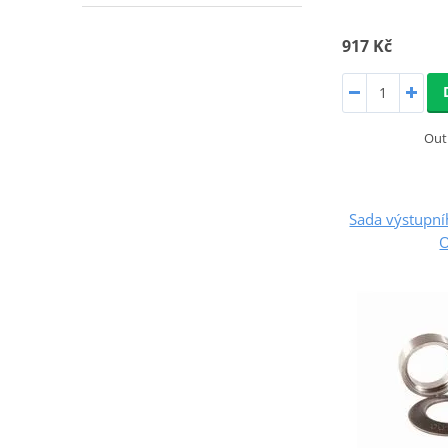
917 Kč
Out
Sada výstupn