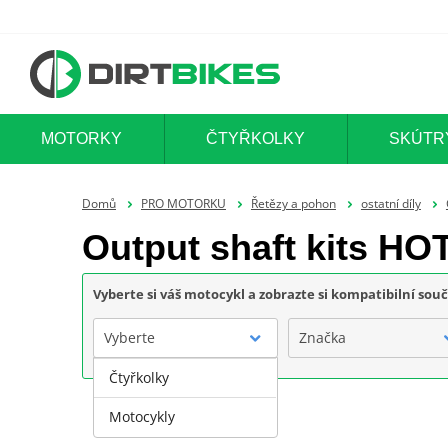
MOTORKY
ČTYŘKOLKY
SKÚTR
Domů
PRO MOTORKU
Řetězy a pohon
ostatní díly
Output shaft kits H
Vyberte si váš motocykl a zobrazte si kompatibilní sou
Vyberte
Značka
Čtyřkolky
Motocykly