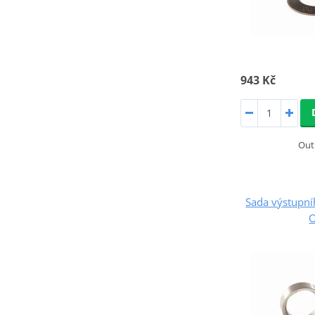
943 Kč
Out
Sada výstupn