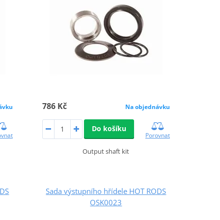
786 Kč
ávku
Na objednávku
Do košíku
ovnat
Porovnat
Output shaft kit
ODS
Sada výstupního hřídele HOT RODS
OSK0023