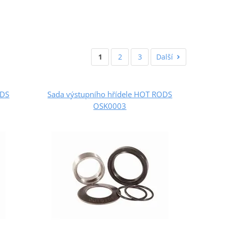
1
2
3
Další
ODS
Sada výstupního hřídele HOT RODS
OSK0003