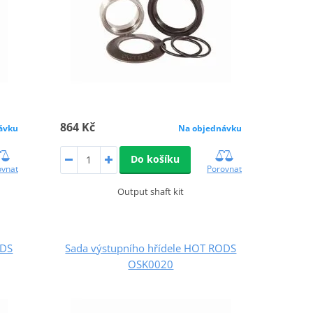
864 Kč
ávku
Na objednávku
Do košíku
ovnat
Porovnat
Output shaft kit
ODS
Sada výstupního hřídele HOT RODS
OSK0020