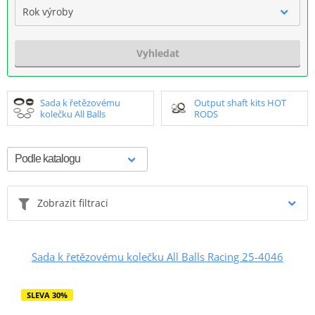
Rok výroby
Vyhledat
Sada k řetězovému
Output shaft kits HOT
kolečku All Balls
RODS
Zobrazit filtraci
Sada k řetězovému kolečku All Balls Racing 25-4046
SLEVA 30%