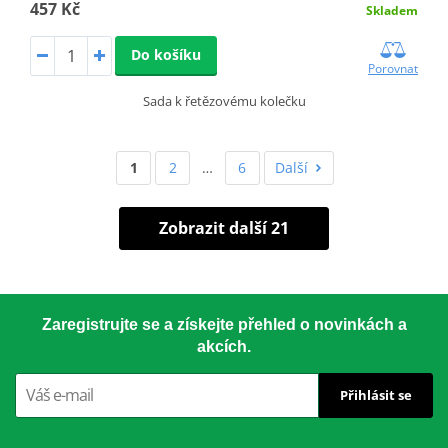
457 Kč
Skladem
Do košíku
Porovnat
Sada k řetězovému kolečku
1
2
…
6
Další
Zobrazit další 21
Zaregistrujte se a získejte přehled o novinkách a
akcích.
Přihlásit se