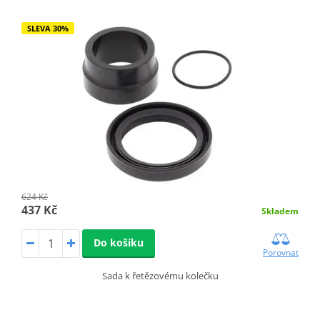
SLEVA 30%
624 Kč
437 Kč
Skladem
Do košíku
Porovnat
Sada k řetězovému kolečku