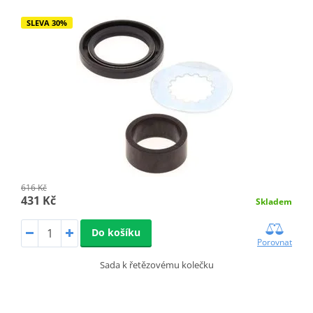
SLEVA 30%
616 Kč
431 Kč
Skladem
Do košíku
Porovnat
Sada k řetězovému kolečku