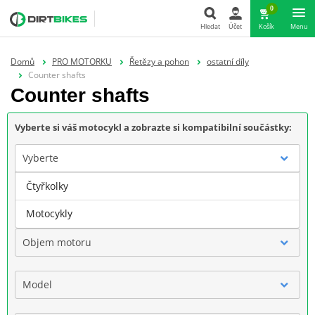
0
Hledat
Účet
Košík
Menu
Hledat
Domů
PRO MOTORKU
Řetězy a pohon
ostatní díly
Counter shafts
Counter shafts
Vyberte si váš motocykl a zobrazte si kompatibilní součástky:
Vyberte
Čtyřkolky
Značka
Motocykly
Objem motoru
Model