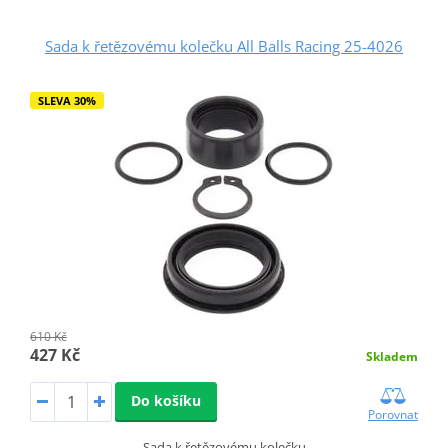
Sada k řetězovému kolečku All Balls Racing 25-4026
SLEVA 30%
610 Kč
427 Kč
Skladem
Do košíku
Porovnat
Sada k řetězovému kolečku