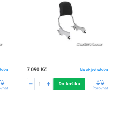
7 090 Kč
ávku
Na objednávku
Do košíku
ovnat
Porovnat
S