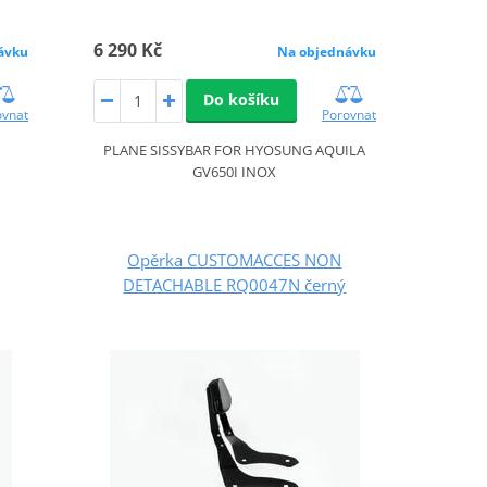
6 290 Kč
ávku
Na objednávku
Do košíku
ovnat
Porovnat
PLANE SISSYBAR FOR HYOSUNG AQUILA
GV650I INOX
Opěrka CUSTOMACCES NON
DETACHABLE RQ0047N černý