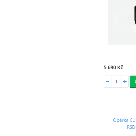
5 690 Kč
Opěrka C
RSD