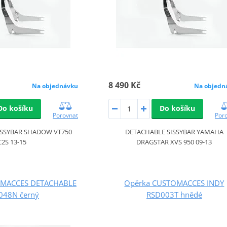
8 490 Kč
Na objednávku
Na objedn
Do košíku
Do košíku
Porovnat
Por
ISSYBAR SHADOW VT750
DETACHABLE SISSYBAR YAMAHA
C2S 13-15
DRAGSTAR XVS 950 09-13
OMACCES DETACHABLE
Opěrka CUSTOMACCES INDY
048N černý
RSD003T hnědé