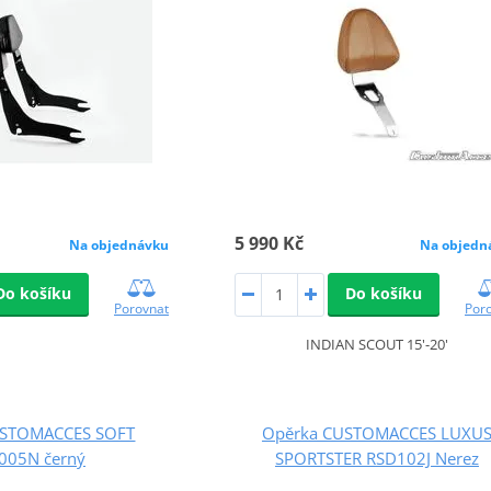
5 990 Kč
Na objednávku
Na objedn
Do košíku
Do košíku
Porovnat
Por
INDIAN SCOUT 15'-20'
USTOMACCES SOFT
Opěrka CUSTOMACCES LUXU
005N černý
SPORTSTER RSD102J Nerez