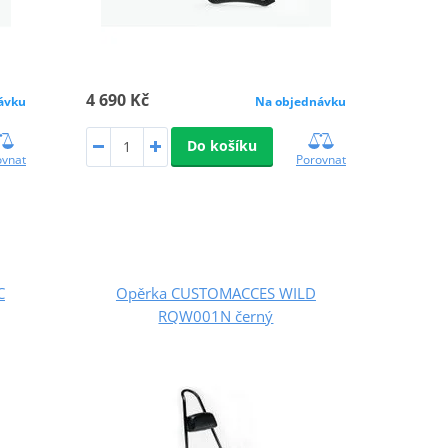
4 690 Kč
ávku
Na objednávku
Do košíku
ovnat
Porovnat
C
Opěrka CUSTOMACCES WILD
RQW001N černý