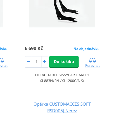
6 690 Kč
ávku
Na objednávku
Do košíku
ovnat
Porovnat
DETACHABLE SISSYBAR HARLEY
XL883N/R/L/XL1200C/N/X
Opěrka CUSTOMACCES SOFT
RSD005J Nerez