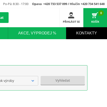
Po-Pá: 8:30 - 17:00
Opava +420 733 537 099 / Hlučín +420 734 541 648
0
at
PŘIHLÁSIT SE
KOŠÍK
AKCE, VÝPRODEJ %
KONTAKTY
Vyhledat
ok výroby