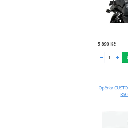
5 890 Kč
Opěrka CUST
RS0