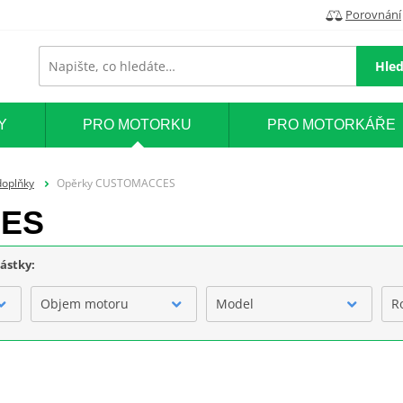
Porovnání
Hled
Y
PRO MOTORKU
PRO MOTORKÁŘE
doplňky
Opěrky CUSTOMACCES
CES
částky:
Objem motoru
Model
R