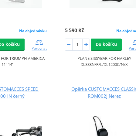
5 590 Kč
Na objednávku
Na objedn
Do košíku
Do košíku
Porovnat
Por
R FOR TRIUMPH AMERICA
PLANE SISSYBAR FOR HARLEY
11'-14'
XL883N/R/L/XL1200C/N/X
STOMACCES SPEED
Opěrka CUSTOMACCES CLASSI
001N černý
RQM002J Nerez