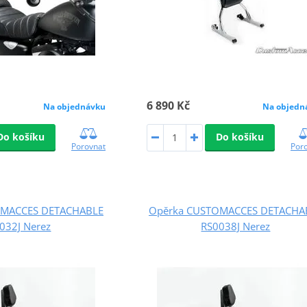
6 890 Kč
Na objednávku
Na objedn
Do košíku
Do košíku
Porovnat
Por
OMACCES DETACHABLE
Opěrka CUSTOMACCES DETACHA
032J Nerez
RS0038J Nerez