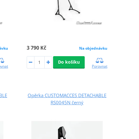
3 790 Kč
ávku
Na objednávku
Do košíku
ovnat
Porovnat
BLE
Opěrka CUSTOMACCES DETACHABLE
RS0045N černý