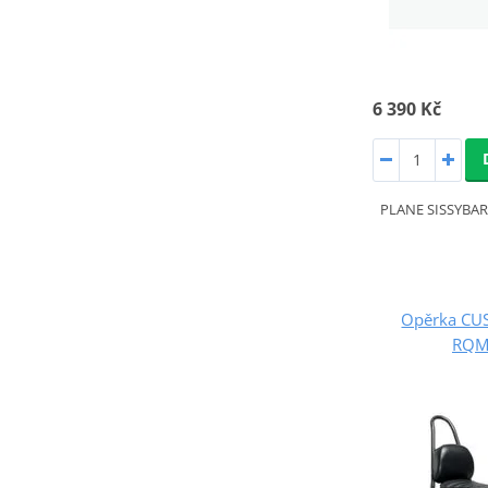
6 390 Kč
PLANE SISSYBA
Opěrka CU
RQM