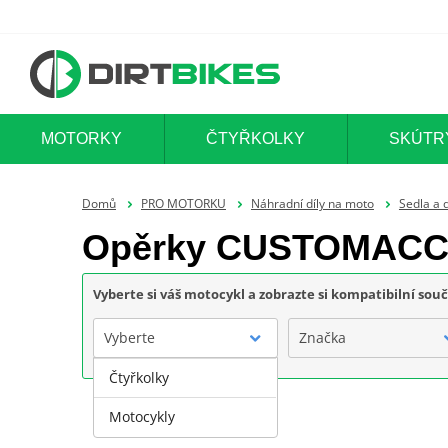
MOTORKY
ČTYŘKOLKY
SKÚTR
Domů
PRO MOTORKU
Náhradní díly na moto
Sedla a 
Opěrky CUSTOMAC
Vyberte si váš motocykl a zobrazte si kompatibilní sou
Vyberte
Značka
Čtyřkolky
Motocykly