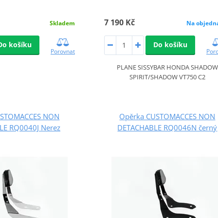
7 190 Kč
Skladem
Na objedn
Do košíku
Do košíku
Porovnat
Por
PLANE SISSYBAR HONDA SHADOW
SPIRIT/SHADOW VT750 C2
USTOMACCES NON
Opěrka CUSTOMACCES NON
E RQ0040J Nerez
DETACHABLE RQ0046N černý