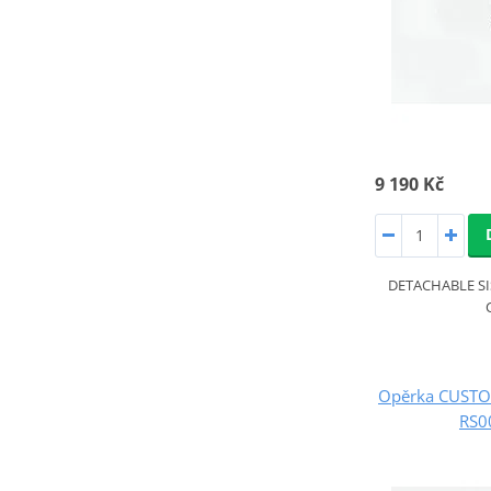
9 190 Kč
DETACHABLE S
Opěrka CUST
RS0