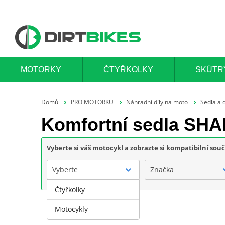
MOTORKY
ČTYŘKOLKY
SKÚTR
Domů
PRO MOTORKU
Náhradní díly na moto
Sedla a 
Komfortní sedla SH
Vyberte si váš motocykl a zobrazte si kompatibilní sou
Vyberte
Značka
Čtyřkolky
Motocykly