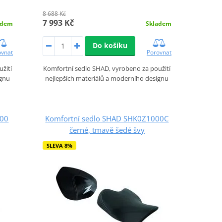
8 688 Kč
7 993 Kč
adem
Skladem
Do košíku
ovnat
Porovnat
žití
Komfortní sedlo SHAD, vyrobeno za použití
ignu
nejlepších materiálů a moderního designu
200
Komfortní sedlo SHAD SHK0Z1000C
černé, tmavě šedé švy
SLEVA 8%