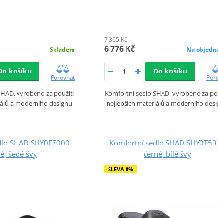
7 365 Kč
6 776 Kč
Skladem
Na objedn
Do košíku
Do košíku
Porovnat
Por
SHAD, vyrobeno za použití
Komfortní sedlo SHAD, vyrobeno za pou
iálů a moderního designu
nejlepších materiálů a moderního des
edlo SHAD SHY0F7000
Komfortní sedlo SHAD SHY0T53
é, šedé švy
černé, bílé švy
SLEVA 8%