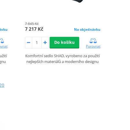
7 845 Kč
7 217 Kč
ávku
Na objednávku
Do košíku
ovnat
Porovnat
žití
Komfortní sedlo SHAD, vyrobeno za použití
ignu
nejlepších materiálů a moderního designu
20