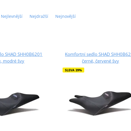
Nejlevnější
Nejdražší
Nejnovější
dlo SHAD SHH0B6201
Komfortní sedlo SHAD SHH0B6
é, modré švy
černé, červené švy
SLEVA 39%