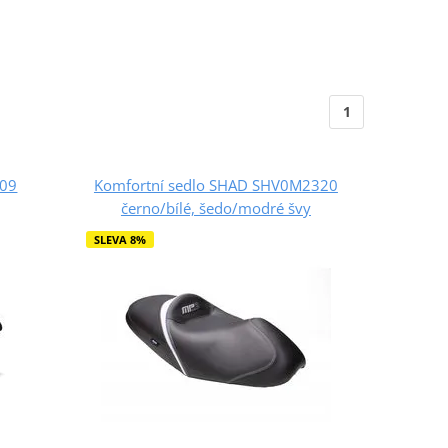
1
209
Komfortní sedlo SHAD SHV0M2320
černo/bílé, šedo/modré švy
SLEVA 8%