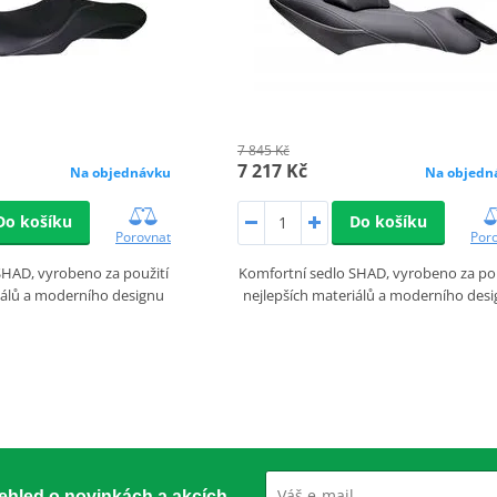
7 845 Kč
7 217 Kč
Na objednávku
Na objedn
Do košíku
Do košíku
Porovnat
Por
SHAD, vyrobeno za použití
Komfortní sedlo SHAD, vyrobeno za pou
iálů a moderního designu
nejlepších materiálů a moderního des
přehled o novinkách a akcích.