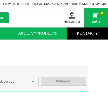
Po-Pá: 8:30 - 17:00
Opava +420 733 537 099 / Hlučín +420 734 541 648
0
at
PŘIHLÁSIT SE
KOŠÍK
AKCE, VÝPRODEJ %
KONTAKTY
Vyhledat
ok výroby