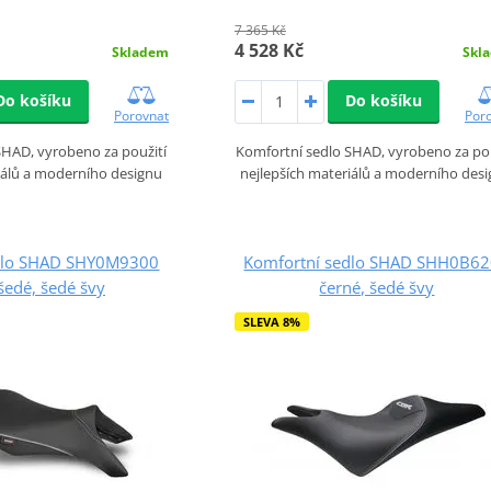
7 365 Kč
4 528 Kč
Skladem
Skl
Do košíku
Do košíku
Porovnat
Por
SHAD, vyrobeno za použití
Komfortní sedlo SHAD, vyrobeno za pou
iálů a moderního designu
nejlepších materiálů a moderního des
dlo SHAD SHY0M9300
Komfortní sedlo SHAD SHH0B6
šedé, šedé švy
černé, šedé švy
SLEVA 8%