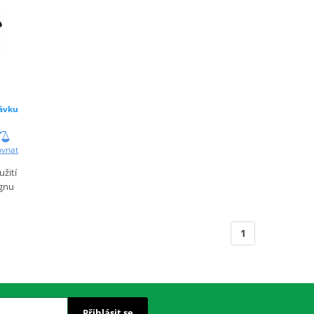
ávku
ovnat
žití
ignu
1
Přihlásit se