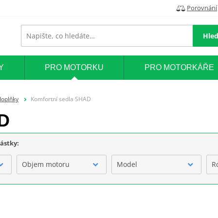
Porovnání
Hled
Y
PRO MOTORKU
PRO MOTORKÁŘE
doplňky
Komfortní sedla SHAD
AD
částky:
Objem motoru
Model
R