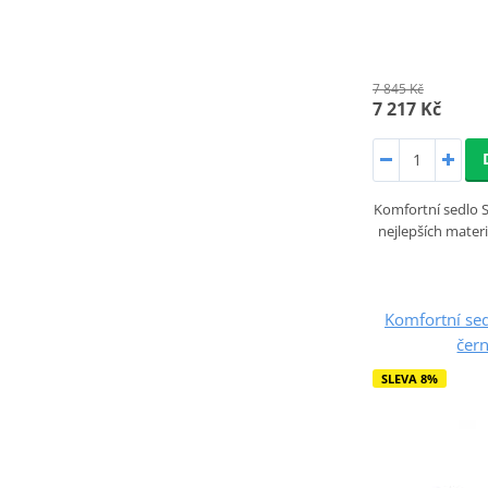
7 845 Kč
7 217 Kč
Komfortní sedlo 
nejlepších mater
Komfortní s
čern
SLEVA 8%