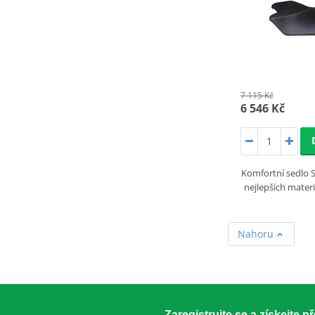
7 115 Kč
6 546 Kč
Komfortní sedlo 
nejlepších mater
Nahoru
Zaregistrujte se a získejte 