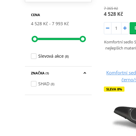
7 365 Kč
4 528 Kč
CENA
4 528 Kč
7 993 Kč
Komfortní sedlo 
nejlepších mater
Slevová akce
(8)
Komfortní se
ZNAČKA
(1)
černo/
SHAD
(8)
SLEVA 8%