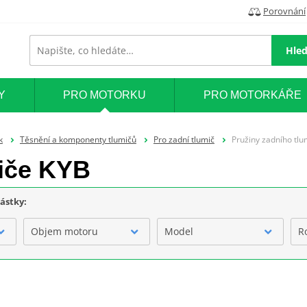
Porovnání
Hled
Y
PRO MOTORKU
PRO MOTORKÁŘE
k
Těsnění a komponenty tlumičů
Pro zadní tlumič
Pružiny zadního tl
miče KYB
částky:
Objem motoru
Model
R