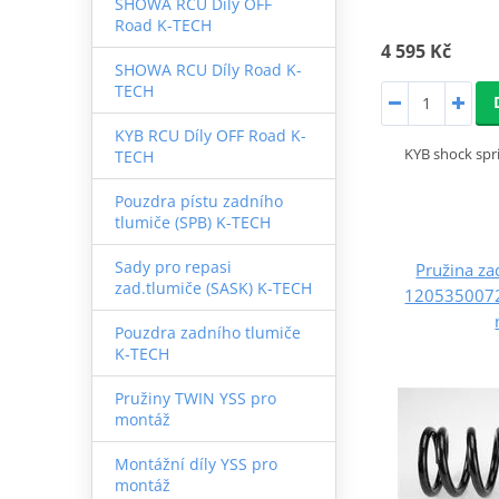
SHOWA RCU Díly OFF
Road K-TECH
4 595 Kč
SHOWA RCU Díly Road K-
TECH
KYB RCU Díly OFF Road K-
KYB shock sp
TECH
Pouzdra pístu zadního
tlumiče (SPB) K-TECH
Sady pro repasi
Pružina za
zad.tlumiče (SASK) K-TECH
12053500
Pouzdra zadního tlumiče
K-TECH
Pružiny TWIN YSS pro
montáž
Montážní díly YSS pro
montáž