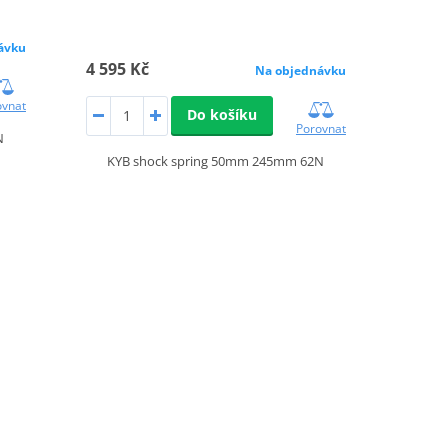
ávku
4 595 Kč
Na objednávku
ovnat
Do košíku
Porovnat
N
KYB shock spring 50mm 245mm 62N