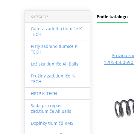
Podle katalogu
KATEGORIE
Gufera zadního tlumiče K-
TECH
Písty zadního tlumiče K-
TECH
Pružina za
1205350069
Ložiska tlumiče All Balls
Pružiny zad.tlumiče K-
TECH
HPTP K-TECH
Sada pro repasi
zad.tlumiče All Balls
Doplňky tlumičů RMS