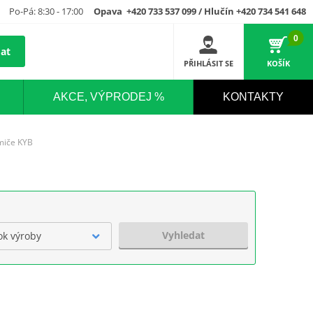
Po-Pá: 8:30 - 17:00
Opava +420 733 537 099 / Hlučín +420 734 541 648
0
at
PŘIHLÁSIT SE
KOŠÍK
AKCE, VÝPRODEJ %
KONTAKTY
umiče KYB
Vyhledat
ok výroby