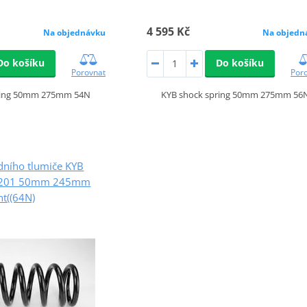
4 595 Kč
Na objednávku
Na objedn
Do košíku
Do košíku
Porovnat
Por
ring 50mm 275mm 54N
KYB shock spring 50mm 275mm 56
dního tlumiče KYB
7201 50mm 245mm
nt((64N)