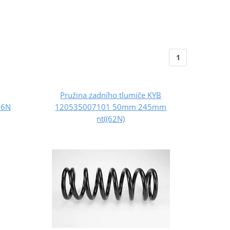
1
Pružina zadního tlumiče KYB
56N
120535007101 50mm 245mm
nt((62N)