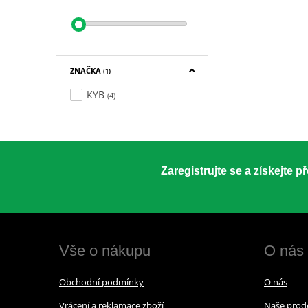
ZNAČKA
(1)
KYB
(4)
Zaregistrujte se a získejte 
Vše o nákupu
O nás
Obchodní podmínky
O nás
Vrácení a reklamace zboží
Naše prod