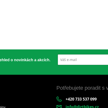
přehled o novinkách a akcích.
Potřebujete poradit s
+420 733 537 099
info@dirtbikes.cz
ejny