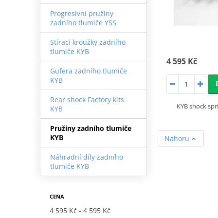
Progresivní pružiny
zadního tlumiče YSS
Stírací kroužky zadního
tlumiče KYB
4 595 Kč
Gufera zadního tlumiče
KYB
Rear shock Factory kits
KYB shock sp
KYB
Pružiny zadního tlumiče
KYB
Nahoru
Náhradní díly zadního
tlumiče KYB
CENA
4 595 Kč
4 595 Kč