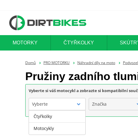
MOTORKY
ČTYŘKOLKY
SKÚTR
Domů
PRO MOTORKU
Náhradní díly na moto
Podvoze
Pružiny zadního tlu
Vyberte si váš motocykl a zobrazte si kompatibilní sou
Vyberte
Značka
Čtyřkolky
Motocykly