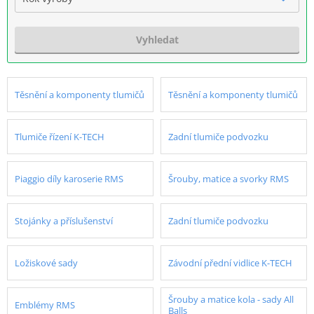
Vyhledat
Těsnění a komponenty tlumičů
Těsnění a komponenty tlumičů
Tlumiče řízení K-TECH
Zadní tlumiče podvozku
Piaggio díly karoserie RMS
Šrouby, matice a svorky RMS
Stojánky a příslušenství
Zadní tlumiče podvozku
Ložiskové sady
Závodní přední vidlice K-TECH
Šrouby a matice kola - sady All
Emblémy RMS
Balls