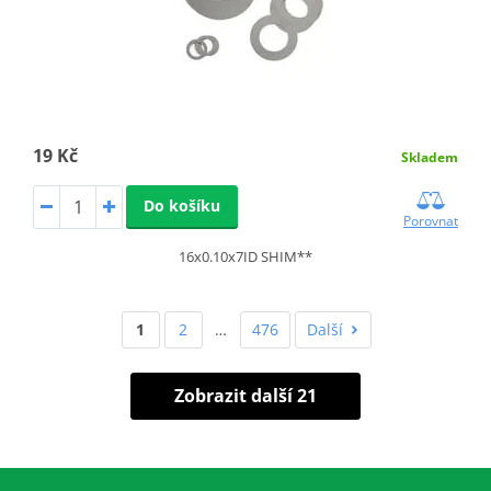
19 Kč
Skladem
Do košíku
Porovnat
16x0.10x7ID SHIM**
1
2
…
476
Další
Zobrazit další 21