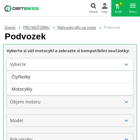
0
Hledat
Účet
Košík
Menu
Hledat
Domů
PRO MOTORKU
Náhradní díly na moto
Podvozek
Podvozek
Vyberte si váš motocykl a zobrazte si kompatibilní součástky:
Vyberte
Čtyřkolky
Značka
Motocykly
Objem motoru
Model
Rok výroby