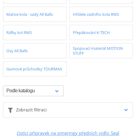
Matice kola - sady All Balls
Hřídele zadního kola RMS
Ráfky kol RMS
Přepákování K-TECH
Spojovací materiál MOTION
Osy All Balls
STUFF
Gumové průchodky TOURMAX
Zobrazit filtraci
čistící přípravek na simeringy předních vidlic Seal