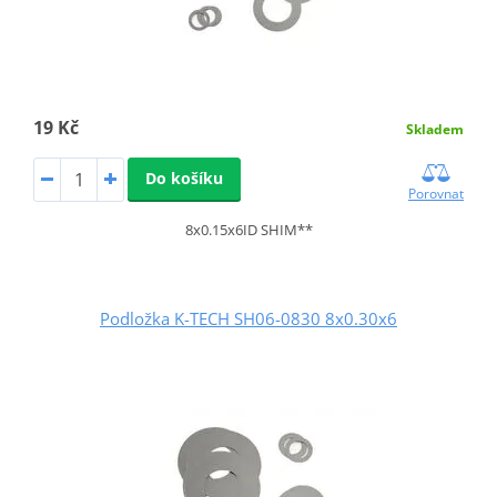
19 Kč
Skladem
Do košíku
Porovnat
8x0.15x6ID SHIM**
Podložka K-TECH SH06-0830 8x0.30x6