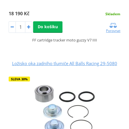
18 190 Kč
Skladem
Do košíku
Porovnat
FF cartridge tracker moto guzzy V7 IIII
Ložisko oka zadního tlumiče All Balls Racing 29-5080
SLEVA 30%