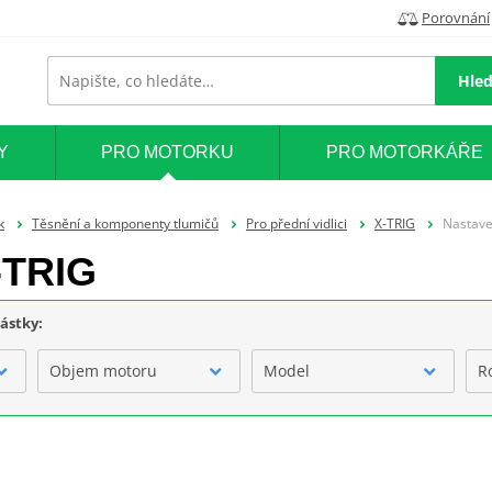
Porovnání
Hled
Y
PRO MOTORKU
PRO MOTORKÁŘE
k
Těsnění a komponenty tlumičů
Pro přední vidlici
X-TRIG
Nastave
-TRIG
částky:
Objem motoru
Model
R