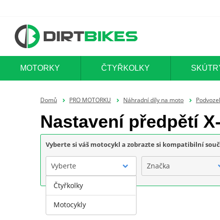
MOTORKY
ČTYŘKOLKY
SKÚTR
Domů
PRO MOTORKU
Náhradní díly na moto
Podvoze
Nastavení předpětí X
Vyberte si váš motocykl a zobrazte si kompatibilní sou
Vyberte
Značka
Čtyřkolky
Motocykly