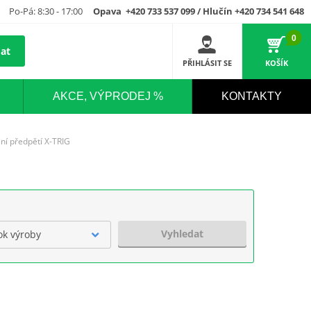
Po-Pá: 8:30 - 17:00
Opava +420 733 537 099 / Hlučín +420 734 541 648
0
at
PŘIHLÁSIT SE
KOŠÍK
AKCE, VÝPRODEJ %
KONTAKTY
ní předpětí X-TRIG
Vyhledat
ok výroby