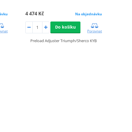
4 474 Kč
ávku
Na objednávku
Do košíku
ovnat
Porovnat
Preload Adjuster Triumph/Sherco KYB