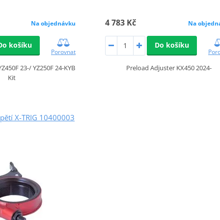
4 783 Kč
Na objednávku
Na objedn
Do košíku
Do košíku
Porovnat
Por
YZ450F 23-/ YZ250F 24-KYB
Preload Adjuster KX450 2024-
Kit
dpětí X-TRIG 10400003