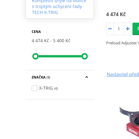
Kompletní brýle na vidlice
s trojitým uchycení řady
TECH X-TRIG
4 474 Kč
CENA
4 474 Kč
5 400 Kč
Preload Adjuster 
Nastavitel pře
ZNAČKA
(1)
X-TRIG
(4)