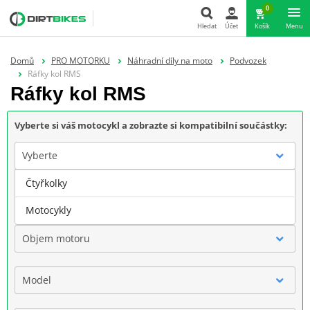
0
Hledat
Účet
Košík
Menu
Hledat
Domů
PRO MOTORKU
Náhradní díly na moto
Podvozek
Ráfky kol RMS
Ráfky kol RMS
Vyberte si váš motocykl a zobrazte si kompatibilní součástky:
Vyberte
Čtyřkolky
Značka
Motocykly
Objem motoru
Model