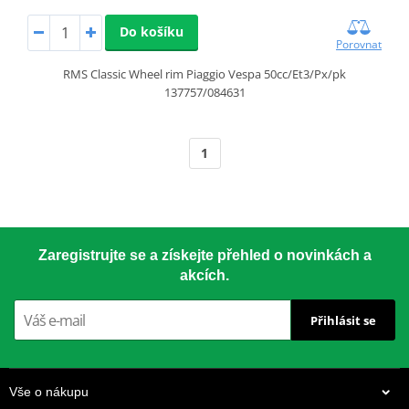
Do košíku
Porovnat
RMS Classic Wheel rim Piaggio Vespa 50cc/Et3/Px/pk
137757/084631
1
Zaregistrujte se a získejte přehled o novinkách a
akcích.
Přihlásit se
Vše o nákupu