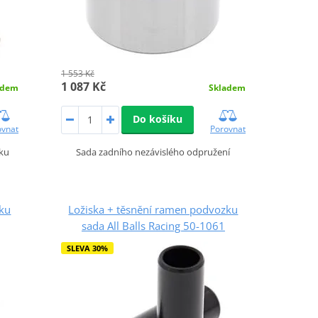
1 553 Kč
1 087 Kč
adem
Skladem
Do košíku
ovnat
Porovnat
zku
Sada zadního nezávislého odpružení
zku
Ložiska + těsnění ramen podvozku
sada All Balls Racing 50-1061
SLEVA 30%