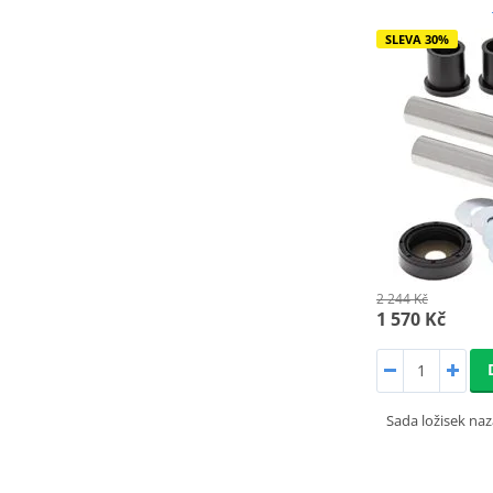
SLEVA 30%
2 244 Kč
1 570 Kč
Sada ložisek naz