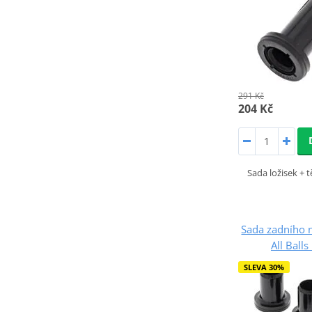
291 Kč
204 Kč
Sada ložisek +
Sada zadního 
All Ball
SLEVA 30%