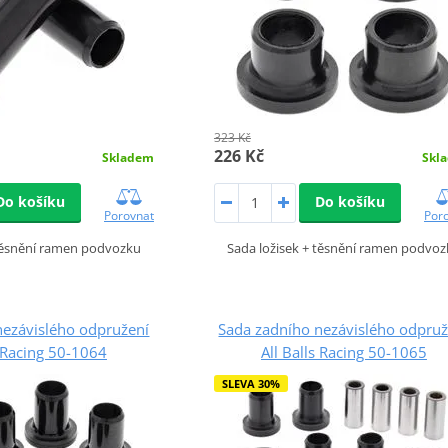
323 Kč
226 Kč
Skladem
Skl
Do košíku
Do košíku
Porovnat
Por
 těsnění ramen podvozku
Sada ložisek + těsnění ramen podvo
nezávislého odpružení
Sada zadního nezávislého odpruž
s Racing 50-1064
All Balls Racing 50-1065
SLEVA 30%