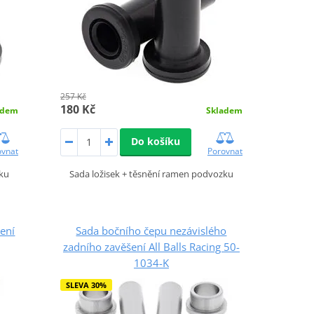
257 Kč
180 Kč
adem
Skladem
Do košíku
ovnat
Porovnat
zku
Sada ložisek + těsnění ramen podvozku
ení
Sada bočního čepu nezávislého
zadního zavěšení All Balls Racing 50-
1034-K
SLEVA 30%