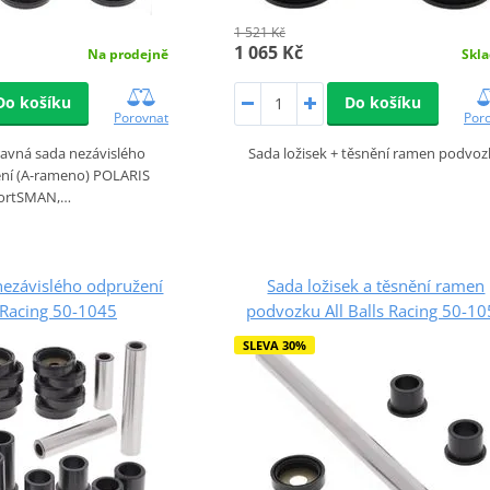
1 521 Kč
1 065 Kč
Na prodejně
Skl
Do košíku
Do košíku
Porovnat
Por
avná sada nezávislého
Sada ložisek + těsnění ramen podvo
ení (A-rameno) POLARIS
ortSMAN,…
nezávislého odpružení
Sada ložisek a těsnění ramen
s Racing 50-1045
podvozku All Balls Racing 50-1
SLEVA 30%