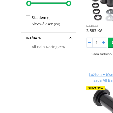
Skladem
(1)
Slevová akce
(259)
5 119 Kč
3 583 Kč
ZNAČKA
(1)
All Balls Racing
(259)
Sada zadního 
Ložiska + tě
sada All Ba
SLEVA 30%