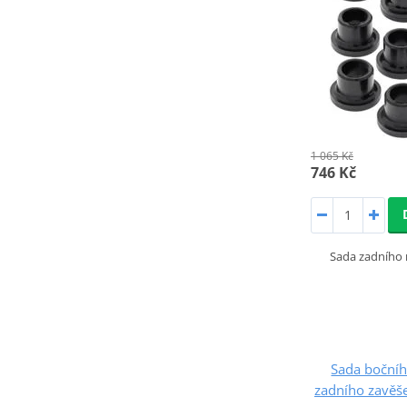
1 065 Kč
746 Kč
Sada zadního 
Sada bočníh
zadního zavěše