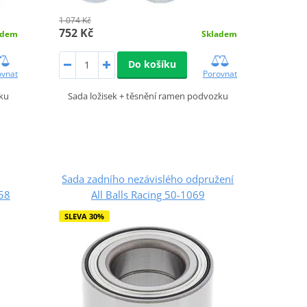
1 074 Kč
752 Kč
adem
Skladem
Do košíku
ovnat
Porovnat
zku
Sada ložisek + těsnění ramen podvozku
Sada zadního nezávislého odpružení
058
All Balls Racing 50-1069
SLEVA 30%