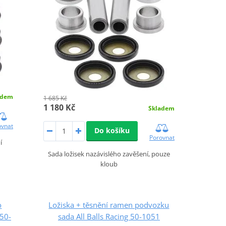
adem
1 685 Kč
1 180 Kč
Skladem
ovnat
Do košíku
Porovnat
í
Sada ložisek nazávislého zavěšení, pouze
kloub
o
Ložiska + těsnění ramen podvozku
 50-
sada All Balls Racing 50-1051