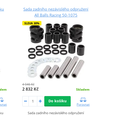
zku
Sada zadního nezávislého odpružení
All Balls Racing 50-1075
SLEVA 30%
4 046 Kč
2 832 Kč
adem
Skladem
Do košíku
ovnat
Porovnat
zku
Sada zadního nezávislého odpružení