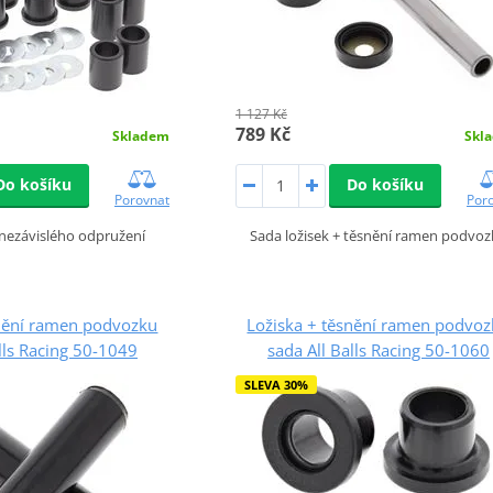
1 127 Kč
789 Kč
Skladem
Skl
Do košíku
Do košíku
Porovnat
Por
nezávislého odpružení
Sada ložisek + těsnění ramen podvo
snění ramen podvozku
Ložiska + těsnění ramen podvo
lls Racing 50-1049
sada All Balls Racing 50-1060
SLEVA 30%