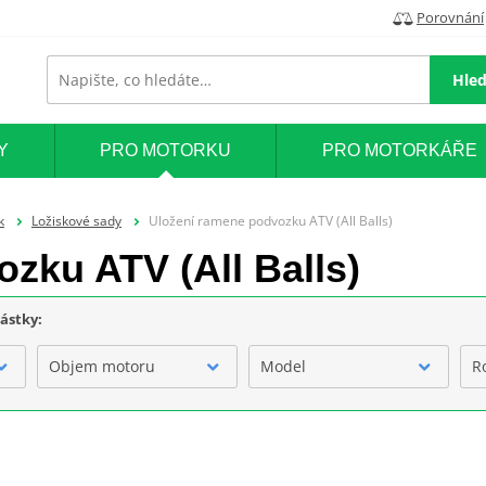
Porovnání
Hled
Y
PRO MOTORKU
PRO MOTORKÁŘE
k
Ložiskové sady
Uložení ramene podvozku ATV (All Balls)
zku ATV (All Balls)
částky:
Objem motoru
Model
R