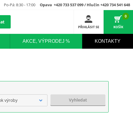
Po-Pá: 8:30 - 17:00
Opava +420 733 537 099 / Hlučín +420 734 541 648
0
at
PŘIHLÁSIT SE
KOŠÍK
AKCE, VÝPRODEJ %
KONTAKTY
Vyhledat
ok výroby