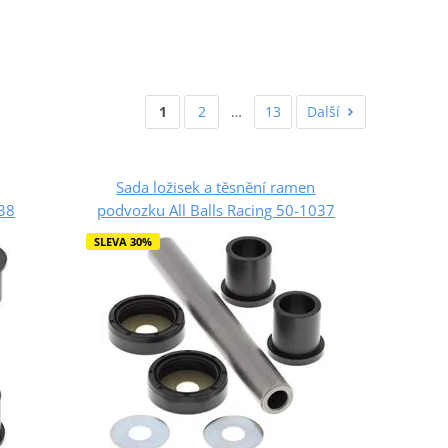
1
2
…
13
Další
Sada ložisek a těsnění ramen
038
podvozku All Balls Racing 50-1037
SLEVA 30%