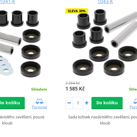
1041-K
1043-K
SLEVA 30%
2 264 Kč
1 585 Kč
Skladem
Skl
Do košíku
Do košíku
Porovnat
Por
ávislého zavěšení, pouze
Sada ložisek nazávislého zavěšení, po
kloub
kloub