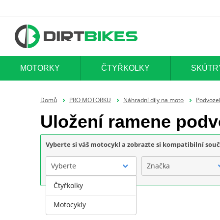
MOTORKY
ČTYŘKOLKY
SKÚTR
Domů
PRO MOTORKU
Náhradní díly na moto
Podvoze
Uložení ramene podvo
Vyberte si váš motocykl a zobrazte si kompatibilní sou
Vyberte
Značka
Čtyřkolky
Motocykly