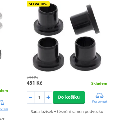
SLEVA 30%
644 Kč
451 Kč
Skladem
adem
Do košíku
Porovnat
ovnat
Sada ložisek + těsnění ramen podvozku
uze