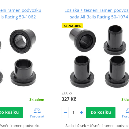
snění ramen podvozku
Ložiska + těsnění ramen podvo
lls Racing 50-1062
sada All Balls Racing 50-1074
SLEVA 30%
468 Kč
327 Kč
Skladem
Skl
Do košíku
Do košíku
Porovnat
Por
 těsnění ramen podvozku
Sada ložisek + těsnění ramen podvo