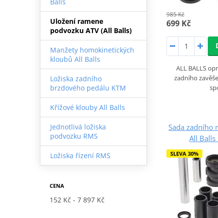
Balls
985 Kč
Uložení ramene
699 Kč
podvozku ATV (All Balls)
Manžety homokinetických
kloubů All Balls
ALL BALLS opr
zadního zavěš
Ložiska zadního
sp
brzdového pedálu KTM
Křížové klouby All Balls
Sada zadního 
Jednotlivá ložiska
podvozku RMS
All Ball
SLEVA 30%
Ložiska řízení RMS
CENA
152 Kč
7 897 Kč