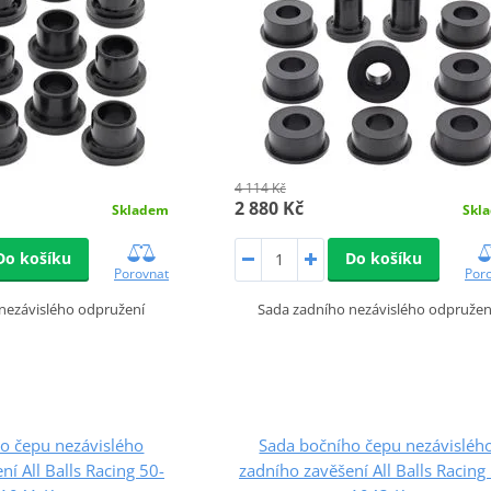
4 114 Kč
2 880 Kč
Skladem
Skl
Do košíku
Do košíku
Porovnat
Por
nezávislého odpružení
Sada zadního nezávislého odpružen
o čepu nezávislého
Sada bočního čepu nezávisléh
ní All Balls Racing 50-
zadního zavěšení All Balls Racing