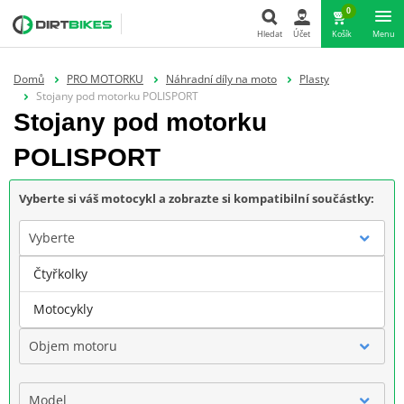
0
Hledat
Účet
Košík
Menu
Hledat
Domů
PRO MOTORKU
Náhradní díly na moto
Plasty
Stojany pod motorku POLISPORT
Stojany pod motorku
POLISPORT
Vyberte si váš motocykl a zobrazte si kompatibilní součástky:
Vyberte
Čtyřkolky
Značka
Motocykly
Objem motoru
Model