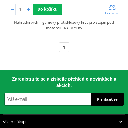
Do košíku
Porovnat
Náhradní vrchní gumový protiskluzový kryt pro stojan pod
motorku TRACK žlutý
1
Zaregistrujte se a získejte přehled o novinkách a
akcích.
Přihlásit se
Vše o nákupu