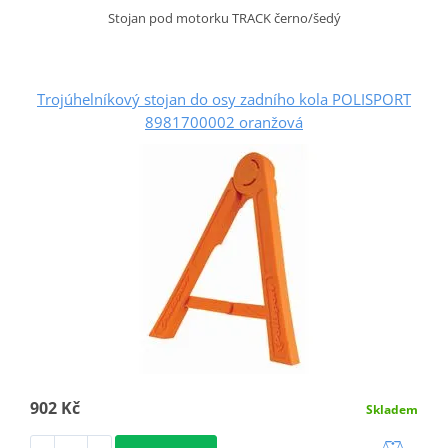
Stojan pod motorku TRACK černo/šedý
Trojúhelníkový stojan do osy zadního kola POLISPORT
8981700002 oranžová
902 Kč
Skladem