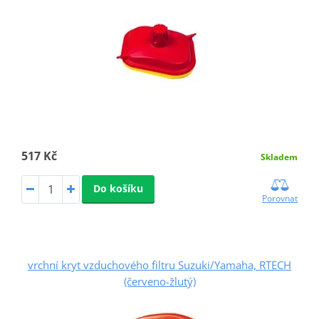
517 Kč
Skladem
Do košíku
Porovnat
vrchní kryt vzduchového filtru Suzuki/Yamaha, RTECH
(červeno-žlutý)