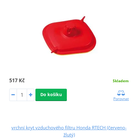
517 Kč
Skladem
Do košíku
Porovnat
vrchní kryt vzduchového filtru Honda RTECH (červeno-
žlutý)