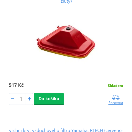
žlutý)
517 Kč
Skladem
Do košíku
Porovnat
vrchní kryt vzduchového filtru Yamaha, RTECH (červeno-