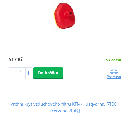
517 Kč
Skladem
Do košíku
Porovnat
vrchní kryt vzduchového filtru KTM/Husqvarna, RTECH
(červeno-žlutý)