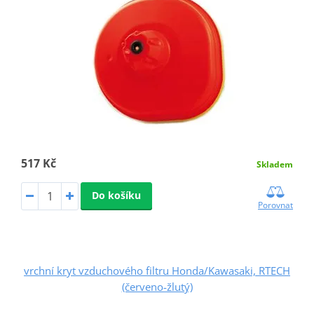
517 Kč
Skladem
Do košíku
Porovnat
vrchní kryt vzduchového filtru Honda/Kawasaki, RTECH
(červeno-žlutý)