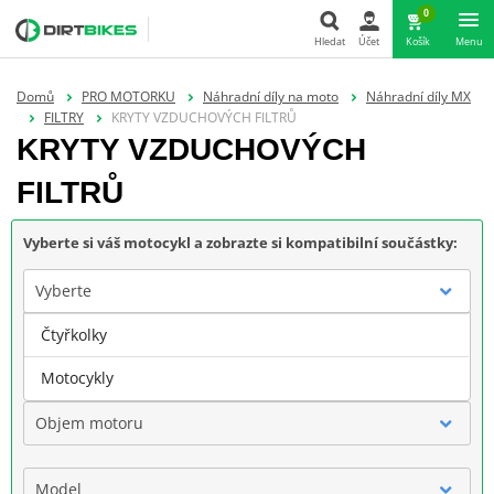
0
Hledat
Účet
Košík
Menu
Hledat
Domů
PRO MOTORKU
Náhradní díly na moto
Náhradní díly MX
FILTRY
KRYTY VZDUCHOVÝCH FILTRŮ
KRYTY VZDUCHOVÝCH
FILTRŮ
Vyberte si váš motocykl a zobrazte si kompatibilní součástky:
Vyberte
Čtyřkolky
Značka
Motocykly
Objem motoru
Model