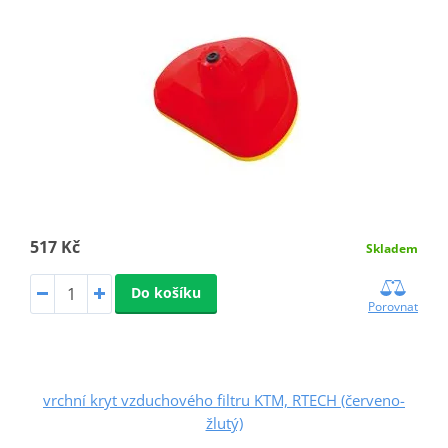
517 Kč
Skladem
Do košíku
Porovnat
vrchní kryt vzduchového filtru KTM, RTECH (červeno-
žlutý)