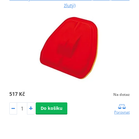
žlutý)
517 Kč
Na dotaz
Do košíku
Porovnat