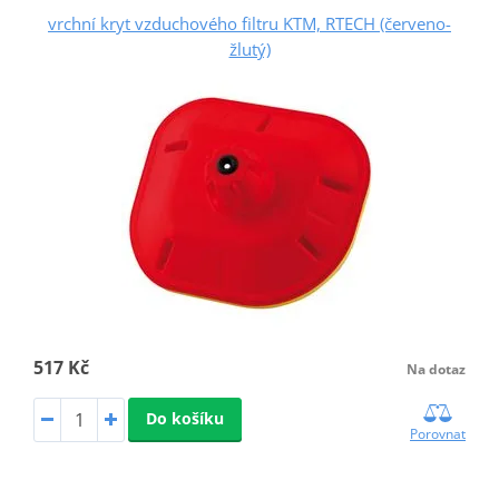
vrchní kryt vzduchového filtru KTM, RTECH (červeno-
žlutý)
517 Kč
Na dotaz
Do košíku
Porovnat