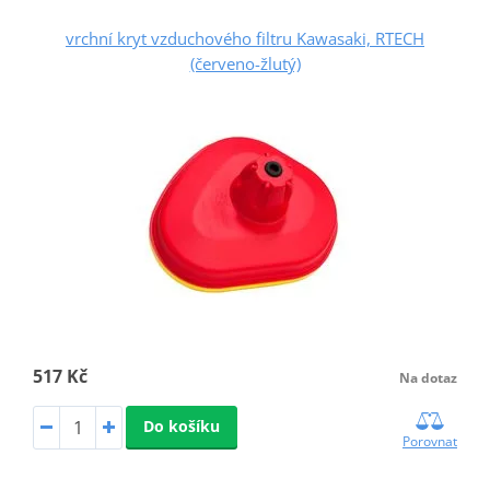
vrchní kryt vzduchového filtru Kawasaki, RTECH
(červeno-žlutý)
517 Kč
Na dotaz
Do košíku
Porovnat