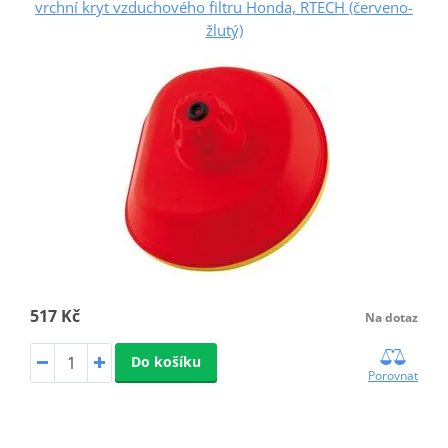
vrchní kryt vzduchového filtru Honda, RTECH (červeno-
žlutý)
517 Kč
Na dotaz
Do košíku
Porovnat