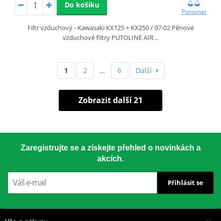
Do košíku
Porovnat
Filtr vzduchový - Kawasaki KX125 + KX250 / 97-02 Pěnové
vzduchové filtry PUTOLINE AIR…
1
2
…
6
Další
Zobrazit další 21
Zaregistrujte se a získejte přehled o novinkách a
akcích.
Přihlásit se