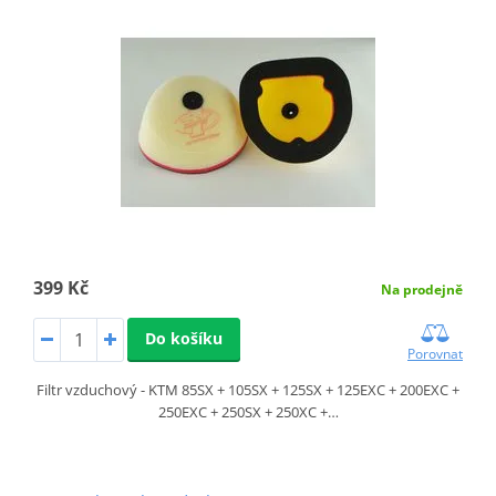
399 Kč
Na prodejně
Do košíku
Porovnat
Filtr vzduchový - KTM 85SX + 105SX + 125SX + 125EXC + 200EXC +
250EXC + 250SX + 250XC +…