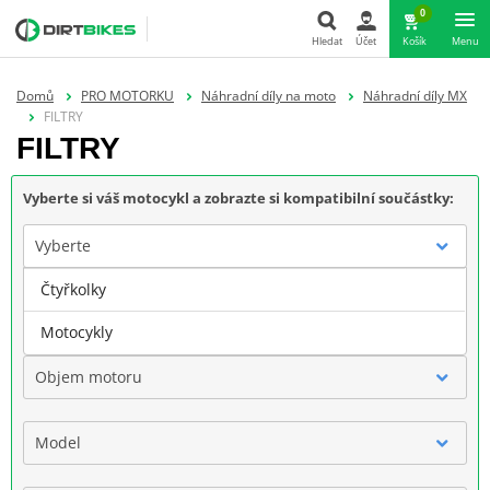
0
Hledat
Účet
Košík
Menu
Hledat
Domů
PRO MOTORKU
Náhradní díly na moto
Náhradní díly MX
FILTRY
FILTRY
Vyberte si váš motocykl a zobrazte si kompatibilní součástky:
Vyberte
Čtyřkolky
Značka
Motocykly
Objem motoru
Model