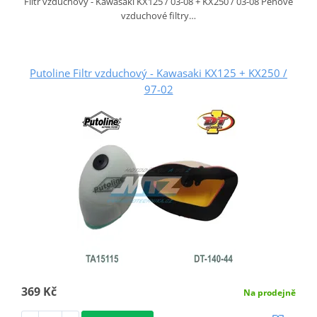
Filtr vzduchový - Kawasaki KX125 / 03-08 + KX250 / 03-08 Pěnové
vzduchové filtry…
Putoline Filtr vzduchový - Kawasaki KX125 + KX250 /
97-02
369 Kč
Na prodejně