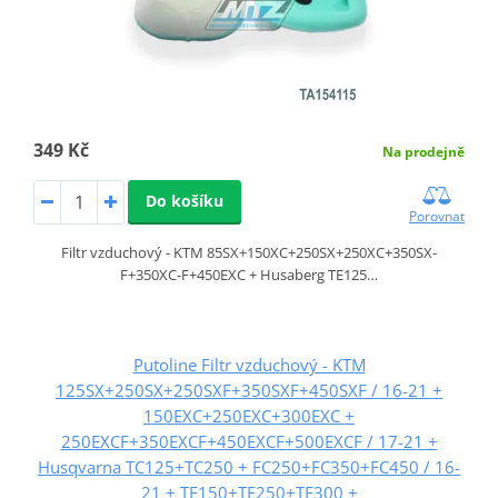
349 Kč
Na prodejně
Do košíku
Porovnat
Filtr vzduchový - KTM 85SX+150XC+250SX+250XC+350SX-
F+350XC-F+450EXC + Husaberg TE125…
Putoline Filtr vzduchový - KTM
125SX+250SX+250SXF+350SXF+450SXF / 16-21 +
150EXC+250EXC+300EXC +
250EXCF+350EXCF+450EXCF+500EXCF / 17-21 +
Husqvarna TC125+TC250 + FC250+FC350+FC450 / 16-
21 + TE150+TE250+TE300 +