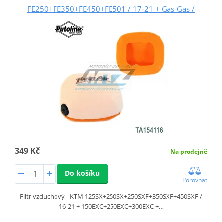
FE250+FE350+FE450+FE501 / 17-21 + Gas-Gas /
349 Kč
Na prodejně
Do košíku
Porovnat
Filtr vzduchový - KTM 125SX+250SX+250SXF+350SXF+450SXF /
16-21 + 150EXC+250EXC+300EXC +…