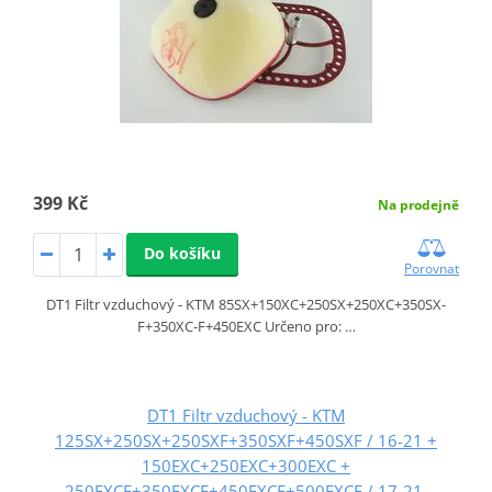
399 Kč
Na prodejně
Do košíku
Porovnat
DT1 Filtr vzduchový - KTM 85SX+150XC+250SX+250XC+350SX-
F+350XC-F+450EXC Určeno pro: …
DT1 Filtr vzduchový - KTM
125SX+250SX+250SXF+350SXF+450SXF / 16-21 +
150EXC+250EXC+300EXC +
250EXCF+350EXCF+450EXCF+500EXCF / 17-21