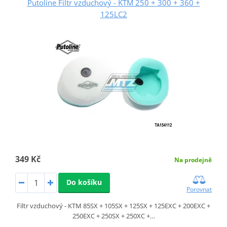
Putoline Filtr vzduchový - KTM 250 + 300 + 360 +
125LC2
349 Kč
Na prodejně
Do košíku
Porovnat
Filtr vzduchový - KTM 85SX + 105SX + 125SX + 125EXC + 200EXC +
250EXC + 250SX + 250XC +…