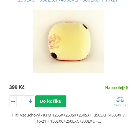
399 Kč
Na prodejně
Do košíku
Porovnat
Filtr vzduchový - KTM 125SX+250SX+250SXF+350SXF+450SXF /
16-21 + 150EXC+250EXC+300EXC +…