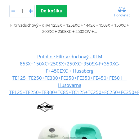
Do košíku
Porovnat
Filtr vzduchový - KTM 125SX + 125EXC + 144SX + 150SX + 150XC +
200XC + 250EXC + 250XCW +…
Putoline Filtr vzduchový - KTM
85SX+150XC+250SX+250XC+350SX-F+350XC-
F+450EXC + Husaberg
TE125+TE250+TE300+FE250+FE350+FE450+FE501 +
Husqvarna
TE125+TE250+TE300+TC85+TC125+TC250+FC250+FC350+